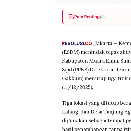
POLICY
WARGA
INFORMASI
KIRIM
Poin Penting
(3)
IKLAN
TULISAN
Kementerian ESDM menutup tig
PENGADUAN
TERM
Muara Enim, Sumatra Selatan
OF
mengamankan 1.430 ton batu 
SERVICE
, Jakarta — Kem
Ditjen Gakkum ESDM menegas
(ESDM) menindak tegas aktivi
kehadiran negara, karena ta
Kabupaten Muara Enim, Suma
negara dan kerusakan lingku
IKUTI
KAMI
Sipil (PPNS) Direktorat Jen
Modus pelaku adalah membeli
tanpa izin, sementara pen
Gakkum) menutup tiga titik s
TNI dan perusahaan terkait.
(11/12/2025).
Tiga lokasi yang ditutup be
Lalang, dan Desa Tanjung Agu
digunakan sebagai tempat 
©
PT.
hasil penambangan tanpa izi
RESOLUSI