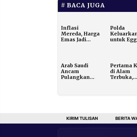
BACA JUGA
Inflasi
Polda
Mereda, Harga
Keluarkan
Emas Jadi
untuk Egg
Biang Kerok
Damai, Ro
Kenaikan
Suryo: Ka
November
Malah
Tertawa!
Arab Saudi
Pertama K
Ancam
di Alam
Pulangkan
Terbuka,
Jemaah Haji
Pelantika
Tak Sehat dari
JMP Digel
Bandara
Hadapan
Tokoh Per
Jatim
KIRIM TULISAN
BERITA W