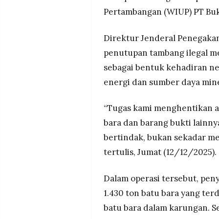
MEDIA
Pertambangan (WIUP) PT Buk
PRAMUDITA
Direktur Jenderal Penegaka
penutupan tambang ilegal m
©
Resolusi.co
-
sebagai bentuk kehadiran n
2026
energi dan sumber daya mine
PT.
RESOLUSI
MEDIA
“Tugas kami menghentikan ak
PRAMUDITA
bara dan barang bukti lainn
bertindak, bukan sekadar me
tertulis, Jumat (12/12/2025).
Dalam operasi tersebut, pe
1.430 ton batu bara yang terdi
batu bara dalam karungan. Sel