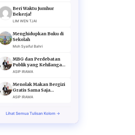
Beri Waktu Jumhur
Bekerja!
LIM WEN TJAI
Menghidupkan Buku di
Sekolah
Moh Syaiful Bahri
MBG dan Perdebatan
Publik yang Kehilangan
Argumen
ASIP IRAMA
Menolak Makan Bergizi
Gratis Sama Saja
Menolak Masa Depan
ASIP IRAMA
Lihat Semua Tulisan Kolom →