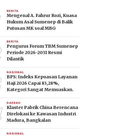
1
BERITA
Mengenal A. Fahrur Rozi, Kuasa
Hukum Asal Sumenep di Balik
Putusan MK soal MBG
2
BERITA
Pengurus Forum TBM Sumenep
Periode 2026-2031 Resmi
Dilantik
3
NASIONAL
BPS: Indeks Kepuasan Layanan
Haji 2026 Capai 83,28%,
Kategori Sangat Memuaskan.
4
DAERAH
Klaster Pabrik China Berencana
Direlokasi ke Kawasan Industri
Madura, Bangkalan
NASIONAL