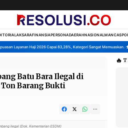
DITORIAL
AKSARA
FINANSIA
PERSONA
DAERAH
NASIONAL
MANCA
SPO
san Layanan Haji 2026 Capai 83,28%, Kategori Sangat Memuaskan.
Kla
•
🔥
T
ng Batu Bara Ilegal di
 Ton Barang Bukti
mbang ilegal (Dok. Kementerian ESDM)