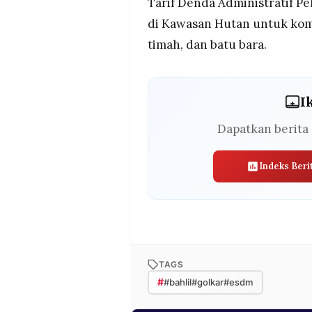
Tarif Denda Administratif 
di Kawasan Hutan untuk komod
timah, dan batu bara.
I
Dapatkan berita 
Indeks Beri
TAGS
#
#bahlil#golkar#esdm