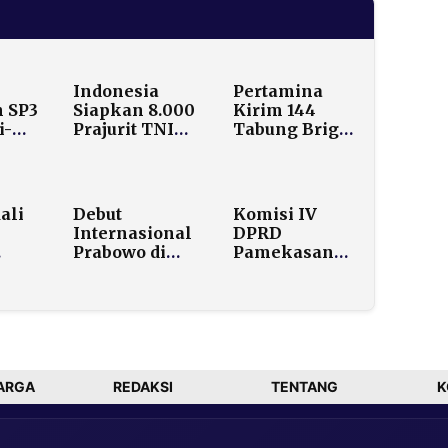
Indonesia
Pertamina
 SP3
Siapkan 8.000
Kirim 144
i-
Prajurit TNI
Tabung Bright
y
untuk Misi
Gas ke Bener
mi
Perdamaian di
Meriah
Gaza
dengan
Helikopter
ali
Debut
Komisi IV
BNPB
Internasional
DPRD
Prabowo di
Pamekasan
n
Davos: Tiga
Akan Panggil
ar di
Proyek
RSIA Puri
Raksasa
Bunda Usai
s
Danantara
Pasien
Siap
Meninggal 15
Dipasarkan ke
Jam Pasca
Dunia
Operasi Sesar
ARGA
REDAKSI
TENTANG
K