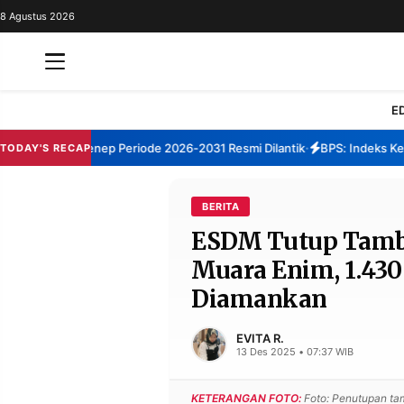
8 Agustus 2026
REDAKSI
TENTANG
RESOLUSI
IKLAN
E
TV
m TBM Sumenep Periode 2026-2031 Resmi Dilantik
BPS: Indeks Kepua
TODAY'S RECAP
•
RUBRIKASI
EDITORIAL
AKSARA
BERITA
ESDM Tutup Tamba
FINANSIA
PERSONA
Muara Enim, 1.430
DAERAH
NASIONAL
Diamankan
MANCA
SPORT
EVITA R.
13 Des 2025 • 07:37 WIB
INFORMASI
KETERANGAN FOTO:
Foto: Penutupan ta
PRIVACY
BERITA