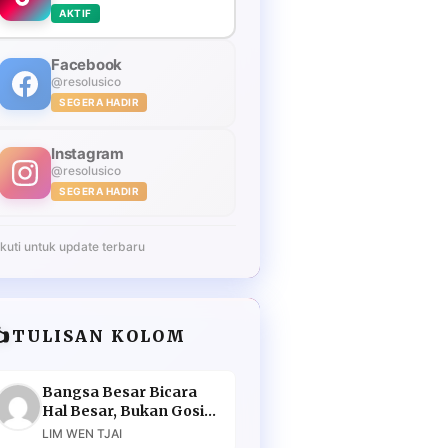
AKTIF
Facebook
@resolusico
SEGERA HADIR
Instagram
@resolusico
SEGERA HADIR
Ikuti untuk update terbaru
️
TULISAN KOLOM
Bangsa Besar Bicara
Hal Besar, Bukan Gosip
Murahan
LIM WEN TJAI