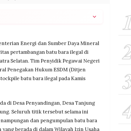
a titik stockpile tambang batu bara ilegal di
, yang berada di dalam WIUP PT Bukit Asam, dan
bara beserta alat berat dan kendaraan.
enterian Energi dan Sumber Daya Mineral
kan penindakan dilakukan sebagai bentuk
tas pertambangan batu bara ilegal di
mbang ilegal berpotensi menimbulkan kerugian
tra Selatan. Tim Penyidik Pegawai Negeri
ngan.
deral Penegakan Hukum ESDM (Ditjen
 lahan warga untuk dijadikan dalih penambangan
utupan tambang mendapat dukungan pengamanan
tockpile batu bara ilegal pada Kamis
rada di Desa Penyandingan, Desa Tanjung
ng. Seluruh titik tersebut selama ini
penampungan dan pengumpulan batu bara
n yang berada di dalam Wilayah Izin Usaha