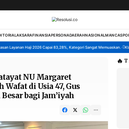
DITORIAL
AKSARA
FINANSIA
PERSONA
DAERAH
NASIONAL
MANCA
SPO
Layanan Haji 2026 Capai 83,28%, Kategori Sangat Memuaskan.
Klaster
•
🔥
T
tayat NU Margaret
 Wafat di Usia 47, Gus
 Besar bagi Jam’iyah