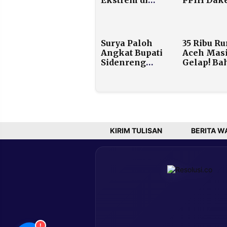
Aceh Berlanjut
Makkah:
Sampai
Layani Je
Desember
Sepenuh H
Jangan Ca
Surya Paloh
35 Ribu R
Keuntung
Angkat Bupati
Aceh Mas
Pribadi
Sidenreng
Gelap! Bah
Rappang Jadi
Terbangk
Ketua NasDem
1.000 Gen
Sulsel
ke 224 De
Gantikan
Korban Ba
Rusdi Masse
KIRIM TULISAN
BERITA W
!