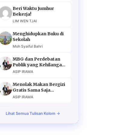
Beri Waktu Jumhur
Bekerja!
LIM WEN TJAI
Menghidupkan Buku di
Sekolah
Moh Syaiful Bahri
MBG dan Perdebatan
Publik yang Kehilangan
Argumen
ASIP IRAMA
Menolak Makan Bergizi
Gratis Sama Saja
Menolak Masa Depan
ASIP IRAMA
Lihat Semua Tulisan Kolom →