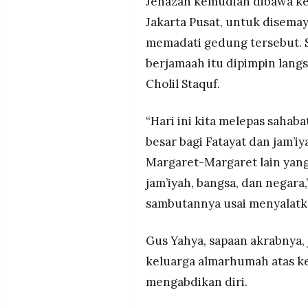
Jenazah kemudian dibawa ke 
Jakarta Pusat, untuk disema
memadati gedung tersebut. S
berjamaah itu dipimpin lan
Cholil Staquf.
“Hari ini kita melepas sahab
besar bagi Fatayat dan jam’iy
Margaret-Margaret lain yang
jam’iyah, bangsa, dan negara,
sambutannya usai menyalatk
Gus Yahya, sapaan akrabnya
keluarga almarhumah atas 
mengabdikan diri.