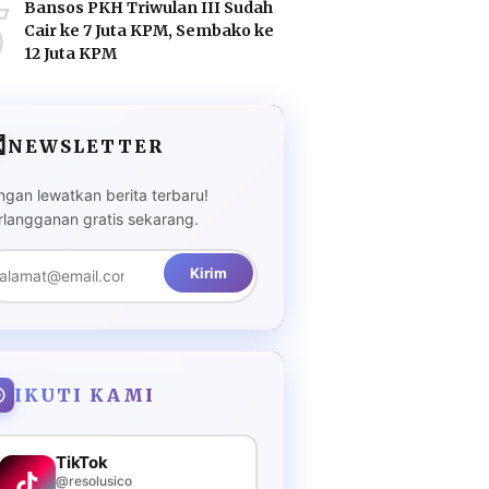
5
Bansos PKH Triwulan III Sudah
Cair ke 7 Juta KPM, Sembako ke
12 Juta KPM

NEWSLETTER
ngan lewatkan berita terbaru!
rlangganan gratis sekarang.
Kirim
IKUTI KAMI
TikTok
@resolusico