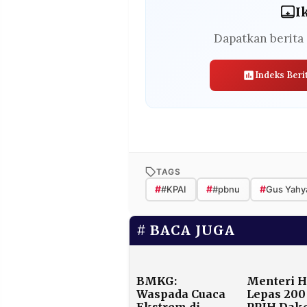
I
Dapatkan berita 
Indeks Beri
TAGS
#
#
#
#KPAI
#pbnu
Gus Yahy
BACA JUGA
BMKG:
Menteri H
Waspada Cuaca
Lepas 200
Ekstrem di
PPIH Dak