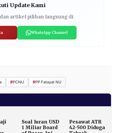
kuti Update Kami
dan artikel pilihan langsung di:
ta
WhatsApp Channel
#
#
a
PCNU
PP Fatayat NU
aji
Soal Iuran USD
Pesawat ATR
1 Miliar Board
42-500 Diduga
er
of Peace, Ini
Tabrak