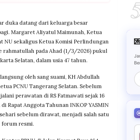
 Ketua Umum PP Fatayat NU dan Ketua KPAI, wafat
8.25 WIB di RS Fatmawati, Jakarta Selatan,
menjalani perawatan sejak 16 Februari 2026.
r duka datang dari keluarga besar
or PBNU, Jl. Kramat Raya 164, Jakarta Pusat,
agi. Margaret Aliyatul Maimunah, Ketua
aquf yang menyebutnya sebagai kehilangan besar

t NU sekaligus Ketua Komisi Perlindungan
uarga NU.
e rahmatullah pada Ahad (1/3/2026) pukul
eks Pesantren Mamba'ul Ma'arif, Denanyar,
Ja
asal keluarga besarnya dari jalur KH Bisri
karta Selatan, dalam usia 47 tahun.
Be
Nahdlatul Ulama.
langsung oleh sang suami, KH Abdullah
Ketua PCNU Tangerang Selatan. Sebelum
lani perawatan di RS Fatmawati sejak 16
a di Rapat Anggota Tahunan INKOP YASMIN
 sehari sebelum dirawat, menjadi salah satu
 forum resmi.