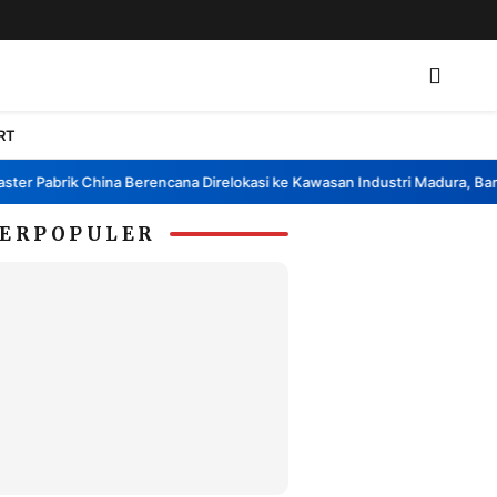
RT
 Pabrik China Berencana Direlokasi ke Kawasan Industri Madura, Bangkal
ERPOPULER