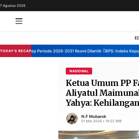
7 Agustus 2026
REDAKSI
TENTANG
RESOLUSI
IKLAN
E
TV
BM Sumenep Periode 2026-2031 Resmi Dilantik
BPS: Indeks Kepuasan 
TODAY'S RECAP
•
RUBRIKASI
EDITORIAL
AKSARA
NASIONAL
Ketua Umum PP Fa
FINANSIA
PERSONA
Aliyatul Maimunah
DAERAH
NASIONAL
Yahya: Kehilangan
MANCA
SPORT
N.F Mubarok
01 Mar 2026 • 19:22 WIB
INFORMASI
PRIVACY
BERITA