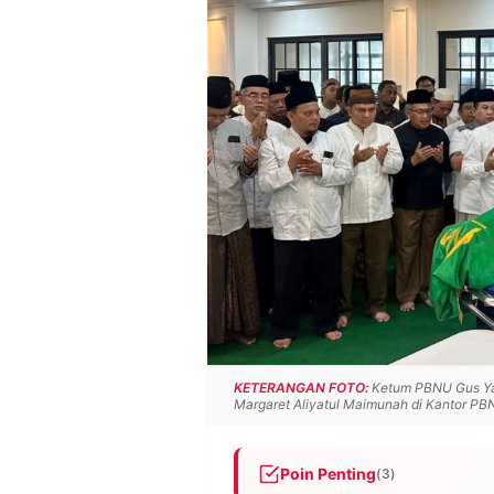
POLICY
WARGA
INFORMASI
KIRIM
IKLAN
TULISAN
PENGADUAN
TERM
OF
SERVICE
IKUTI
KAMI
KETERANGAN FOTO:
Ketum PBNU Gus Ya
Margaret Aliyatul Maimunah di Kantor PBNU
©
Poin Penting
(3)
PT.
RESOLUSI