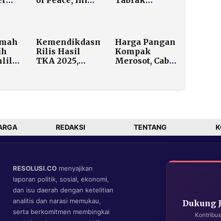
Penjelasan
Gunung di
maah
Tegas
Maros, Alat
ati,
Sekretaris
Pemancar
ri
Kabinet
Sinyal ELT
umah
Kemendikdasmen
Harga Pangan
an
Hancur
ih
Rilis Hasil
Kompak
Persulit
lil
TKA 2025,
Merosot, Cabai
Pencarian
an
Sekolah Mulai
Merah Anjlok
set
Verifikasi
hingga 35
sa
Nilai
Persen
njir
ARGA
REDAKSI
TENTANG
K
RESOLUSI.CO
menyajikan
laporan politik, sosial, ekonomi,
dan isu daerah dengan ketelitian
analitis dan narasi memukau,
Dukung 
serta berkomitmen membingkai
Kontribus