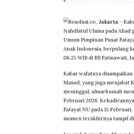
MEDIA
Margaret Aliyatul Maimunah,
PRAMUDITA
pada Ahad (1/3/2026) pukul 0
dalam usia 47 tahun setelah 
,
Jakarta
– Kaba
Salat jenazah digelar di Kant
Nahdlatul Ulama pada Ahad p
©
dipimpin KH Yahya Cholil St
Resolusi.co
Umum Pimpinan Pusat Fataya
-
bagi Fatayat dan seluruh kel
2026
Anak Indonesia, berpulang k
Jenazah dimakamkan di Kompl
Jombang, Jawa Timur, tempat 
PT.
08.25 WIB di RS Fatmawati, Ja
RESOLUSI
Syansuri, salah satu pendiri 
MEDIA
PRAMUDITA
Kabar wafatnya disampaikan 
Masud, yang juga menjabat 
meninggal, almarhumah menja
Februari 2026. Kehadiranny
Fatayat NU pada 15 Februari,
momen terakhirnya tampil di