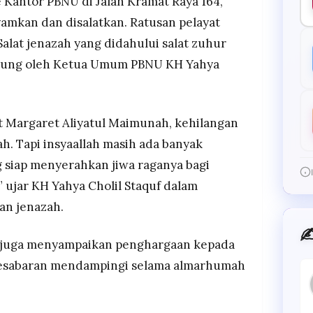
Kantor PBNU di Jalan Kramat Raya 164,
yamkan dan disalatkan. Ratusan pelayat
alat jenazah yang didahului salat zuhur
gsung oleh Ketua Umum PBNU KH Yahya
at Margaret Aliyatul Maimunah, kehilangan
ah. Tapi insyaallah masih ada banyak
 siap menyerahkan jiwa raganya bagi
” ujar KH Yahya Cholil Staquf dalam
an jenazah.
✍
, juga menyampaikan penghargaan kepada
kesabaran mendampingi selama almarhumah