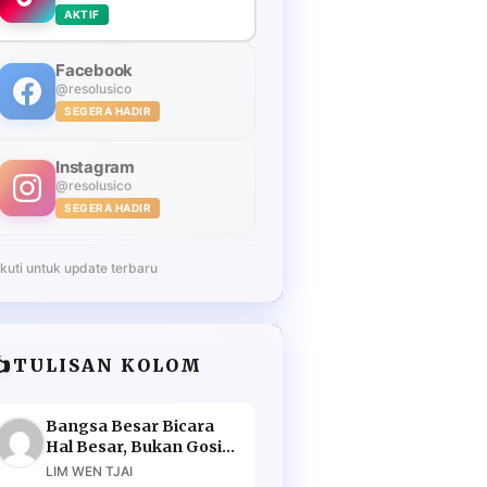
AKTIF
Facebook
@resolusico
SEGERA HADIR
Instagram
@resolusico
SEGERA HADIR
Ikuti untuk update terbaru
️
TULISAN KOLOM
Bangsa Besar Bicara
Hal Besar, Bukan Gosip
Murahan
LIM WEN TJAI