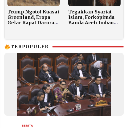
Tegakkan Syariat
Trump Ngotot Kuasai
Islam, Forkopimda
Greenland, Eropa
Banda Aceh Imbau
Gelar Rapat Darurat
Warga Perbanyak
dan Kirim Militer
Ibadah saat Malam
Pergantian Tahun
TERPOPULER
BERITA