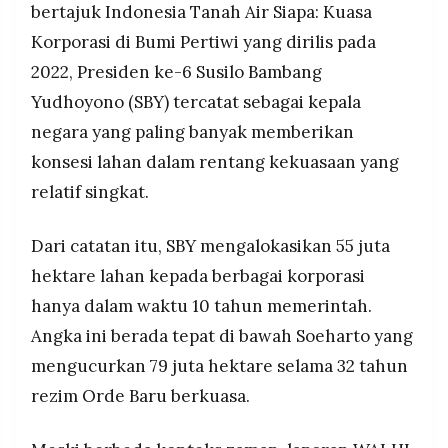
bertajuk Indonesia Tanah Air Siapa: Kuasa
MEDIA
agraria Jokowi yang hanya 11 persen.
PRAMUDITA
Korporasi di Bumi Pertiwi yang dirilis pada
WALHI menegaskan bencana banjir dan longsor
2022, Presiden ke-6 Susilo Bambang
di Sumatra bukan semata karena hujan, tetapi
akibat deforestasi massif dan kebijakan negara
Yudhoyono (SBY) tercatat sebagai kepala
©
yang memberikan izin perusahaan di kawasan
Resolusi.co
negara yang paling banyak memberikan
-
berisiko tinggi seperti Batang Toru.
2026
konsesi lahan dalam rentang kekuasaan yang
PT.
relatif singkat.
RESOLUSI
MEDIA
PRAMUDITA
Dari catatan itu, SBY mengalokasikan 55 juta
hektare lahan kepada berbagai korporasi
hanya dalam waktu 10 tahun memerintah.
Angka ini berada tepat di bawah Soeharto yang
mengucurkan 79 juta hektare selama 32 tahun
rezim Orde Baru berkuasa.