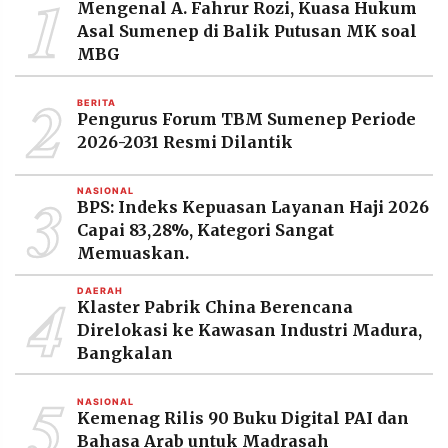
1
Mengenal A. Fahrur Rozi, Kuasa Hukum
Asal Sumenep di Balik Putusan MK soal
MBG
2
BERITA
Pengurus Forum TBM Sumenep Periode
2026-2031 Resmi Dilantik
3
NASIONAL
BPS: Indeks Kepuasan Layanan Haji 2026
Capai 83,28%, Kategori Sangat
Memuaskan.
4
DAERAH
Klaster Pabrik China Berencana
Direlokasi ke Kawasan Industri Madura,
Bangkalan
5
NASIONAL
Kemenag Rilis 90 Buku Digital PAI dan
Bahasa Arab untuk Madrasah