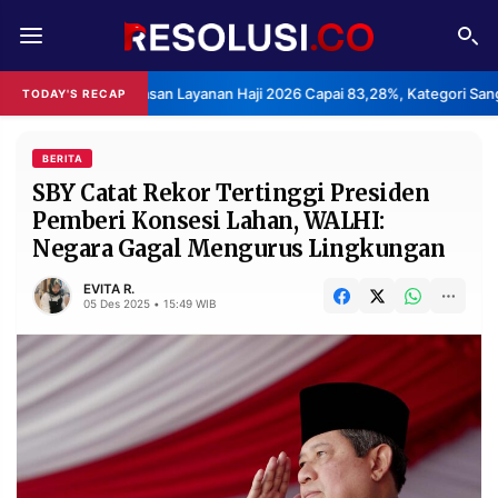
REDAKSI
TENTANG
 Kepuasan Layanan Haji 2026 Capai 83,28%, Kategori Sangat Memuaskan
TODAY'S RECAP
RESOLUSI
IKLAN
TV
BERITA
SBY Catat Rekor Tertinggi Presiden
Pemberi Konsesi Lahan, WALHI:
RUBRIKASI
Negara Gagal Mengurus Lingkungan
EDITORIAL
AKSARA
EVITA R.
FINANSIA
PERSONA
05 Des 2025 • 15:49 WIB
DAERAH
NASIONAL
MANCA
SPORT
INFORMASI
PRIVACY
BERITA