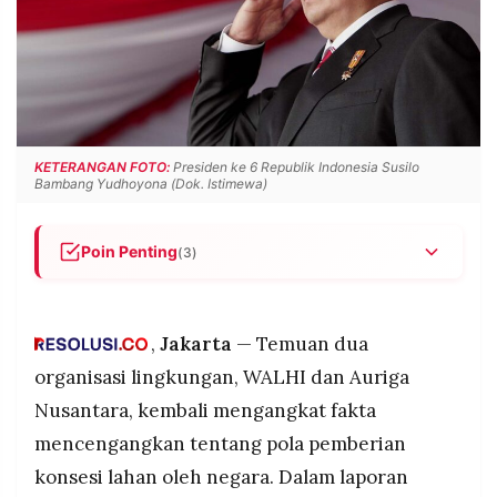
POLICY
WARGA
INFORMASI
KIRIM
IKLAN
TULISAN
PENGADUAN
TERM
OF
SERVICE
KETERANGAN FOTO:
Presiden ke 6 Republik Indonesia Susilo
Bambang Yudhoyona (Dok. Istimewa)
IKUTI
Poin Penting
(3)
KAMI
SBY tercatat sebagai presiden dengan
pemberian konsesi lahan terbesar dalam waktu
singkat, yaitu 55 juta hektare selama 10 tahun,
,
Jakarta
— Temuan dua
sementara Soeharto masih yang terbesar secara
organisasi lingkungan, WALHI dan Auriga
total karena berkuasa 32 tahun.
Nusantara, kembali mengangkat fakta
Kebijakan pemberian izin korporasi pada hutan
mencengangkan tentang pola pemberian
dan lahan berlangsung sejak Orde Baru hingga
©
era Jokowi, termasuk izin tambang di hutan
konsesi lahan oleh negara. Dalam laporan
PT.
lindung era Megawati dan realisasi reforma
RESOLUSI