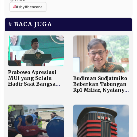
#
#sby#bencana
BACA JUGA
Prabowo Apresiasi
MUI yang Selalu
Budiman Sudjatmiko
Hadir Saat Bangsa
Beberkan Tabungan
Hadapi Kesulitan
Rp1 Miliar, Nyatanya
Kekayaan Capai
Rp6,4 Miliar