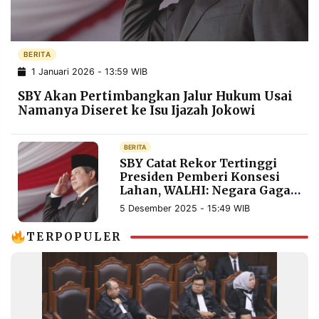
POLICY
WARGA
INFORMASI
KIRIM
IKLAN
TULISAN
BERITA
1 Januari 2026 - 13:59 WIB
PENGADUAN
TERM
OF
SBY Akan Pertimbangkan Jalur Hukum Usai
SERVICE
Namanya Diseret ke Isu Ijazah Jokowi
BERITA
IKUTI
SBY Catat Rekor Tertinggi
KAMI
Presiden Pemberi Konsesi
Lahan, WALHI: Negara Gagal
Mengurus Lingkungan
5 Desember 2025 - 15:49 WIB
TERPOPULER
©
PT.
RESOLUSI