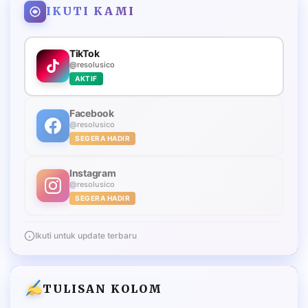
IKUTI KAMI
TikTok
@resolusico
AKTIF
Facebook
@resolusico
SEGERA HADIR
Instagram
@resolusico
SEGERA HADIR
Ikuti untuk update terbaru
TULISAN KOLOM