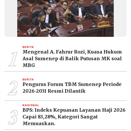
MEDIA
PRAMUDITA
©
Resolusi.co
-
2026
1
BERITA
Mengenal A. Fahrur Rozi, Kuasa Hukum
PT.
Asal Sumenep di Balik Putusan MK soal
RESOLUSI
MEDIA
MBG
PRAMUDITA
2
BERITA
Pengurus Forum TBM Sumenep Periode
2026-2031 Resmi Dilantik
3
NASIONAL
BPS: Indeks Kepuasan Layanan Haji 2026
Capai 83,28%, Kategori Sangat
Memuaskan.