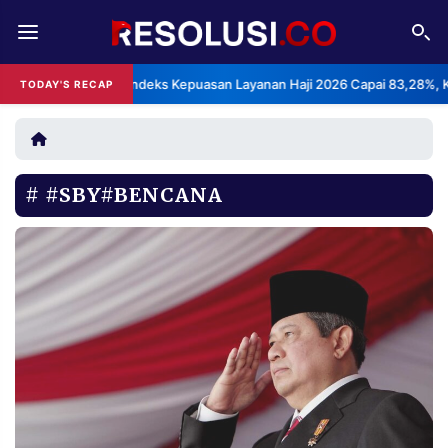
REDAKSI
TENTANG
BPS: Indeks Kepuasan Layanan Haji 2026 Capai 83,28%, Kateg
TODAY'S RECAP
•
RESOLUSI
IKLAN
TV
#SBY#BENCANA
RUBRIKASI
EDITORIAL
AKSARA
FINANSIA
PERSONA
DAERAH
NASIONAL
MANCA
SPORT
INFORMASI
PRIVACY
BERITA