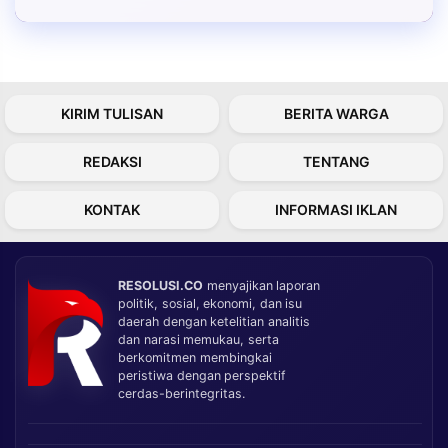
KIRIM TULISAN
BERITA WARGA
REDAKSI
TENTANG
KONTAK
INFORMASI IKLAN
RESOLUSI.CO
menyajikan laporan
politik, sosial, ekonomi, dan isu
daerah dengan ketelitian analitis
dan narasi memukau, serta
berkomitmen membingkai
peristiwa dengan perspektif
cerdas-berintegritas.