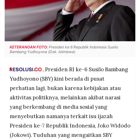
POLICY
WARGA
INFORMASI
KIRIM
IKLAN
TULISAN
PENGADUAN
TERM
OF
SERVICE
KETERANGAN FOTO:
Presiden ke 6 Republik Indonesia Susilo
Bambang Yudhoyona (Dok. Istimewa)
IKUTI
, Presiden RI ke-6 Susilo
Bambang
KAMI
Yudhoyono (SBY)
kini berada di pusat
perhatian lagi, bukan karena kebijakan atau
aktivitas politiknya, melainkan akibat narasi
yang berkembang di media sosial yang
menyebutkan namanya terkait isu ijazah
Presiden ke-7 Republik Indonesia, Joko Widodo
©
(Jokowi). Tuduhan yang mengaitkan SBY
PT.
RESOLUSI