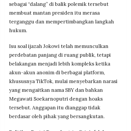
MEDIA
sebagai “dalang” di balik polemik tersebut
PRAMUDITA
membuat mantan presiden itu merasa
terganggu dan mempertimbangkan langkah
hukum.
©
Resolusi.co
-
2026
Isu soal ijazah Jokowi telah memunculkan
perdebatan panjang di ruang publik, tetapi
PT.
RESOLUSI
MEDIA
belakangan menjadi lebih kompleks ketika
PRAMUDITA
akun-akun anonim di berbagai platform,
khususnya TikTok, mulai menyebarkan narasi
yang mengaitkan nama SBY dan bahkan
Megawati Soekarnoputri dengan hoaks
tersebut. Anggapan itu dianggap tidak
berdasar oleh pihak yang bersangkutan.