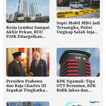
Sopir Mobil MBG Jadi
Kerja Lembur Sampai
Tersangka, Polisi
Akhir Pekan, RUU
Ungkap Salah Injak
P2SK Ditargetkan
Gas hingga Kurang
Tuntas Minggu
Istirahat
Depan
Presiden Prabowo
KPK Ngamuk: Tiga
dan Raja Charles III
OTT Beruntun, KPK
Sepakat Tingkatkan
Bidik Jaksa dan
Kerja Sama
Kepala Daerah
Pelestarian Gajah
Sumatera