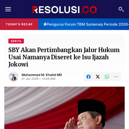
REDAKSI
TENTANG
Pengurus Forum TBM Sumenep Periode 2026-20
TODAY'S RECAP
RESOLUSI
IKLAN
TV
BERITA
SBY Akan Pertimbangkan Jalur Hukum
Usai Namanya Diseret ke Isu Ijazah
RUBRIKASI
Jokowi
EDITORIAL
AKSARA
Muhammad M. Khalid MD
FINANSIA
PERSONA
01 Jan 2026 • 13:59 WIB
DAERAH
NASIONAL
MANCA
SPORT
INFORMASI
PRIVACY
BERITA