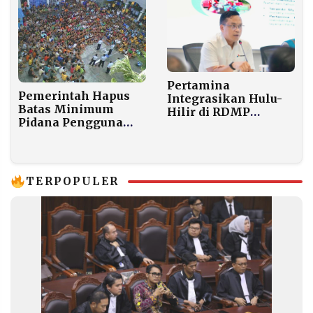
Pertamina
Pemerintah Hapus
Integrasikan Hulu-
Batas Minimum
Hilir di RDMP
Pidana Pengguna
Balikpapan untuk
Narkoba, ini
Ketahanan Energi
alasannya!
Nasional
TERPOPULER