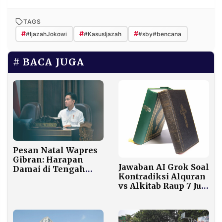
TAGS
#
#
#
#IjazahJokowi
#KasusIjazah
#sby#bencana
BACA JUGA
Pesan Natal Wapres
Gibran: Harapan
Jawaban AI Grok Soal
Damai di Tengah
Kontradiksi Alquran
Duka Bencana
vs Alkitab Raup 7 Juta
Sumatra
Views, Warganet
Berdebat Panas