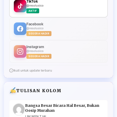
TikTok
@resolusico
AKTIF
Facebook
@resolusico
SEGERA HADIR
Instagram
@resolusico
SEGERA HADIR
Ikuti untuk update terbaru
TULISAN KOLOM
Bangsa Besar Bicara Hal Besar, Bukan
Gosip Murahan
LIM WEN TJAI