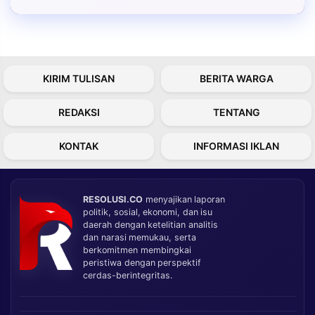
KIRIM TULISAN
BERITA WARGA
REDAKSI
TENTANG
KONTAK
INFORMASI IKLAN
RESOLUSI.CO
menyajikan laporan
politik, sosial, ekonomi, dan isu
daerah dengan ketelitian analitis
dan narasi memukau, serta
berkomitmen membingkai
peristiwa dengan perspektif
cerdas-berintegritas.