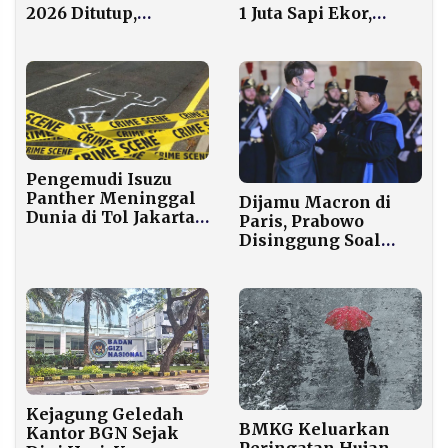
2026 Ditutup,
1 Juta Sapi Ekor,
Pasokan Energi
Dorong Swasembada
Aman dan
Daging Nasional
Terkendali
Pengemudi Isuzu
Panther Meninggal
Dijamu Macron di
Dunia di Tol Jakarta-
Paris, Prabowo
Cikampek, Mobil
Disinggung Soal
Sempat Melaju
Dewan Perdamaian
Sendiri
Gaza
Kejagung Geledah
BMKG Keluarkan
Kantor BGN Sejak
Peringatan Hujan