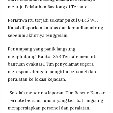
MEDIA
Jumlah penumpang yang terdampak masih
menuju Pelabuhan Bastiong di Ternate.
PRAMUDITA
dalam pendataan, kapal berangkat dari
Pelabuhan Babang Senin (16/2) malam menuju
Peristiwa itu terjadi sekitar pukul 04.45 WIT.
Pelabuhan Bastiong Ternate
©
Kapal dilaporkan kandas dan kemudian miring
Resolusi.co
-
sebelum akhirnya tenggelam.
2026
PT.
Penumpang yang panik langsung
RESOLUSI
MEDIA
menghubungi Kantor SAR Ternate meminta
PRAMUDITA
bantuan evakuasi. Tim penyelamat segera
merespons dengan mengirim personel dan
peralatan ke lokasi kejadian.
“Setelah menerima laporan, Tim Rescue Kansar
Ternate bersama unsur yang terlibat langsung
mempersiapkan personel dan peralatan,