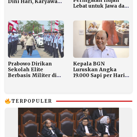
Dini Hari, Karyawan
Lebat untuk Jawa dan
Tak Bisa Masuk
Nusa Tenggara Hari
Sehari Setelah Pucuk
Ini
Pimpinan Dicopot
Prabowo Dirikan
Kepala BGN
Sekolah Elite
Luruskan Angka
Berbasis Militer di
19.000 Sapi per Hari
Malang, Target 6
untuk MBG: Itu
Kampus Taruna
Hanya Pengandaian,
Nusantara di 2026
Bukan Kebutuhan
Nyata
TERPOPULER