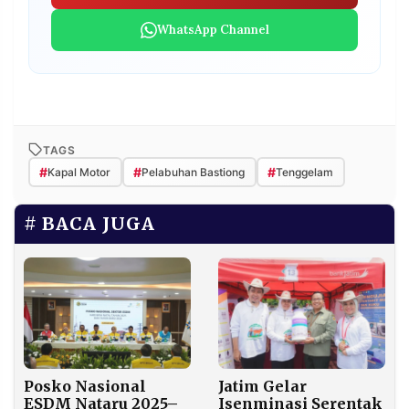
WhatsApp Channel
TAGS
#
#
#
Kapal Motor
Pelabuhan Bastiong
Tenggelam
BACA JUGA
Posko Nasional
Jatim Gelar
ESDM Nataru 2025–
Isenminasi Serentak