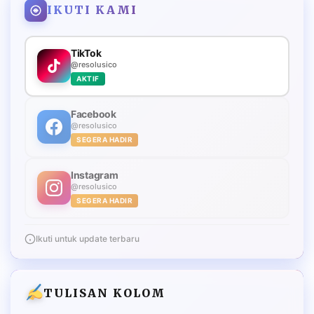
IKUTI KAMI
TikTok
@resolusico
AKTIF
Facebook
@resolusico
SEGERA HADIR
Instagram
@resolusico
SEGERA HADIR
Ikuti untuk update terbaru
TULISAN KOLOM