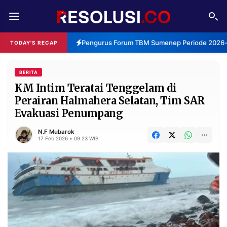
REDAKSI
TENTANG
Pengurus Forum TBM Sumenep Periode 2026-20
TODAY'S RECAP
RESOLUSI
IKLAN
TV
BERITA
KM Intim Teratai Tenggelam di
Perairan Halmahera Selatan, Tim SAR
RUBRIKASI
Evakuasi Penumpang
EDITORIAL
AKSARA
N.F Mubarok
FINANSIA
PERSONA
17 Feb 2026 • 09:23 WIB
DAERAH
NASIONAL
MANCA
SPORT
INFORMASI
PRIVACY
BERITA