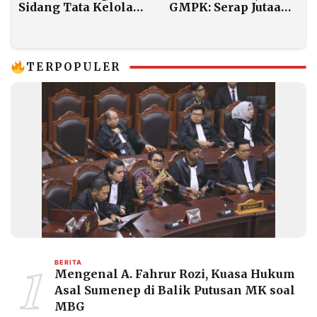
Sidang Tata Kelola
GMPK: Serap Jutaan
Minyak, Usulkan
Tenaga Kerja dan
Sistem Voucher
Jamin Pasar Petani
Digital Ditolak
Lokal
Presiden
TERPOPULER
1
BERITA
Mengenal A. Fahrur Rozi, Kuasa Hukum
Asal Sumenep di Balik Putusan MK soal
MBG