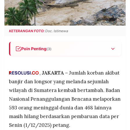
POLICY
WARGA
INFORMASI
KIRIM
IKLAN
TULISAN
PENGADUAN
TERM
KETERANGAN FOTO:
Doc. Istimewa
OF
SERVICE
Poin Penting
(3)
BNPB catat 593 orang meninggal dan 468 hilang
IKUTI
akibat banjir-longsor Sumatera, dengan 2.600
KAMI
luka dan 1,5 juta terdampak.
,
JAKARTA –
Jumlah korban akibat
Kerusakan infrastruktur masif: 3.500 rumah rusak
banjir dan longsor yang melanda sejumlah
berat, 271 jembatan, dan 282 fasilitas pendidikan
wilayah di Sumatera kembali bertambah. Badan
terdampak.
Nasional Penanggulangan Bencana melaporkan
Kementan catat 27.000 hektare sawah terendam,
593 orang meninggal dunia dan 468 lainnya
385 hektare puso, pemerintah siapkan bantuan
benih gratis untuk petani.
masih hilang berdasarkan pembaruan data per
©
Senin (1/12/2025) petang.
PT.
RESOLUSI