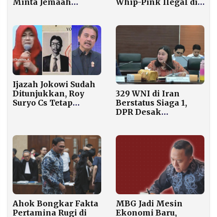
Minta Jemaah
Whip-Pink Ilegal di
Indonesia Jaga
Jakarta, Enam Orang
Stamina di Tengah
Ditangkap
Suhu 42 Derajat
Ijazah Jokowi Sudah
Ditunjukkan, Roy
329 WNI di Iran
Suryo Cs Tetap
Berstatus Siaga 1,
Tersangka!
DPR Desak
Pemerintah Tak
Tunda Langkah
Evakuasi
Ahok Bongkar Fakta
MBG Jadi Mesin
Pertamina Rugi di
Ekonomi Baru,