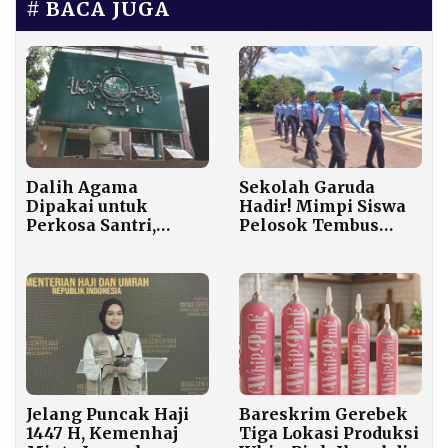
BACA JUGA
Dalih Agama
Sekolah Garuda
Dipakai untuk
Hadir! Mimpi Siswa
Perkosa Santri,
Pelosok Tembus
PBNU: Itu Kesesatan
Kampus Dunia Kini
yang Harus
Lebih Dekat
Diluruskan Tegas
Jelang Puncak Haji
Bareskrim Gerebek
1447 H, Kemenhaj
Tiga Lokasi Produksi