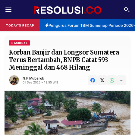
REDAKSI
TENTANG
Pengurus Forum TBM Sumenep Periode 2026-20
TODAY'S RECAP
RESOLUSI
IKLAN
TV
NASIONAL
Korban Banjir dan Longsor Sumatera
Terus Bertambah, BNPB Catat 593
RUBRIKASI
Meninggal dan 468 Hilang
EDITORIAL
AKSARA
N.F Mubarok
FINANSIA
PERSONA
01 Des 2025 • 18:55 WIB
DAERAH
NASIONAL
MANCA
SPORT
INFORMASI
PRIVACY
BERITA