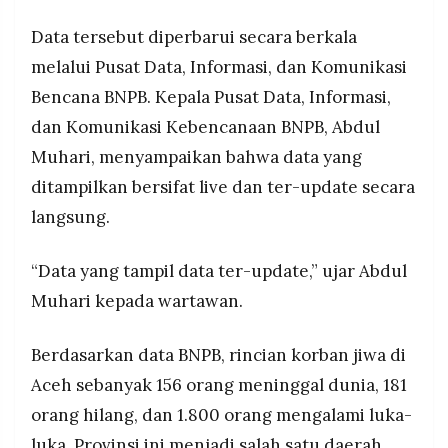
MEDIA
PRAMUDITA
Data tersebut diperbarui secara berkala
melalui Pusat Data, Informasi, dan Komunikasi
Bencana BNPB. Kepala Pusat Data, Informasi,
©
Resolusi.co
dan Komunikasi Kebencanaan BNPB, Abdul
-
2026
Muhari, menyampaikan bahwa data yang
ditampilkan bersifat live dan ter-update secara
PT.
RESOLUSI
MEDIA
langsung.
PRAMUDITA
“Data yang tampil data ter-update,” ujar Abdul
Muhari kepada wartawan.
Berdasarkan data BNPB, rincian korban jiwa di
Aceh sebanyak 156 orang meninggal dunia, 181
orang hilang, dan 1.800 orang mengalami luka-
luka. Provinsi ini menjadi salah satu daerah