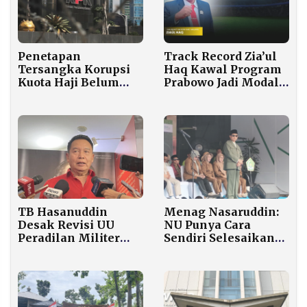
Penetapan
Track Record Zia’ul
Tersangka Korupsi
Haq Kawal Program
Kuota Haji Belum
Prabowo Jadi Modal
Terealisasi
Kuat Pimpin KONI
Menjelang Akhir
Malang
Tahun
TB Hasanuddin
Menag Nasaruddin:
Desak Revisi UU
NU Punya Cara
Peradilan Militer
Sendiri Selesaikan
Usai Aktivis KontraS
Persoalan Internal
Disiram Air Keras
oleh Oknum BAIS
TNI