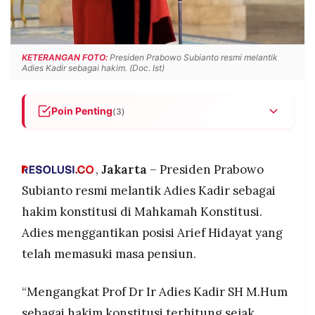
POLICY
WARGA
INFORMASI
KIRIM
IKLAN
TULISAN
KETERANGAN FOTO:
Presiden Prabowo Subianto resmi melantik
Adies Kadir sebagai hakim. (Doc. Ist)
PENGADUAN
TERM
OF
SERVICE
Poin Penting
(3)
Presiden Prabowo Subianto melantik Adies Kadir
sebagai hakim konstitusi Mahkamah Konstitusi di
IKUTI
KAMI
Istana Negara, Jakarta, Kamis (5/2/2026)
,
Jakarta
– Presiden Prabowo
Adies menggantikan Arief Hidayat yang
Subianto resmi melantik Adies Kadir sebagai
memasuki masa pensiun, setelah disetujui Rapat
hakim konstitusi di Mahkamah Konstitusi.
Paripurna DPR RI pada 27 Januari 2026
Adies menggantikan posisi Arief Hidayat yang
Pengangkatan Adies menggantikan keputusan
telah memasuki masa pensiun.
sebelumnya yang menetapkan Inosentius Samsul
sebagai pengganti Arief, namun kemudian
dibatalkan
“Mengangkat Prof Dr Ir Adies Kadir SH M.Hum
©
PT.
sebagai hakim konstitusi terhitung sejak
RESOLUSI