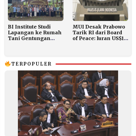
BI Institute Studi
MUI Desak Prabowo
Lapangan ke Rumah
Tarik RI dari Board
Tani Gentungan
of Peace: Iuran US$1
Karanganyar,
Miliar Jadi Sorotan
Pelajari Manajemen
Klaster dan
Pertanian Organik
TERPOPULER
Modern