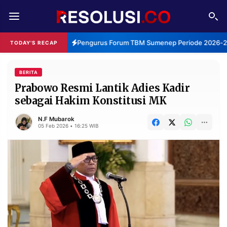
REDAKSI
TENTANG
Pengurus Forum TBM Sumenep Periode 2026-203
TODAY'S RECAP
RESOLUSI
IKLAN
TV
BERITA
Prabowo Resmi Lantik Adies Kadir
sebagai Hakim Konstitusi MK
RUBRIKASI
EDITORIAL
AKSARA
N.F Mubarok
05 Feb 2026 • 16:25 WIB
FINANSIA
PERSONA
DAERAH
NASIONAL
MANCA
SPORT
INFORMASI
PRIVACY
BERITA