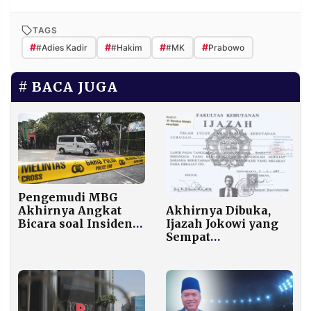
TAGS
#
#
#
#
#Adies Kadir
#Hakim
#MK
Prabowo
BACA JUGA
Pengemudi MBG
Akhirnya Dibuka,
Akhirnya Angkat
Ijazah Jokowi yang
Bicara soal Insiden
Sempat
Cilincing
Disembunyikan KPU
Kini Bisa Diakses