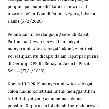
MEDIA
PRAMUDITA
pengucapan sumpah,” kata Prabowo saat
upacara pelantikan di Istana Negara, Jakarta,
Kamis (5/2/2026).
©
Resolusi.co
-
Pelantikan ini berlangsung setelah Rapat
2026
Paripurna Dewan Perwakilan Rakyat
PT.
menyetujui Adies sebagai hakim konstitusi.
RESOLUSI
MEDIA
PRAMUDITA
Persetujuan itu dicapai dalam rapat paripurna
di Gedung DPR RI, Senayan, Jakarta Pusat,
Selasa (27/1/2026).
Komisi III DPR RI menyetujui Adies sebagai
calon hakim konstitusi untuk menggantikan
Arief Hidayat yang akan memasuki masa
pensiun. Keputusan ini diambil setelah proses