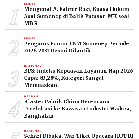
1
MEDIA
BERITA
PRAMUDITA
Mengenal A. Fahrur Rozi, Kuasa Hukum
Asal Sumenep di Balik Putusan MK soal
MBG
©
2
Resolusi.co
BERITA
-
Pengurus Forum TBM Sumenep Periode
2026
2026-2031 Resmi Dilantik
PT.
RESOLUSI
3
MEDIA
NASIONAL
BPS: Indeks Kepuasan Layanan Haji 2026
PRAMUDITA
Capai 83,28%, Kategori Sangat
Memuaskan.
4
DAERAH
Klaster Pabrik China Berencana
Direlokasi ke Kawasan Industri Madura,
Bangkalan
NASIONAL
Sehari Dibuka, War Tiket Upacara HUT RI