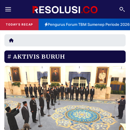
REDAKSI
TENTANG
Pengurus Forum TBM Sumenep Periode 2026-2
TODAY'S RECAP
RESOLUSI
IKLAN
TV
AKTIVIS BURUH
RUBRIKASI
EDITORIAL
AKSARA
FINANSIA
PERSONA
DAERAH
NASIONAL
MANCA
SPORT
INFORMASI
PRIVACY
BERITA