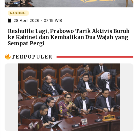
POLICY
WARGA
NASIONAL
INFORMASI
KIRIM
28 April 2026 - 07:19 WIB
IKLAN
TULISAN
Reshuffle Lagi, Prabowo Tarik Aktivis Buruh
PENGADUAN
TERM
ke Kabinet dan Kembalikan Dua Wajah yang
OF
SERVICE
Sempat Pergi
TERPOPULER
IKUTI
KAMI
©
PT.
RESOLUSI