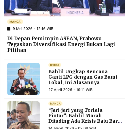
POLICY
WARGA
INFORMASI
KIRIM
IKLAN
TULISAN
MANCA
9 Mei 2026 - 12:16 WIB
PENGADUAN
TERM
OF
Di Depan Pemimpin ASEAN, Prabowo
SERVICE
Tegaskan Diversifikasi Energi Bukan Lagi
Pilihan
IKUTI
BERITA
KAMI
Bahlil Ungkap Rencana
Ganti LPG dengan Gas Bumi
Lokal, Ini Alasannya
27 April 2026 - 19:11 WIB
MANCA
“Jari-jari yang Terlalu
Pintar”: Bahlil Marah
Dituding Ada Krisis Batu Bara,
©
PT.
Ungkap Stok PLTU Masih
RESOLUSI
14 Maret 2026 - 09:08 WIB