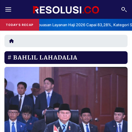
REDAKSI
TENTANG
S: Indeks Kepuasan Layanan Haji 2026 Capai 83,28%, Kategori Sangat 
TODAY'S RECAP
RESOLUSI
IKLAN
TV
BAHLIL LAHADALIA
RUBRIKASI
EDITORIAL
AKSARA
FINANSIA
PERSONA
DAERAH
NASIONAL
MANCA
SPORT
INFORMASI
PRIVACY
BERITA