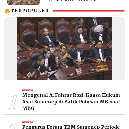
Aman
MEDIA
PRAMUDITA
TERPOPULER
©
Resolusi.co
-
2026
PT.
RESOLUSI
MEDIA
PRAMUDITA
1
BERITA
Mengenal A. Fahrur Rozi, Kuasa Hukum
Asal Sumenep di Balik Putusan MK soal
MBG
BERITA
Pengurus Forum TBM Sumenep Periode