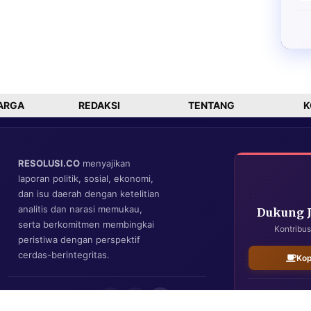
ARGA
REDAKSI
TENTANG
K
RESOLUSI.CO
menyajikan
laporan politik, sosial, ekonomi,
dan isu daerah dengan ketelitian
analitis dan narasi memukau,
Dukung 
serta berkomitmen membingkai
Kontribus
peristiwa dengan perspektif
cerdas-berintegritas.
Kop
IKUTI KAMI