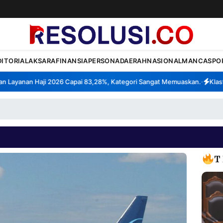
DITORIAL
AKSARA
FINANSIA
PERSONA
DAERAH
NASIONAL
MANCA
SPO
ayanan Haji 2026 Capai 83,28%, Kategori Sangat Memuaskan.
Klaster 
•
T