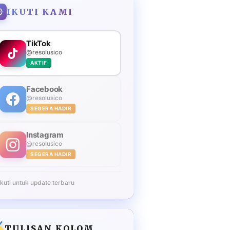
IKUTI KAMI
TikTok
@resolusico
AKTIF
Facebook
@resolusico
SEGERA HADIR
Instagram
@resolusico
SEGERA HADIR
Ikuti untuk update terbaru
TULISAN KOLOM