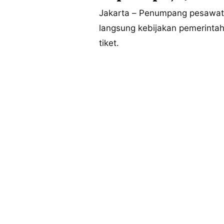
MEDIA
PRAMUDITA
Jakarta – Penumpang pesawat
langsung kebijakan pemerintah
tiket.
©
Resolusi.co
-
2026
PT.
RESOLUSI
MEDIA
PRAMUDITA