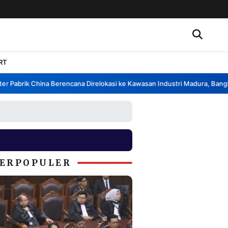
RT
Pabrik China Berencana Direlokasi ke Kawasan Industri Madura, Bangkala
ERPOPULER