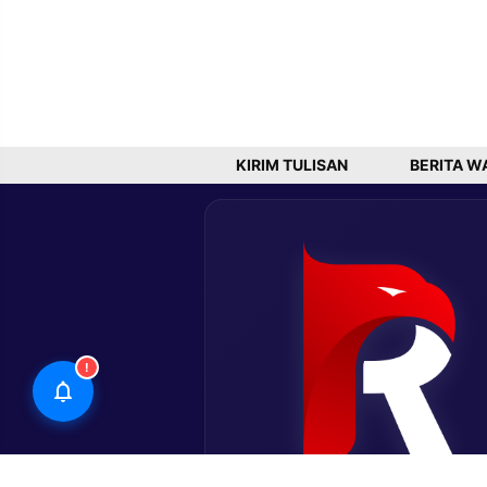
KIRIM TULISAN
BERITA W
!