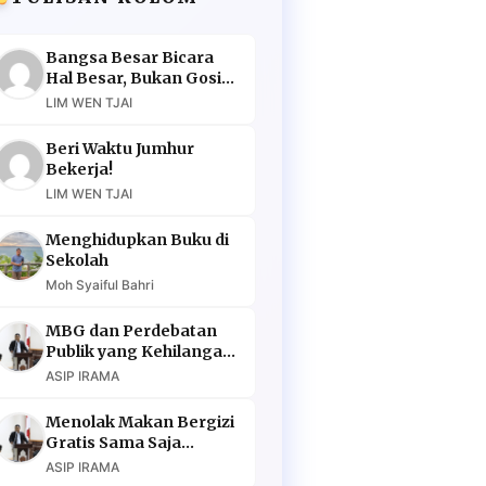
Bangsa Besar Bicara
Hal Besar, Bukan Gosip
Murahan
LIM WEN TJAI
Beri Waktu Jumhur
Bekerja!
LIM WEN TJAI
Menghidupkan Buku di
Sekolah
Moh Syaiful Bahri
MBG dan Perdebatan
Publik yang Kehilangan
Argumen
ASIP IRAMA
Menolak Makan Bergizi
Gratis Sama Saja
Menolak Masa Depan
ASIP IRAMA