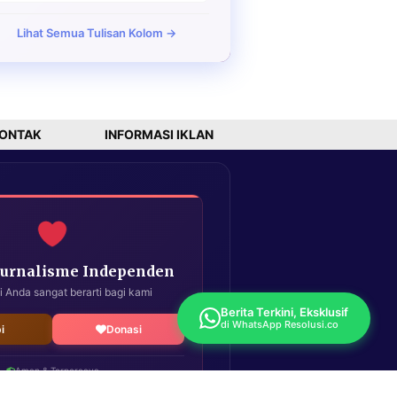
Lihat Semua Tulisan Kolom →
ONTAK
INFORMASI IKLAN
Jurnalisme Independen
i Anda sangat berarti bagi kami
Berita Terkini, Eksklusif
di WhatsApp Resolusi.co
i
Donasi
Aman & Terpercaya