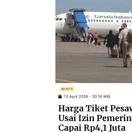
POLICY
WARGA
INFORMASI
KIRIM
IKLAN
TULISAN
PENGADUAN
TERM
OF
SERVICE
IKUTI
KAMI
BERITA
13 April 2026 - 20:16 WIB
Harga Tiket Pesa
Usai Izin Pemerin
©
Capai Rp4,1 Juta
PT.
RESOLUSI