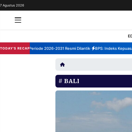
7 Agustus 2026
REDAKSI
TENTANG
RESOLUSI
IKLAN
E
TV
 Sumenep Periode 2026-2031 Resmi Dilantik
BPS: Indeks Kepuasan L
TODAY'S RECAP
•
RUBRIKASI
EDITORIAL
AKSARA
FINANSIA
PERSONA
BALI
DAERAH
NASIONAL
MANCA
SPORT
INFORMASI
PRIVACY
BERITA