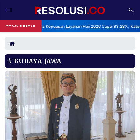
REDAKSI
TENTANG
BPS: Indeks Kepuasan Layanan Haji 2026 Capai 83,28%, Kate
TODAY'S RECAP
RESOLUSI
IKLAN
TV
BUDAYA JAWA
RUBRIKASI
EDITORIAL
AKSARA
FINANSIA
PERSONA
DAERAH
NASIONAL
MANCA
SPORT
INFORMASI
PRIVACY
BERITA