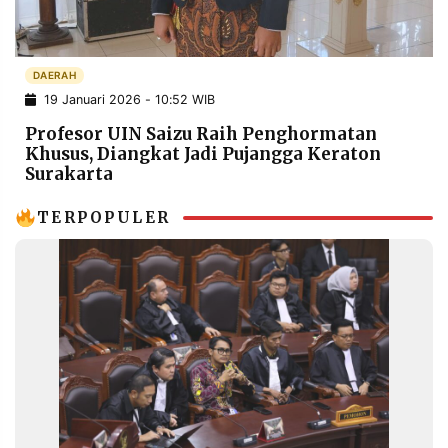
POLICY
WARGA
INFORMASI
KIRIM
IKLAN
TULISAN
DAERAH
19 Januari 2026 - 10:52 WIB
PENGADUAN
TERM
OF
Profesor UIN Saizu Raih Penghormatan
SERVICE
Khusus, Diangkat Jadi Pujangga Keraton
Surakarta
TERPOPULER
IKUTI
KAMI
©
PT.
RESOLUSI