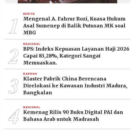
MEDIA
PRAMUDITA
1
BERITA
Mengenal A. Fahrur Rozi, Kuasa Hukum
Asal Sumenep di Balik Putusan MK soal
©
MBG
Resolusi.co
-
2
2026
NASIONAL
BPS: Indeks Kepuasan Layanan Haji 2026
Capai 83,28%, Kategori Sangat
PT.
RESOLUSI
Memuaskan.
MEDIA
PRAMUDITA
3
DAERAH
Klaster Pabrik China Berencana
Direlokasi ke Kawasan Industri Madura,
Bangkalan
4
NASIONAL
Kemenag Rilis 90 Buku Digital PAI dan
Bahasa Arab untuk Madrasah