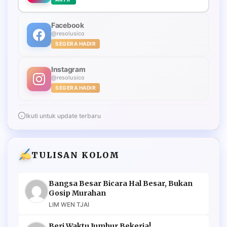
Facebook
@resolusico
SEGERA HADIR
Instagram
@resolusico
SEGERA HADIR
Ikuti untuk update terbaru
TULISAN KOLOM
Bangsa Besar Bicara Hal Besar, Bukan
Gosip Murahan
LIM WEN TJAI
Beri Waktu Jumhur Bekerja!