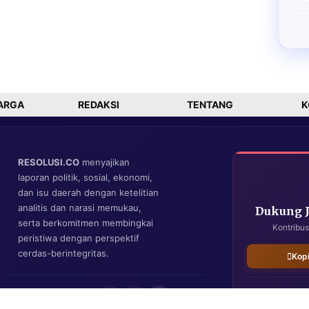
ARGA
REDAKSI
TENTANG
K
RESOLUSI.CO
menyajikan
laporan politik, sosial, ekonomi,
dan isu daerah dengan ketelitian
analitis dan narasi memukau,
Dukung 
serta berkomitmen membingkai
Kontribus
peristiwa dengan perspektif
cerdas-berintegritas.
Kop
IKUTI KAMI