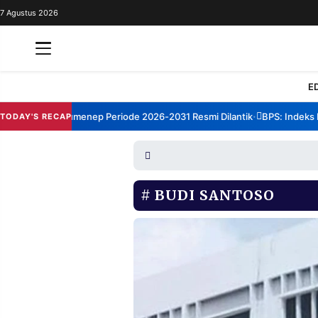
7 Agustus 2026
REDAKSI
TENTANG
RESOLUSI
IKLAN
E
TV
orum TBM Sumenep Periode 2026-2031 Resmi Dilantik
BPS: Indeks Ke
TODAY'S RECAP
•
RUBRIKASI
EDITORIAL
AKSARA
FINANSIA
PERSONA
BUDI SANTOSO
DAERAH
NASIONAL
MANCA
SPORT
INFORMASI
PRIVACY
BERITA