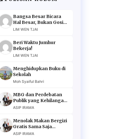
Bangsa Besar Bicara
Hal Besar, Bukan Gosip
Murahan
LIM WEN TJAI
Beri Waktu Jumhur
Bekerja!
LIM WEN TJAI
Menghidupkan Buku di
Sekolah
Moh Syaiful Bahri
MBG dan Perdebatan
Publik yang Kehilangan
Argumen
ASIP IRAMA
Menolak Makan Bergizi
Gratis Sama Saja
Menolak Masa Depan
ASIP IRAMA