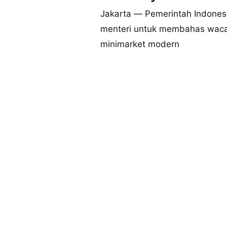
MEDIA
PRAMUDITA
Jakarta — Pemerintah Indones
menteri untuk membahas waca
minimarket modern
©
Resolusi.co
-
2026
PT.
RESOLUSI
MEDIA
PRAMUDITA