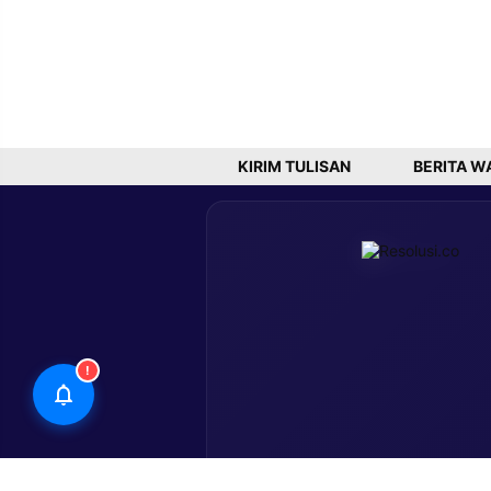
KIRIM TULISAN
BERITA W
!