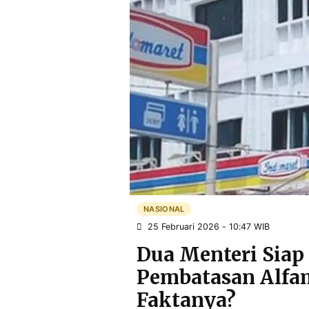
POLICY
WARGA
INFORMASI
KIRIM
IKLAN
TULISAN
PENGADUAN
TERM
OF
SERVICE
IKUTI
KAMI
NASIONAL
25 Februari 2026 - 10:47 WIB
Dua Menteri Siap 
Pembatasan Alfam
©
Faktanya?
PT.
RESOLUSI