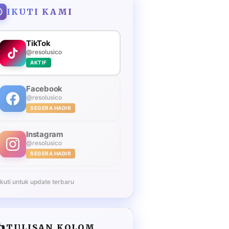
IKUTI KAMI
TikTok
@resolusico
AKTIF
Facebook
@resolusico
SEGERA HADIR
Instagram
@resolusico
SEGERA HADIR
Ikuti untuk update terbaru
️
TULISAN KOLOM