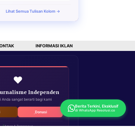
Lihat Semua Tulisan Kolom →
ONTAK
INFORMASI IKLAN
❤️
Jurnalisme Independen
i Anda sangat berarti bagi kami
Berita Terkini, Eksklusif
di WhatsApp Resolusi.co
i
Donasi
Aman & Terpercaya