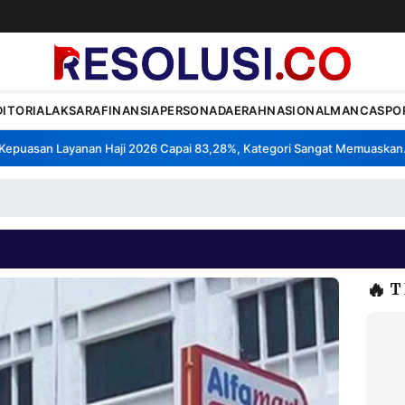
DITORIAL
AKSARA
FINANSIA
PERSONA
DAERAH
NASIONAL
MANCA
SPO
puasan Layanan Haji 2026 Capai 83,28%, Kategori Sangat Memuaskan.
•
🔥
T