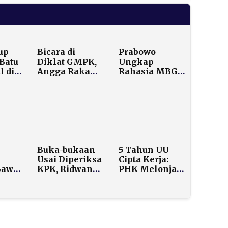
up
Bicara di
Prabowo
Batu
Diklat GMPK,
Ungkap
l di
Angga Raka
Rahasia MBG:
im,
Prabowo
Investasi Rp1
Beberkan Sisi
Bisa Untung
kti
Gelap
Rp35!
an
Algoritma
Medsos
Buka-bukaan
5 Tahun UU
Usai Diperiksa
Cipta Kerja:
Bawa
KPK, Ridwan
PHK Melonjak,
Kamil: Dana
Kualitas Kerja
tru
Itu Uang
Amblas,
Pribadi
Negara Rugi
ta
Rp168 Triliun!