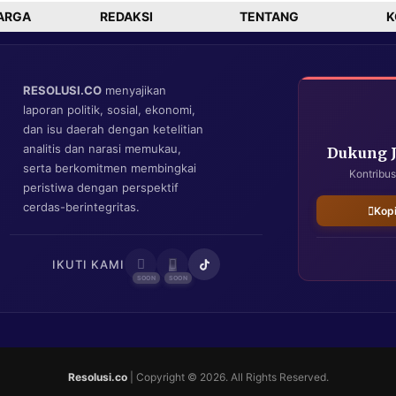
ARGA
REDAKSI
TENTANG
K
RESOLUSI.CO
menyajikan
laporan politik, sosial, ekonomi,
dan isu daerah dengan ketelitian
analitis dan narasi memukau,
Dukung 
serta berkomitmen membingkai
Kontribus
peristiwa dengan perspektif
cerdas-berintegritas.
Kop
IKUTI KAMI
Resolusi.co
| Copyright © 2026. All Rights Reserved.