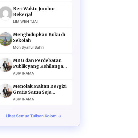
Beri Waktu Jumhur
Bekerja!
LIM WEN TJAI
Menghidupkan Buku di
Sekolah
Moh Syaiful Bahri
MBG dan Perdebatan
Publik yang Kehilangan
Argumen
ASIP IRAMA
Menolak Makan Bergizi
Gratis Sama Saja
Menolak Masa Depan
ASIP IRAMA
Lihat Semua Tulisan Kolom →