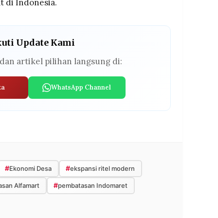
t di Indonesia.
kuti Update Kami
dan artikel pilihan langsung di:
ta
WhatsApp Channel
#
#
Ekonomi Desa
ekspansi ritel modern
#
san Alfamart
pembatasan Indomaret