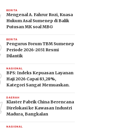
1
BERITA
Mengenal A. Fahrur Rozi, Kuasa
Hukum Asal Sumenep di Balik
Putusan MK soal MBG
2
BERITA
Pengurus Forum TBM Sumenep
Periode 2026-2031 Resmi
Dilantik
3
NASIONAL
BPS: Indeks Kepuasan Layanan
Haji 2026 Capai 83,28%,
Kategori Sangat Memuaskan.
4
DAERAH
Klaster Pabrik China Berencana
Direlokasi ke Kawasan Industri
Madura, Bangkalan
NASIONAL