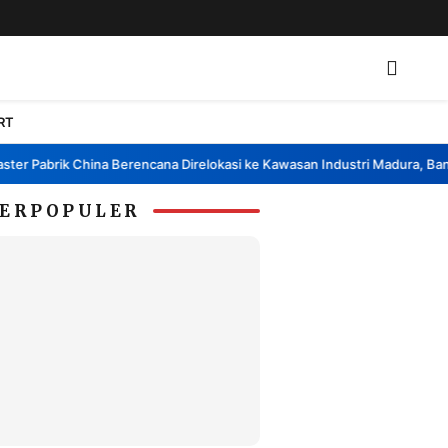
RT
 Pabrik China Berencana Direlokasi ke Kawasan Industri Madura, Bangkal
ERPOPULER