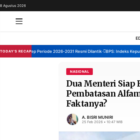
8 Agustus 2026
REDAKSI
TENTANG
RESOLUSI
IKLAN
E
TV
BM Sumenep Periode 2026-2031 Resmi Dilantik
BPS: Indeks Kepuasan 
TODAY'S RECAP
•
RUBRIKASI
EDITORIAL
AKSARA
NASIONAL
Dua Menteri Siap 
FINANSIA
PERSONA
Pembatasan Alfam
DAERAH
NASIONAL
Faktanya?
MANCA
SPORT
A. BISRI MUNIRI
25 Feb 2026 • 10:47 WIB
INFORMASI
PRIVACY
BERITA