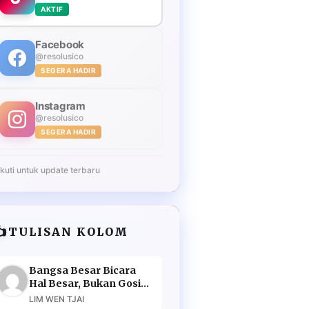
AKTIF
Facebook
@resolusico
SEGERA HADIR
Instagram
@resolusico
SEGERA HADIR
Ikuti untuk update terbaru
️
TULISAN KOLOM
Bangsa Besar Bicara
Hal Besar, Bukan Gosip
Murahan
LIM WEN TJAI