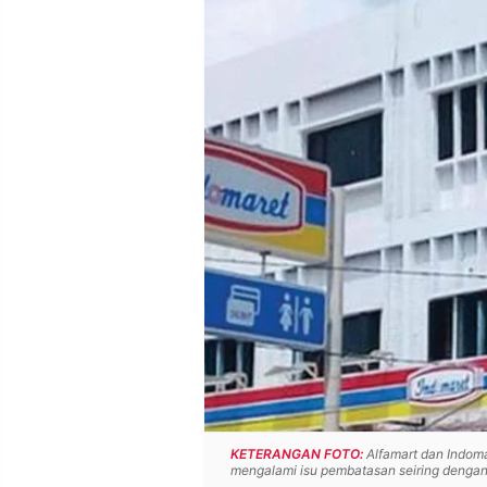
POLICY
WARGA
INFORMASI
KIRIM
IKLAN
TULISAN
PENGADUAN
TERM
OF
SERVICE
IKUTI
KAMI
KETERANGAN FOTO:
Alfamart dan Indoma
©
mengalami isu pembatasan seiring dengan
PT.
RESOLUSI