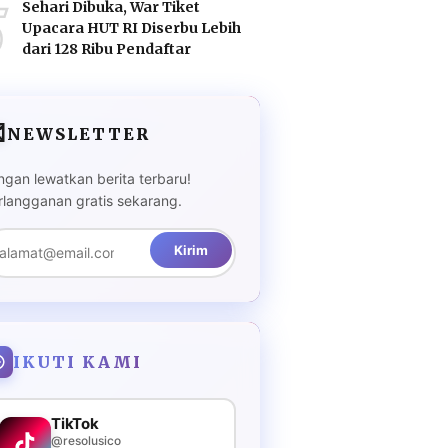
5
Sehari Dibuka, War Tiket
Upacara HUT RI Diserbu Lebih
dari 128 Ribu Pendaftar

NEWSLETTER
ngan lewatkan berita terbaru!
rlangganan gratis sekarang.
Kirim
IKUTI KAMI
TikTok
@resolusico