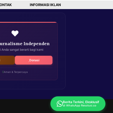
ONTAK
INFORMASI IKLAN
❤️
Jurnalisme Independen
i Anda sangat berarti bagi kami
i
Donasi
Aman & Terpercaya
Berita Terkini, Eksklusif
di WhatsApp Resolusi.co