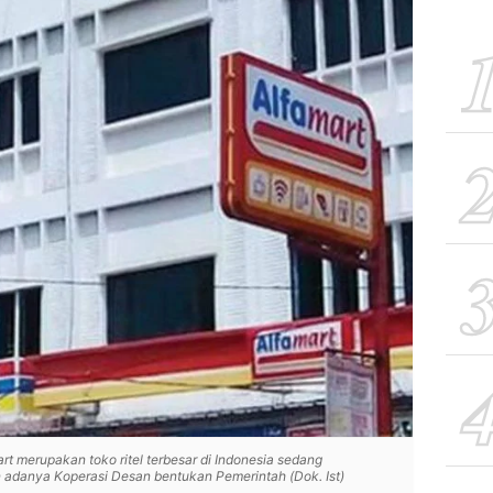
rt merupakan toko ritel terbesar di Indonesia sedang
 adanya Koperasi Desan bentukan Pemerintah (Dok. Ist)