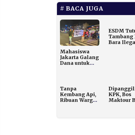
BACA JUGA
ESDM Tut
Tambang 
Bara Ilega
Muara En
Mahasiswa
1.430 Ton
Jakarta Galang
Barang Bu
Dana untuk
Diamank
Korban
Bencana
Sumatra, YAPI
Turunkan Dua
Tanpa
Dipanggil
Asrama ke
Kembang Api,
KPK, Bos
Jalanan Ibu
Ribuan Warga
Maktour 
Kota
Saksikan
Bukti dan
Video
Klaim Jus
Mapping
Kesulitan
Spektakuler di
Dapat Kuo
Monas Saat
Haji
Countdown