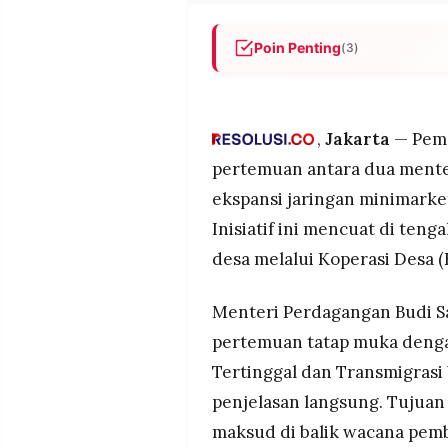
MEDIA
PRAMUDITA
Poin Penting
(3)
Dua menteri dijadwalkan ber
ekspansi minimarket Alfamart
©
Resolusi.co
-
Pemerintah menegaskan atura
,
Jakarta
— Pem
2026
keberadaan minimarket tidak
pertemuan antara dua ment
DPR menolak narasi dukunga
PT.
ekspansi jaringan minimarke
RESOLUSI
menyebutnya hoaks.
MEDIA
Inisiatif ini mencuat di ten
PRAMUDITA
desa melalui Koperasi Desa 
Menteri Perdagangan Budi 
pertemuan tatap muka deng
Tertinggal dan Transmigras
penjelasan langsung. Tujua
maksud di balik wacana pemb