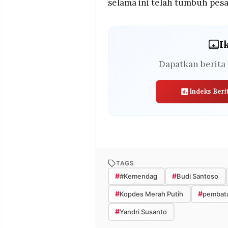
selama ini telah tumbuh pesa
I
Dapatkan berita 
Indeks Beri
TAGS
#
#
#Kemendag
Budi Santoso
#
#
Kopdes Merah Putih
pembata
#
Yandri Susanto