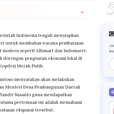
temu untuk mengklarifikasi wacana pembatasan
 dan Indomaret di wilayah pedesaan.

n ekspansi ritel modern sudah ada dan menilai
erintah Indonesia tengah menyiapkan
 menggangu koperasi lokal.
eri untuk membahas wacana pembatasan
Ja
n penutupan minimarket modern yang beredar,
t modern seperti Alfamart dan Indomaret.
Be
gah dorongan penguatan ekonomi lokal di
(Kopdes) Merah Putih.
Santoso menyatakan akan melakukan
an Menteri Desa Pembangunan Daerah
i Yandri Susanto guna mendapatkan
n utama pertemuan ini adalah memahami
atasan ekspansi tersebut.