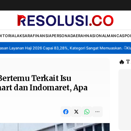
DITORIAL
AKSARA
FINANSIA
PERSONA
DAERAH
NASIONAL
MANCA
SPO
Layanan Haji 2026 Capai 83,28%, Kategori Sangat Memuaskan.
Klaster
•
🔥
T
Bertemu Terkait Isu
art dan Indomaret, Apa