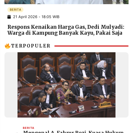
POLICY
WARGA
BERITA
INFORMASI
KIRIM
21 April 2026 - 18:05 WIB
IKLAN
TULISAN
Respons Kenaikan Harga Gas, Dedi Mulyadi:
PENGADUAN
TERM
Warga di Kampung Banyak Kayu, Pakai Saja
OF
SERVICE
TERPOPULER
IKUTI
KAMI
©
BERITA
PT.
Mengenal A. Fahrur Rozi, Kuasa Hukum
RESOLUSI