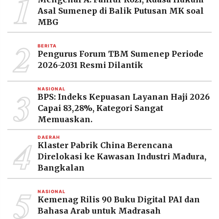
1
MEDIA
Asal Sumenep di Balik Putusan MK soal
PRAMUDITA
MBG
2
BERITA
©
Pengurus Forum TBM Sumenep Periode
Resolusi.co
2026-2031 Resmi Dilantik
-
2026
3
NASIONAL
PT.
BPS: Indeks Kepuasan Layanan Haji 2026
RESOLUSI
MEDIA
Capai 83,28%, Kategori Sangat
PRAMUDITA
Memuaskan.
4
DAERAH
Klaster Pabrik China Berencana
Direlokasi ke Kawasan Industri Madura,
Bangkalan
5
NASIONAL
Kemenag Rilis 90 Buku Digital PAI dan
Bahasa Arab untuk Madrasah