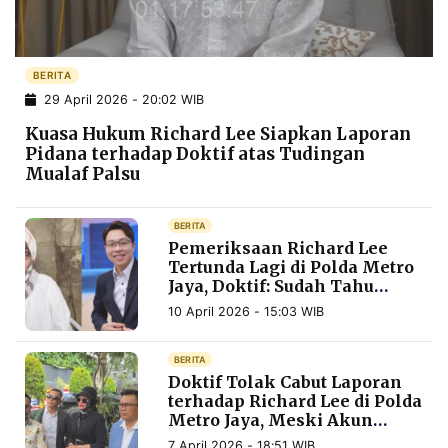
POLICY
WARGA
INFORMASI
KIRIM
IKLAN
TULISAN
BERITA
29 April 2026 - 20:02 WIB
PENGADUAN
TERM
OF
Kuasa Hukum Richard Lee Siapkan Laporan
SERVICE
Pidana terhadap Doktif atas Tudingan
Mualaf Palsu
IKUTI
BERITA
KAMI
Pemeriksaan Richard Lee
Tertunda Lagi di Polda Metro
Jaya, Doktif: Sudah Tahu
Karakternya
10 April 2026 - 15:03 WIB
BERITA
Doktif Tolak Cabut Laporan
terhadap Richard Lee di Polda
Metro Jaya, Meski Akun
©
PT.
Medsos Disita 9 Bulan
RESOLUSI
7 April 2026 - 18:51 WIB