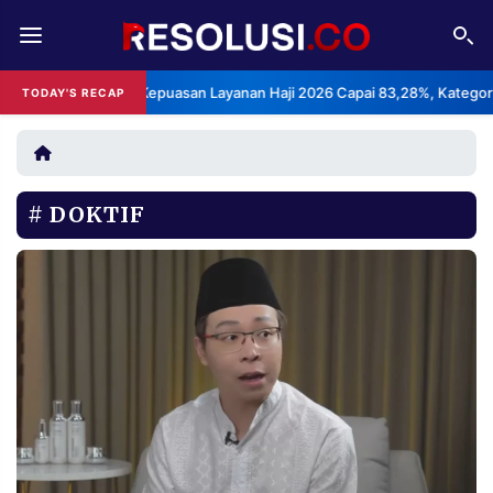
REDAKSI
TENTANG
BPS: Indeks Kepuasan Layanan Haji 2026 Capai 83,28%, Kategori Sang
TODAY'S RECAP
RESOLUSI
IKLAN
TV
DOKTIF
RUBRIKASI
EDITORIAL
AKSARA
FINANSIA
PERSONA
DAERAH
NASIONAL
MANCA
SPORT
INFORMASI
PRIVACY
BERITA