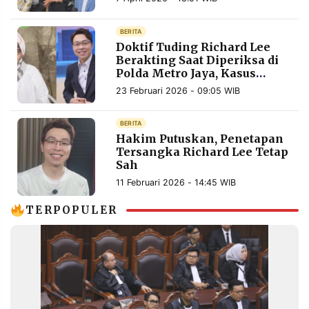
MEDIA
PRAMUDITA
BERITA
Doktif Tuding Richard Lee
Berakting Saat Diperiksa di
Polda Metro Jaya, Kasus
©
Resolusi.co
Hukum Terus Bergulir
-
23 Februari 2026 - 09:05 WIB
2026
BERITA
PT.
Hakim Putuskan, Penetapan
RESOLUSI
MEDIA
Tersangka Richard Lee Tetap
PRAMUDITA
Sah
11 Februari 2026 - 14:45 WIB
TERPOPULER