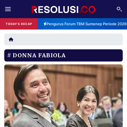
REDAKSI
TENTANG
Pengurus Forum TBM Sumenep Periode 2026-2
TODAY'S RECAP
RESOLUSI
IKLAN
TV
DONNA FABIOLA
RUBRIKASI
EDITORIAL
AKSARA
FINANSIA
PERSONA
DAERAH
NASIONAL
MANCA
SPORT
INFORMASI
PRIVACY
BERITA