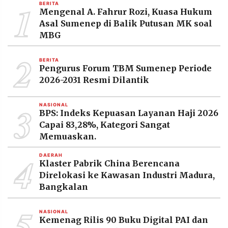
1
BERITA
MEDIA
Mengenal A. Fahrur Rozi, Kuasa Hukum
PRAMUDITA
Asal Sumenep di Balik Putusan MK soal
MBG
2
©
Resolusi.co
BERITA
-
Pengurus Forum TBM Sumenep Periode
2026
2026-2031 Resmi Dilantik
PT.
RESOLUSI
3
NASIONAL
MEDIA
BPS: Indeks Kepuasan Layanan Haji 2026
PRAMUDITA
Capai 83,28%, Kategori Sangat
Memuaskan.
4
DAERAH
Klaster Pabrik China Berencana
Direlokasi ke Kawasan Industri Madura,
Bangkalan
5
NASIONAL
Kemenag Rilis 90 Buku Digital PAI dan