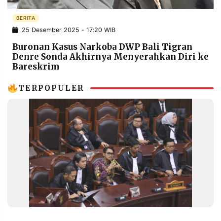
POLICY
WARGA
BERITA
INFORMASI
KIRIM
25 Desember 2025 - 17:20 WIB
IKLAN
TULISAN
Buronan Kasus Narkoba DWP Bali Tigran
PENGADUAN
TERM
Denre Sonda Akhirnya Menyerahkan Diri ke
OF
Bareskrim
SERVICE
TERPOPULER
IKUTI
KAMI
©
PT.
RESOLUSI