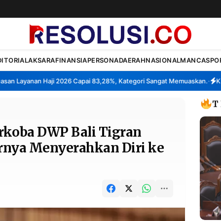
DITORIAL
AKSARA
FINANSIA
PERSONA
DAERAH
NASIONAL
MANCA
SPO
Layanan Haji 2026 Capai 83,28%, Kategori Sangat Memuaskan.
Klaster
•
T
rkoba DWP Bali Tigran
rnya Menyerahkan Diri ke