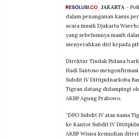
negatif dan tekanan darah no
MEDIA
,
JAKARTA
– Pol
PRAMUDITA
Tigran adalah suami Donna Fa
dalam penanganan kasus per
Desember 2025 di Bali, den
acara musik Djakarta Warehou
dari suaminya.
©
yang sebelumnya masih dalam
Total 18 tersangka diamanka
Resolusi.co
-
bukti senilai Rp60 miliar, ter
menyerahkan diri kepada pih
2026
MDMA, dan jenis narkotika la
PT.
Direktur Tindak Pidana Nark
RESOLUSI
MEDIA
Hadi Santoso mengonfirmasi 
PRAMUDITA
Subdit IV Dittipidnarkoba Bar
Tigran datang didampingi ol
AKBP Agung Prabowo.
“DPO Subdit IV atas nama T
ke Kantor Subdit IV Dittipid
AKBP Wisnu kemudian diteri