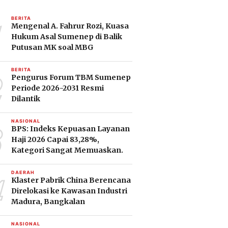
1
BERITA
Mengenal A. Fahrur Rozi, Kuasa
Hukum Asal Sumenep di Balik
Putusan MK soal MBG
2
BERITA
Pengurus Forum TBM Sumenep
Periode 2026-2031 Resmi
Dilantik
3
NASIONAL
BPS: Indeks Kepuasan Layanan
Haji 2026 Capai 83,28%,
Kategori Sangat Memuaskan.
4
DAERAH
Klaster Pabrik China Berencana
Direlokasi ke Kawasan Industri
Madura, Bangkalan
NASIONAL