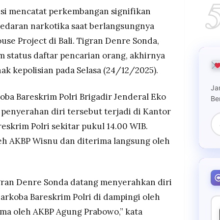
rmal.
isi mencatat perkembangan signifikan
biola yang telah ditangkap lebih dulu pada 10
edaran narkotika saat berlangsungnya
gan Donna mengaku mendapat pasokan narkoba
se Project di Bali. Tigran Denre Sonda,
 status daftar pencarian orang, akhirnya
n dalam jaringan narkoba DWP Bali dengan barang
masuk 31 kg sabu, ratusan butir ekstasi, kokain,
ak kepolisian pada Selasa (24/12/2025).
innya.
Ja
oba Bareskrim Polri Brigadir Jenderal Eko
Be
penyerahan diri tersebut terjadi di Kantor
eskrim Polri sekitar pukul 14.00 WIB.
eh AKBP Wisnu dan diterima langsung oleh
igran Denre Sonda datang menyerahkan diri
narkoba Bareskrim Polri di dampingi oleh
ma oleh AKBP Agung Prabowo,” kata