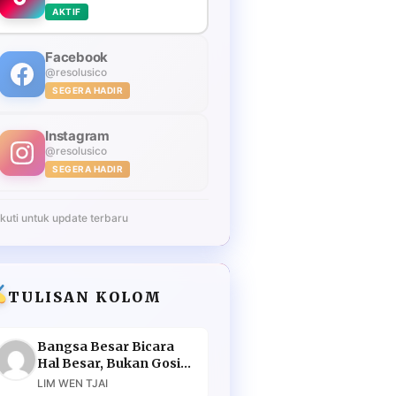
AKTIF
Facebook
@resolusico
SEGERA HADIR
Instagram
@resolusico
SEGERA HADIR
Ikuti untuk update terbaru
TULISAN KOLOM
Bangsa Besar Bicara
Hal Besar, Bukan Gosip
Murahan
LIM WEN TJAI