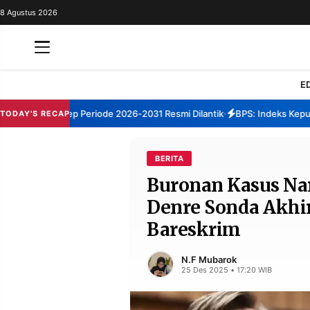
8 Agustus 2026
REDAKSI
TENTANG
RESOLUSI
IKLAN
E
TV
M Sumenep Periode 2026-2031 Resmi Dilantik
BPS: Indeks Kepuasan 
TODAY'S RECAP
•
RUBRIKASI
EDITORIAL
AKSARA
BERITA
Buronan Kasus Na
FINANSIA
PERSONA
Denre Sonda Akhi
DAERAH
NASIONAL
Bareskrim
MANCA
SPORT
N.F Mubarok
25 Des 2025 • 17:20 WIB
INFORMASI
PRIVACY
BERITA