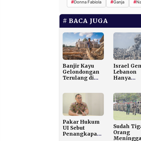
#
#
#
Donna Fabiola
Ganja
Na
BACA JUGA
Banjir Kayu
Israel Ge
Gelondongan
Lebanon
Terulang di
Hanya
Bener Meriah,
Beberapa
Warga Aceh
Setelah
Kembali
Gencatan
Dihantui
Senjata AS
Trauma
Iran
Diumumk
254 Orang
Pakar Hukum
Tewas
Sudah Tig
UI Sebut
Orang
Penangkapan
Meningga
Maduro oleh