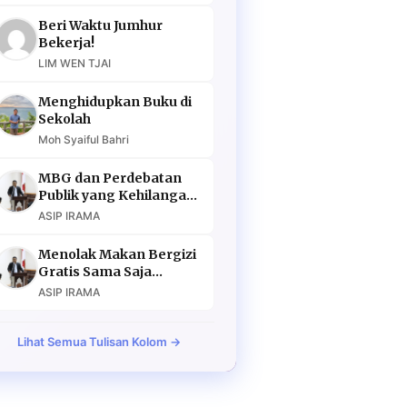
Beri Waktu Jumhur
Bekerja!
LIM WEN TJAI
Menghidupkan Buku di
Sekolah
Moh Syaiful Bahri
MBG dan Perdebatan
Publik yang Kehilangan
Argumen
ASIP IRAMA
Menolak Makan Bergizi
Gratis Sama Saja
Menolak Masa Depan
ASIP IRAMA
Lihat Semua Tulisan Kolom →