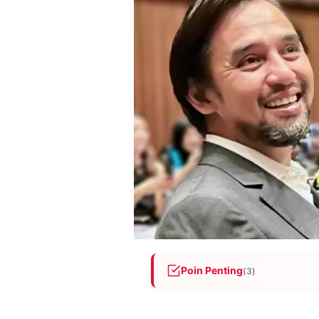
POLICY
WARGA
INFORMASI
KIRIM
IKLAN
TULISAN
PENGADUAN
TERM
OF
SERVICE
IKUTI
KAMI
Poin Penting
(3)
Tigran Denre Sonda menyera
©
PT.
WIB ke Bareskrim Polri, menj
RESOLUSI