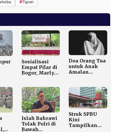
#
rkoba
Tigran
Doa Orang Tua
mpur
Sosialisasi
untuk Anak
Empat Pilar di
Amalan
Bogor, Marlyn
Dianjurkan
 Jam
Maisarah
dalam Islam
Dorong Kader
dan Bacaan
Gerindra Jadi
Lengkapnya
-
Garda Ideologi
Bangsa
an,
Struk SPBU
a
Islah Bahrawi
Kini
Tolak Polri di
Tampilkan
l,
Bawah
Subsidi