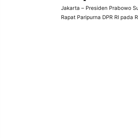
MEDIA
PRAMUDITA
Jakarta – Presiden Prabowo Su
Rapat Paripurna DPR RI pada 
©
Resolusi.co
-
2026
PT.
RESOLUSI
MEDIA
PRAMUDITA