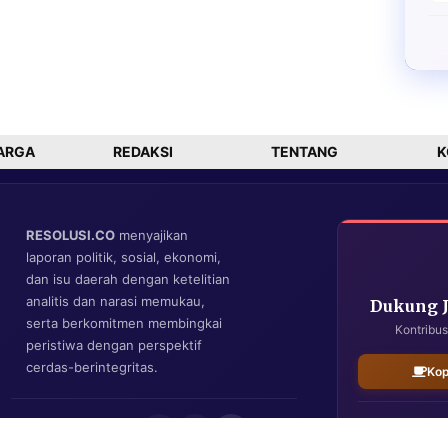
ARGA
REDAKSI
TENTANG
K
RESOLUSI.CO
menyajikan
laporan politik, sosial, ekonomi,
dan isu daerah dengan ketelitian
analitis dan narasi memukau,
Dukung 
serta berkomitmen membingkai
Kontribus
peristiwa dengan perspektif
cerdas-berintegritas.
Kop
IKUTI KAMI