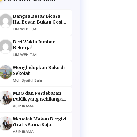
Bangsa Besar Bicara
Hal Besar, Bukan Gosip
Murahan
LIM WEN TJAI
Beri Waktu Jumhur
Bekerja!
LIM WEN TJAI
Menghidupkan Buku di
Sekolah
Moh Syaiful Bahri
MBG dan Perdebatan
Publik yang Kehilangan
Argumen
ASIP IRAMA
Menolak Makan Bergizi
Gratis Sama Saja
Menolak Masa Depan
ASIP IRAMA