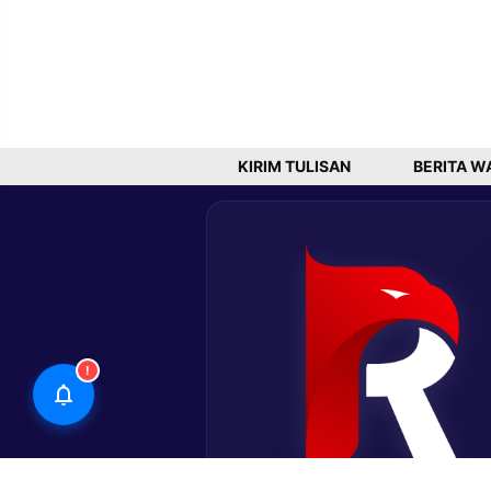
KIRIM TULISAN
BERITA W
!