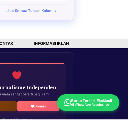
Lihat Semua Tulisan Kolom →
ONTAK
INFORMASI IKLAN
Jurnalisme Independen
i Anda sangat berarti bagi kami
Berita Terkini, Eksklusif
di WhatsApp Resolusi.co
i
Donasi
Aman & Terpercaya