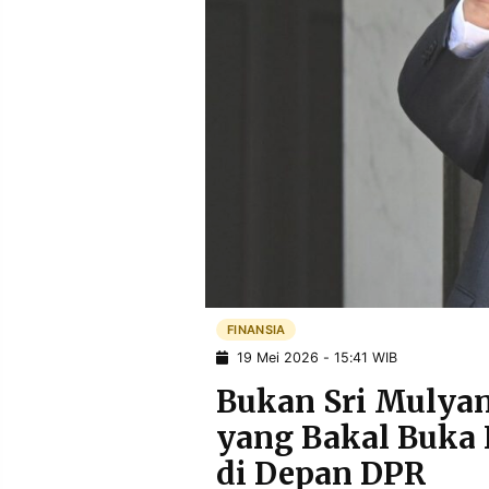
POLICY
WARGA
INFORMASI
KIRIM
IKLAN
TULISAN
PENGADUAN
TERM
OF
SERVICE
IKUTI
KAMI
FINANSIA
19 Mei 2026 - 15:41 WIB
Bukan Sri Mulyan
yang Bakal Buka 
©
di Depan DPR
PT.
RESOLUSI