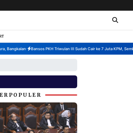
RT
 Bangkalan
Bansos PKH Triwulan III Sudah Cair ke 7 Juta KPM, Sembak
•
ERPOPULER