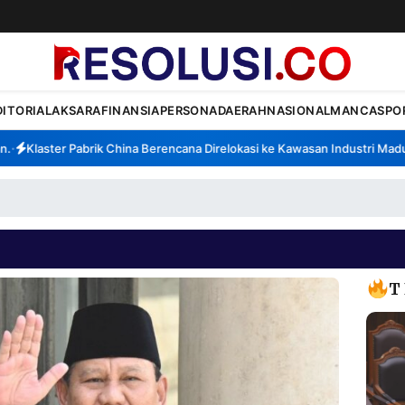
DITORIAL
AKSARA
FINANSIA
PERSONA
DAERAH
NASIONAL
MANCA
SPO
Klaster Pabrik China Berencana Direlokasi ke Kawasan Industri Madura,
T