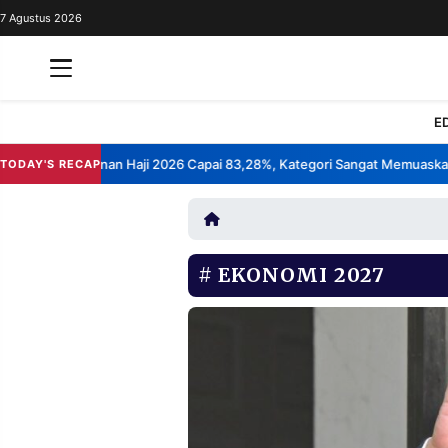
7 Agustus 2026
REDAKSI
TENTANG
RESOLUSI
IKLAN
E
TV
puasan Layanan Haji 2026 Capai 83,28%, Kategori Sangat Memuaskan.
TODAY'S RECAP
•
RUBRIKASI
EDITORIAL
AKSARA
FINANSIA
PERSONA
EKONOMI 2027
DAERAH
NASIONAL
MANCA
SPORT
INFORMASI
PRIVACY
BERITA