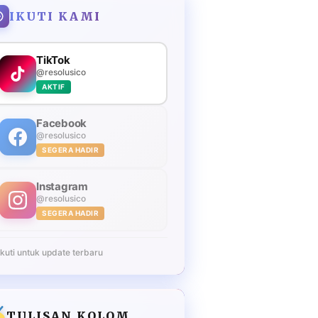
IKUTI KAMI
TikTok
@resolusico
AKTIF
Facebook
@resolusico
SEGERA HADIR
Instagram
@resolusico
SEGERA HADIR
Ikuti untuk update terbaru
TULISAN KOLOM