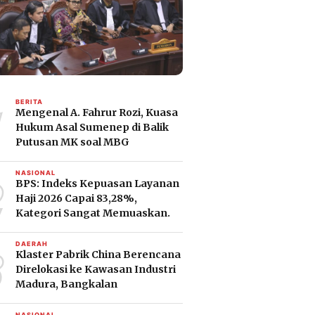
1
BERITA
Mengenal A. Fahrur Rozi, Kuasa
Hukum Asal Sumenep di Balik
Putusan MK soal MBG
2
NASIONAL
BPS: Indeks Kepuasan Layanan
Haji 2026 Capai 83,28%,
Kategori Sangat Memuaskan.
3
DAERAH
Klaster Pabrik China Berencana
Direlokasi ke Kawasan Industri
Madura, Bangkalan
NASIONAL