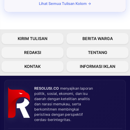
Lihat Semua Tulisan Kolom →
KIRIM TULISAN
BERITA WARGA
REDAKSI
TENTANG
KONTAK
INFORMASI IKLAN
RESOLUSI.CO
menyajikan laporan
politik, sosial, ekonomi, dan isu
daerah dengan ketelitian analitis
dan narasi memukau, serta
berkomitmen membingkai
peristiwa dengan perspektif
cerdas-berintegritas.