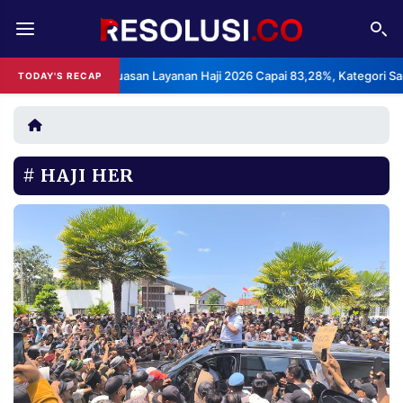
REDAKSI
TENTANG
S: Indeks Kepuasan Layanan Haji 2026 Capai 83,28%, Kategori Sangat 
TODAY'S RECAP
RESOLUSI
IKLAN
TV
HAJI HER
RUBRIKASI
EDITORIAL
AKSARA
FINANSIA
PERSONA
DAERAH
NASIONAL
MANCA
SPORT
INFORMASI
PRIVACY
BERITA