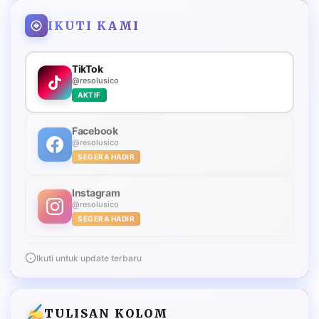
IKUTI KAMI
TikTok
@resolusico
AKTIF
Facebook
@resolusico
SEGERA HADIR
Instagram
@resolusico
SEGERA HADIR
Ikuti untuk update terbaru
TULISAN KOLOM