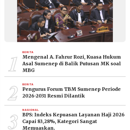
MEDIA
PRAMUDITA
©
Resolusi.co
-
2026
1
BERITA
PT.
Mengenal A. Fahrur Rozi, Kuasa Hukum
RESOLUSI
MEDIA
Asal Sumenep di Balik Putusan MK soal
PRAMUDITA
MBG
2
BERITA
Pengurus Forum TBM Sumenep Periode
2026-2031 Resmi Dilantik
3
NASIONAL
BPS: Indeks Kepuasan Layanan Haji 2026
Capai 83,28%, Kategori Sangat
Memuaskan.