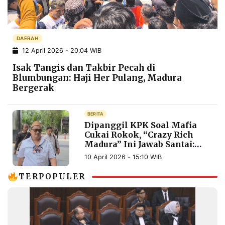
POLICY
WARGA
INFORMASI
KIRIM
IKLAN
TULISAN
DAERAH
12 April 2026 - 20:04 WIB
PENGADUAN
TERM
OF
Isak Tangis dan Takbir Pecah di
SERVICE
Blumbungan: Haji Her Pulang, Madura
Bergerak
IKUTI
BERITA
KAMI
Dipanggil KPK Soal Mafia
Cukai Rokok, “Crazy Rich
Madura” Ini Jawab Santai:
Saya Tidak Kenal
10 April 2026 - 15:10 WIB
TERPOPULER
©
PT.
RESOLUSI