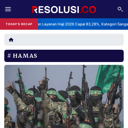
REDAKSI
TENTANG
ndeks Kepuasan Layanan Haji 2026 Capai 83,28%, Kategori Sangat Memu
TODAY'S RECAP
RESOLUSI
IKLAN
TV
HAMAS
RUBRIKASI
EDITORIAL
AKSARA
FINANSIA
PERSONA
DAERAH
NASIONAL
MANCA
SPORT
INFORMASI
PRIVACY
BERITA