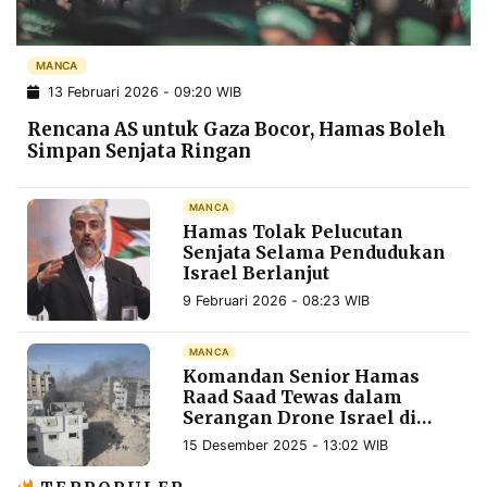
POLICY
WARGA
INFORMASI
KIRIM
MANCA
IKLAN
TULISAN
13 Februari 2026 - 09:20 WIB
PENGADUAN
TERM
Rencana AS untuk Gaza Bocor, Hamas Boleh
OF
Simpan Senjata Ringan
SERVICE
MANCA
Hamas Tolak Pelucutan
IKUTI
Senjata Selama Pendudukan
KAMI
Israel Berlanjut
9 Februari 2026 - 08:23 WIB
MANCA
Komandan Senior Hamas
Raad Saad Tewas dalam
Serangan Drone Israel di
Gaza
15 Desember 2025 - 13:02 WIB
©
PT.
RESOLUSI