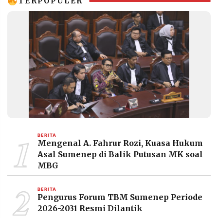
TERPOPULER
MEDIA
PRAMUDITA
©
Resolusi.co
-
2026
PT.
RESOLUSI
MEDIA
PRAMUDITA
1
BERITA
Mengenal A. Fahrur Rozi, Kuasa Hukum
Asal Sumenep di Balik Putusan MK soal
MBG
2
BERITA
Pengurus Forum TBM Sumenep Periode
2026-2031 Resmi Dilantik