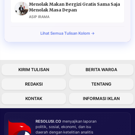
Menolak Makan Bergizi Gratis Sama Saja
Menolak Masa Depan
ASIP IRAMA
Lihat Semua Tulisan Kolom →
KIRIM TULISAN
BERITA WARGA
REDAKSI
TENTANG
KONTAK
INFORMASI IKLAN
RESOLUSI.CO
menyajikan laporan
politik, sosial, ekonomi, dan isu
daerah dengan ketelitian analitis