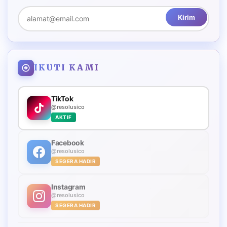
Kirim
IKUTI KAMI
TikTok
@resolusico
AKTIF
Facebook
@resolusico
SEGERA HADIR
Instagram
@resolusico
SEGERA HADIR