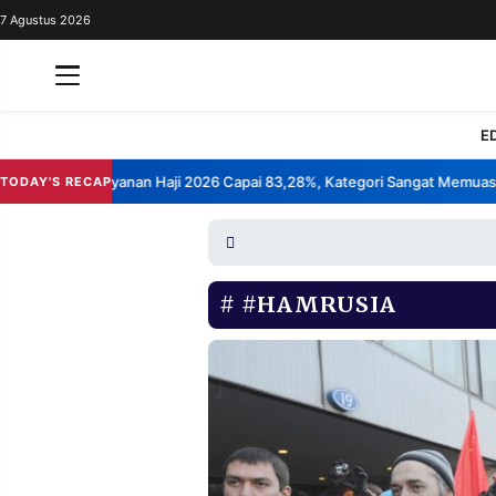
7 Agustus 2026
REDAKSI
TENTANG
RESOLUSI
IKLAN
E
TV
 Kepuasan Layanan Haji 2026 Capai 83,28%, Kategori Sangat Memuaskan
TODAY'S RECAP
RUBRIKASI
EDITORIAL
AKSARA
FINANSIA
PERSONA
#HAMRUSIA
DAERAH
NASIONAL
MANCA
SPORT
INFORMASI
PRIVACY
BERITA