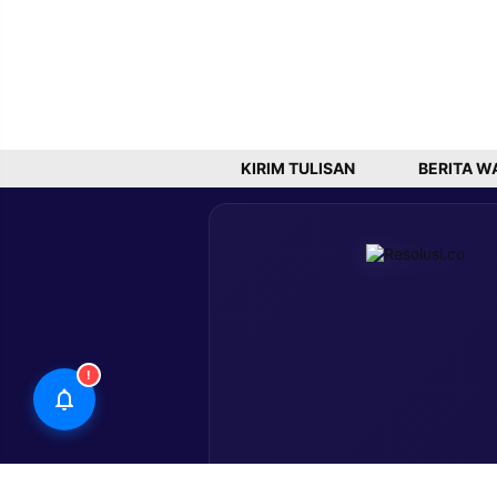
KIRIM TULISAN
BERITA W
!