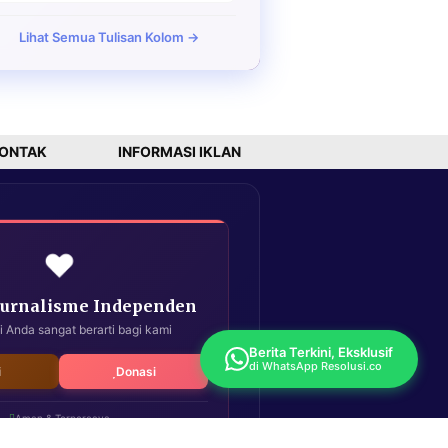
Lihat Semua Tulisan Kolom →
ONTAK
INFORMASI IKLAN
❤️
Jurnalisme Independen
i Anda sangat berarti bagi kami
Berita Terkini, Eksklusif
di WhatsApp Resolusi.co
i
Donasi
Aman & Terpercaya