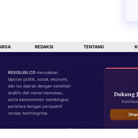
ARGA
REDAKSI
TENTANG
K
RESOLUSI.CO
menyajikan
laporan politik, sosial, ekonomi,
dan isu daerah dengan ketelitian
analitis dan narasi memukau,
Dukung 
serta berkomitmen membingkai
Kontribus
peristiwa dengan perspektif
cerdas-berintegritas.
Kop
IKUTI KAMI