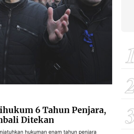
Dihukum 6 Tahun Penjara,
mbali Ditekan
enjatuhkan hukuman enam tahun penjara