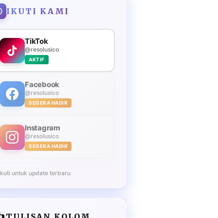
IKUTI KAMI
TikTok
@resolusico
AKTIF
Facebook
@resolusico
SEGERA HADIR
Instagram
@resolusico
SEGERA HADIR
Ikuti untuk update terbaru
️
TULISAN KOLOM