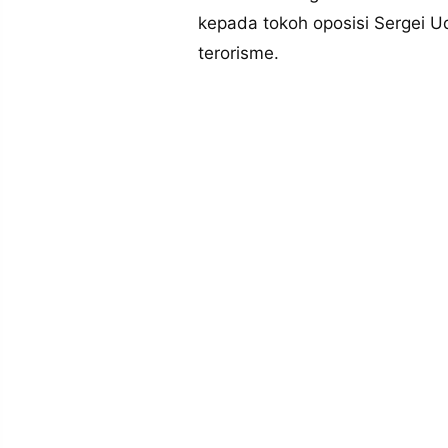
MEDIA
kepada tokoh oposisi Sergei 
PRAMUDITA
terorisme.
©
Resolusi.co
-
2026
PT.
RESOLUSI
MEDIA
PRAMUDITA