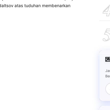
Udaltsov atas tuduhan membenarkan

Ja
Be