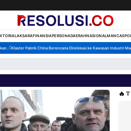
DITORIAL
AKSARA
FINANSIA
PERSONA
DAERAH
NASIONAL
MANCA
SPO
.
Klaster Pabrik China Berencana Direlokasi ke Kawasan Industri Madur
•
🔥
T