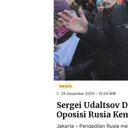
POLICY
WARGA
INFORMASI
KIRIM
IKLAN
TULISAN
PENGADUAN
TERM
OF
SERVICE
IKUTI
KAMI
MANCA
26 Desember 2025 - 10:24 WIB
Sergei Udaltsov 
Oposisi Rusia Ke
©
PT.
Jakarta – Pengadilan Rusia m
RESOLUSI