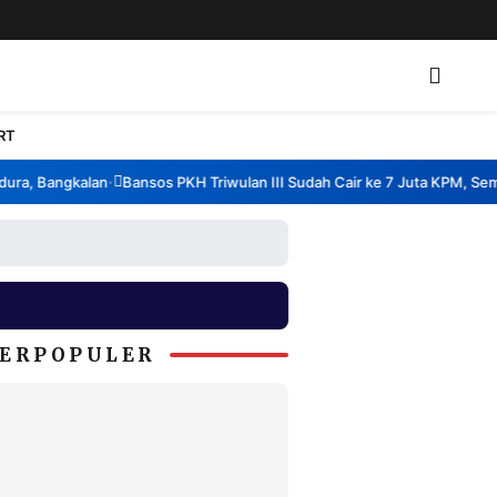
RT
a, Bangkalan
Bansos PKH Triwulan III Sudah Cair ke 7 Juta KPM, Semba
•
ERPOPULER