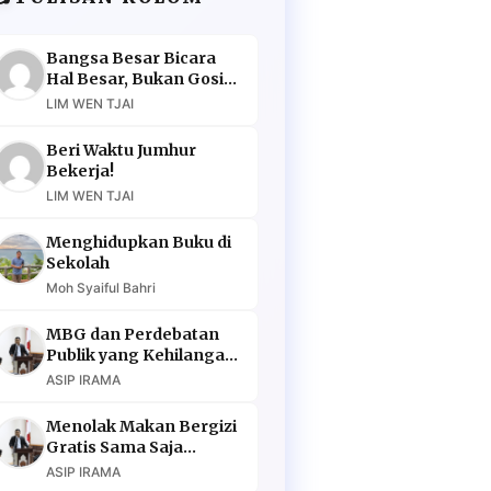
Bangsa Besar Bicara
Hal Besar, Bukan Gosip
Murahan
LIM WEN TJAI
Beri Waktu Jumhur
Bekerja!
LIM WEN TJAI
Menghidupkan Buku di
Sekolah
Moh Syaiful Bahri
MBG dan Perdebatan
Publik yang Kehilangan
Argumen
ASIP IRAMA
Menolak Makan Bergizi
Gratis Sama Saja
Menolak Masa Depan
ASIP IRAMA