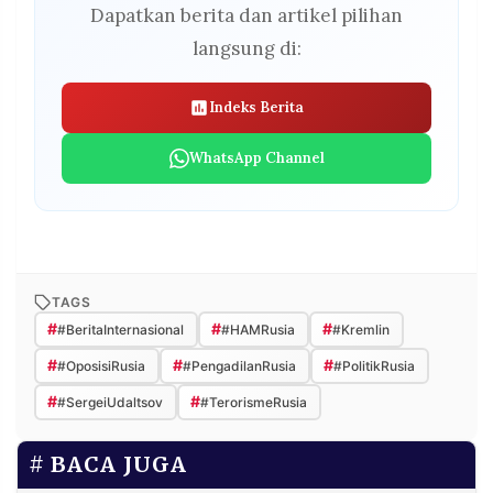
Dapatkan berita dan artikel pilihan
langsung di:
Indeks Berita
WhatsApp Channel
TAGS
#
#
#
#BeritaInternasional
#HAMRusia
#Kremlin
#
#
#
#OposisiRusia
#PengadilanRusia
#PolitikRusia
#
#
#SergeiUdaltsov
#TerorismeRusia
BACA JUGA