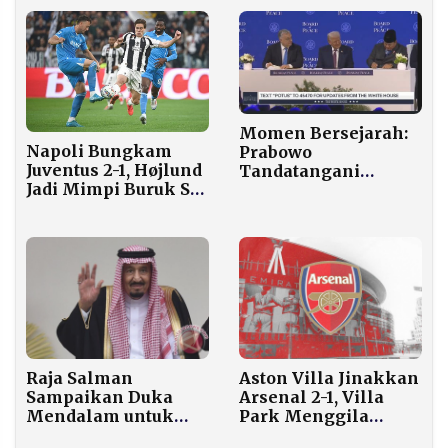
Momen Bersejarah:
Napoli Bungkam
Prabowo
Juventus 2-1, Højlund
Tandatangani
Jadi Mimpi Buruk Si
Dokumen Gaza di
Nyonya Tua
Hadapan Trump
Raja Salman
Aston Villa Jinakkan
Sampaikan Duka
Arsenal 2-1, Villa
Mendalam untuk
Park Menggila
Korban Banjir
Malam Ini