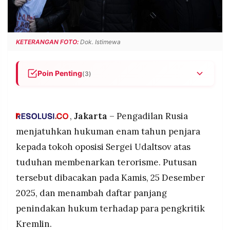
POLICY
WARGA
INFORMASI
KIRIM
IKLAN
TULISAN
KETERANGAN FOTO:
Dok. Istimewa
PENGADUAN
TERM
OF
SERVICE
Poin Penting
(3)
Pengadilan Rusia memvonis Sergei Udaltsov
enam tahun penjara atas tuduhan membenarkan
IKUTI
terorisme.
,
Jakarta
– Pengadilan Rusia
KAMI
Udaltsov menilai kasus ini bermuatan politik dan
menjatuhkan hukuman enam tahun penjara
menyatakan mogok makan sebagai protes.
kepada tokoh oposisi Sergei Udaltsov atas
Vonis tersebut menambah sorotan terhadap
tuduhan membenarkan terorisme. Putusan
pengetatan ruang oposisi dan kebebasan
tersebut dibacakan pada Kamis, 25 Desember
berekspresi di Rusia.
2025, dan menambah daftar panjang
penindakan hukum terhadap para pengkritik
©
PT.
Kremlin.
RESOLUSI