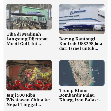
Sumatera, Doakan
Indonesia Tetap
Tabah
Tiba di Madinah
Boeing Kantongi
Langsung Dijemput
Kontrak US$298 Juta
Mobil Golf, Ini
dari Israel untuk
Fasilitas Gratis yang
Produksi 5.000 Bom
Menanti Jemaah
Berpemandu Udara
Lansia
Trump Klaim
Bombardir Pulau
Janji 500 Ribu
Kharg, Iran Balas:
Wisatawan China ke
Infrastruktur
Nepal Tinggal
Minyak AS Jadi Abu!
Mimpi, Kunjungan