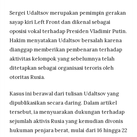
MEDIA
PRAMUDITA
Sergei Udaltsov merupakan pemimpin gerakan
sayap kiri Left Front dan dikenal sebagai
oposisi vokal terhadap Presiden Vladimir Putin.
©
Resolusi.co
Hakim menyatakan Udaltsov bersalah karena
-
2026
dianggap memberikan pembenaran terhadap
PT.
aktivitas kelompok yang sebelumnya telah
RESOLUSI
MEDIA
ditetapkan sebagai organisasi teroris oleh
PRAMUDITA
otoritas Rusia.
Kasus ini berawal dari tulisan Udaltsov yang
dipublikasikan secara daring. Dalam artikel
tersebut, ia menyuarakan dukungan terhadap
sejumlah aktivis Rusia yang kemudian divonis
hukuman penjara berat, mulai dari 16 hingga 22