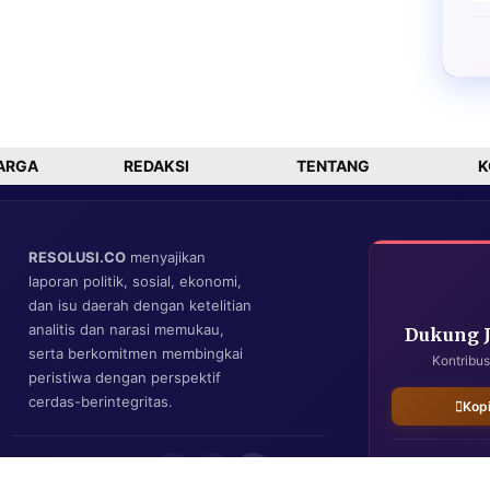
ARGA
REDAKSI
TENTANG
K
RESOLUSI.CO
menyajikan
laporan politik, sosial, ekonomi,
dan isu daerah dengan ketelitian
analitis dan narasi memukau,
Dukung 
serta berkomitmen membingkai
Kontribus
peristiwa dengan perspektif
cerdas-berintegritas.
Kop
IKUTI KAMI