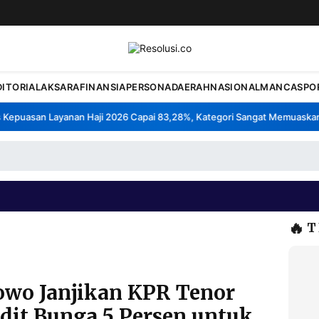
DITORIAL
AKSARA
FINANSIA
PERSONA
DAERAH
NASIONAL
MANCA
SPO
epuasan Layanan Haji 2026 Capai 83,28%, Kategori Sangat Memuaskan.
•
🔥
T
owo Janjikan KPR Tenor
dit Bunga 5 Persen untuk