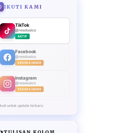
IKUTI KAMI
TikTok
@resolusico
AKTIF
Facebook
@resolusico
SEGERA HADIR
Instagram
@resolusico
SEGERA HADIR
Ikuti untuk update terbaru
️
TULISAN KOLOM