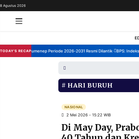
8 Agustus 2026
REDAKSI
TENTANG
RESOLUSI
IKLAN
E
TV
Forum TBM Sumenep Periode 2026-2031 Resmi Dilantik
BPS: Indeks K
TODAY'S RECAP
•
RUBRIKASI
EDITORIAL
AKSARA
FINANSIA
PERSONA
HARI BURUH
DAERAH
NASIONAL
MANCA
SPORT
NASIONAL
2 Mei 2026 - 15:22 WIB
Di May Day, Prab
INFORMASI
40 Tahun dan Kre
PRIVACY
BERITA