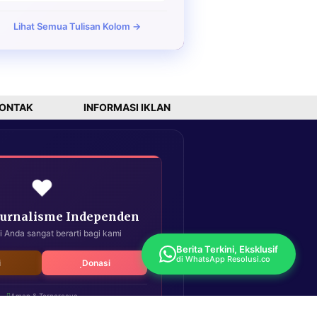
Lihat Semua Tulisan Kolom →
ONTAK
INFORMASI IKLAN
❤️
Jurnalisme Independen
i Anda sangat berarti bagi kami
Berita Terkini, Eksklusif
di WhatsApp Resolusi.co
i
Donasi
Aman & Terpercaya