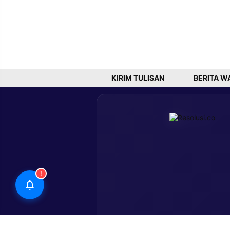
KIRIM TULISAN
BERITA W
!