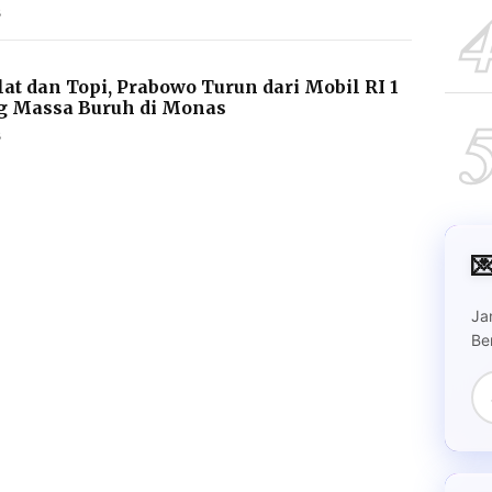
B
lat dan Topi, Prabowo Turun dari Mobil RI 1
g Massa Buruh di Monas
B

Ja
Be