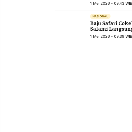
MEDIA
1 Mei 2026 - 09:43 WI
PRAMUDITA
NASIONAL
Baju Safari Coke
Salami Langsun
©
Resolusi.co
1 Mei 2026 - 09:39 WI
-
2026
PT.
RESOLUSI
MEDIA
PRAMUDITA