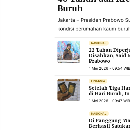
POLICY
WARGA
Buruh
INFORMASI
KIRIM
IKLAN
TULISAN
Jakarta – Presiden Prabowo S
kondisi perumahan kaum buruh
PENGADUAN
TERM
OF
SERVICE
NASIONAL
22 Tahun Diper
Disahkan, Said 
Prabowo
IKUTI
KAMI
1 Mei 2026 - 09:54 WI
FINANSIA
Setelah Tiga Ha
di Hari Buruh, 
1 Mei 2026 - 09:47 WIB
NASIONAL
Di Panggung May
©
Berhasil Satuka
PT.
RESOLUSI