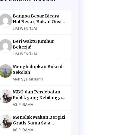
Bangsa Besar Bicara
Hal Besar, Bukan Gosip
Murahan
LIM WEN TJAI
Beri Waktu Jumhur
Bekerja!
LIM WEN TJAI
Menghidupkan Buku di
Sekolah
Moh Syaiful Bahri
MBG dan Perdebatan
Publik yang Kehilangan
Argumen
ASIP IRAMA
Menolak Makan Bergizi
Gratis Sama Saja
Menolak Masa Depan
ASIP IRAMA