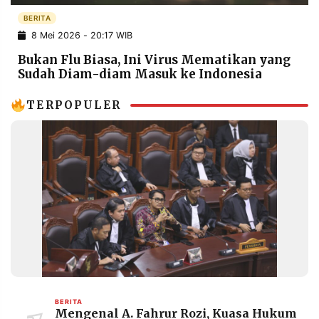
POLICY
WARGA
BERITA
8 Mei 2026 - 20:17 WIB
INFORMASI
KIRIM
IKLAN
TULISAN
Bukan Flu Biasa, Ini Virus Mematikan yang
Sudah Diam-diam Masuk ke Indonesia
PENGADUAN
TERM
OF
SERVICE
TERPOPULER
IKUTI
KAMI
©
BERITA
PT.
Mengenal A. Fahrur Rozi, Kuasa Hukum
RESOLUSI