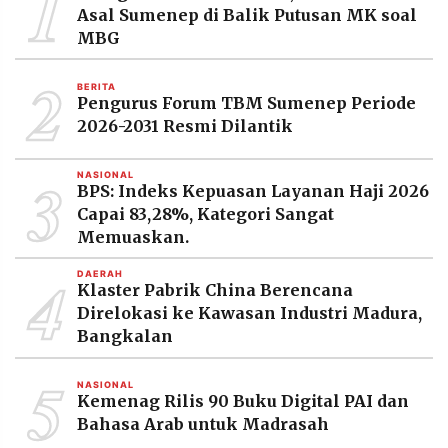
1
MEDIA
Asal Sumenep di Balik Putusan MK soal
PRAMUDITA
MBG
2
BERITA
Pengurus Forum TBM Sumenep Periode
©
Resolusi.co
2026-2031 Resmi Dilantik
-
2026
3
NASIONAL
PT.
BPS: Indeks Kepuasan Layanan Haji 2026
RESOLUSI
Capai 83,28%, Kategori Sangat
MEDIA
PRAMUDITA
Memuaskan.
4
DAERAH
Klaster Pabrik China Berencana
Direlokasi ke Kawasan Industri Madura,
Bangkalan
5
NASIONAL
Kemenag Rilis 90 Buku Digital PAI dan
Bahasa Arab untuk Madrasah