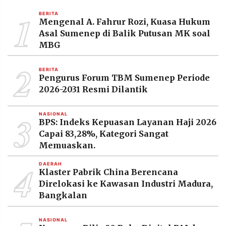
MEDIA
1
PRAMUDITA
BERITA
Mengenal A. Fahrur Rozi, Kuasa Hukum
Asal Sumenep di Balik Putusan MK soal
MBG
©
Resolusi.co
2
-
BERITA
2026
Pengurus Forum TBM Sumenep Periode
2026-2031 Resmi Dilantik
PT.
RESOLUSI
MEDIA
3
PRAMUDITA
NASIONAL
BPS: Indeks Kepuasan Layanan Haji 2026
Capai 83,28%, Kategori Sangat
Memuaskan.
4
DAERAH
Klaster Pabrik China Berencana
Direlokasi ke Kawasan Industri Madura,
Bangkalan
NASIONAL