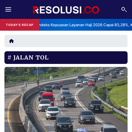
REDAKSI
TENTANG
BPS: Indeks Kepuasan Layanan Haji 2026 Capai 83,28%, Katego
TODAY'S RECAP
•
RESOLUSI
IKLAN
TV
JALAN TOL
RUBRIKASI
EDITORIAL
AKSARA
FINANSIA
PERSONA
DAERAH
NASIONAL
MANCA
SPORT
INFORMASI
PRIVACY
BERITA