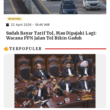
POLICY
WARGA
INFORMASI
KIRIM
IKLAN
TULISAN
NASIONAL
22 April 2026 - 18:46 WIB
PENGADUAN
TERM
OF
Sudah Bayar Tarif Tol, Mau Dipajaki Lagi:
SERVICE
Wacana PPN Jalan Tol Bikin Gaduh
TERPOPULER
IKUTI
KAMI
©
PT.
RESOLUSI