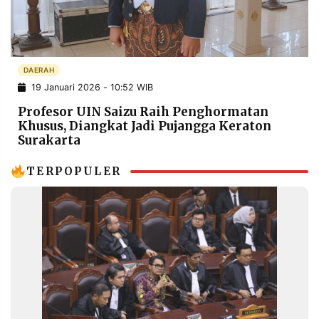
POLICY
WARGA
INFORMASI
KIRIM
IKLAN
TULISAN
DAERAH
PENGADUAN
TERM
OF
19 Januari 2026 - 10:52 WIB
SERVICE
Profesor UIN Saizu Raih Penghormatan
Khusus, Diangkat Jadi Pujangga Keraton
Surakarta
IKUTI
KAMI
TERPOPULER
©
PT.
RESOLUSI