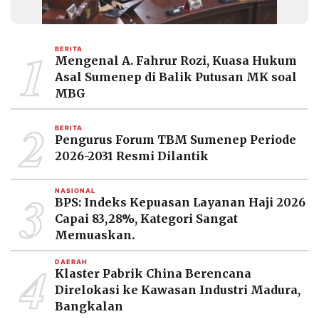
MEDIA
PRAMUDITA
1
BERITA
Mengenal A. Fahrur Rozi, Kuasa Hukum
©
Asal Sumenep di Balik Putusan MK soal
Resolusi.co
MBG
-
2026
2
BERITA
PT.
Pengurus Forum TBM Sumenep Periode
RESOLUSI
MEDIA
2026-2031 Resmi Dilantik
PRAMUDITA
3
NASIONAL
BPS: Indeks Kepuasan Layanan Haji 2026
Capai 83,28%, Kategori Sangat
Memuaskan.
4
DAERAH
Klaster Pabrik China Berencana
Direlokasi ke Kawasan Industri Madura,
Bangkalan