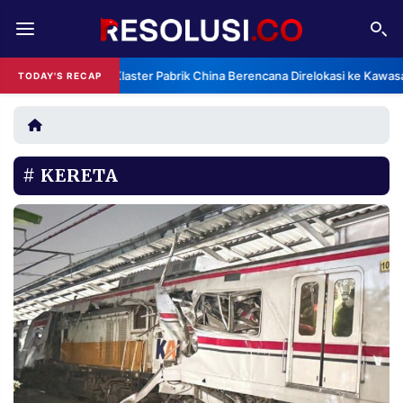
REDAKSI
TENTANG
Klaster Pabrik China Berencana Direlokasi ke Kawas
TODAY'S RECAP
RESOLUSI
IKLAN
TV
KERETA
RUBRIKASI
EDITORIAL
AKSARA
FINANSIA
PERSONA
DAERAH
NASIONAL
MANCA
SPORT
INFORMASI
PRIVACY
BERITA