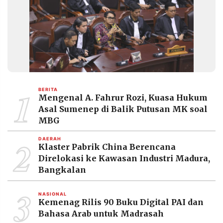
MEDIA
PRAMUDITA
©
Resolusi.co
-
2026
1
BERITA
PT.
Mengenal A. Fahrur Rozi, Kuasa Hukum
RESOLUSI
MEDIA
Asal Sumenep di Balik Putusan MK soal
PRAMUDITA
MBG
2
DAERAH
Klaster Pabrik China Berencana
Direlokasi ke Kawasan Industri Madura,
Bangkalan
3
NASIONAL
Kemenag Rilis 90 Buku Digital PAI dan
Bahasa Arab untuk Madrasah