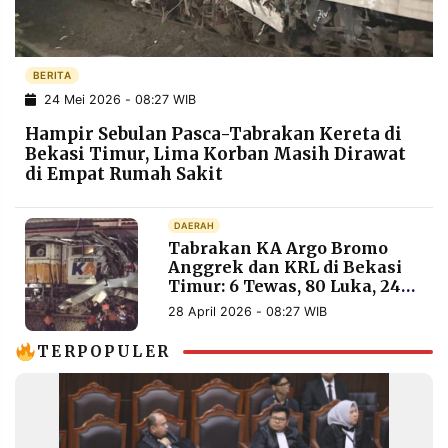
POLICY
WARGA
INFORMASI
KIRIM
IKLAN
TULISAN
BERITA
24 Mei 2026 - 08:27 WIB
PENGADUAN
TERM
OF
Hampir Sebulan Pasca-Tabrakan Kereta di
SERVICE
Bekasi Timur, Lima Korban Masih Dirawat
di Empat Rumah Sakit
IKUTI
DAERAH
KAMI
Tabrakan KA Argo Bromo
Anggrek dan KRL di Bekasi
Timur: 6 Tewas, 80 Luka, 240
Penumpang Selamat
28 April 2026 - 08:27 WIB
TERPOPULER
©
PT.
RESOLUSI