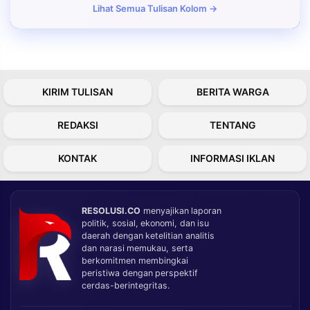
Lihat Semua Tulisan Kolom →
KIRIM TULISAN
BERITA WARGA
REDAKSI
TENTANG
KONTAK
INFORMASI IKLAN
RESOLUSI.CO
menyajikan laporan
politik, sosial, ekonomi, dan isu
daerah dengan ketelitian analitis
dan narasi memukau, serta
berkomitmen membingkai
peristiwa dengan perspektif
cerdas-berintegritas.