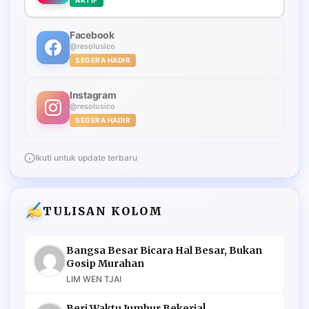
Facebook
@resolusico
SEGERA HADIR
Instagram
@resolusico
SEGERA HADIR
Ikuti untuk update terbaru
TULISAN KOLOM
Bangsa Besar Bicara Hal Besar, Bukan
Gosip Murahan
LIM WEN TJAI
Beri Waktu Jumhur Bekerja!