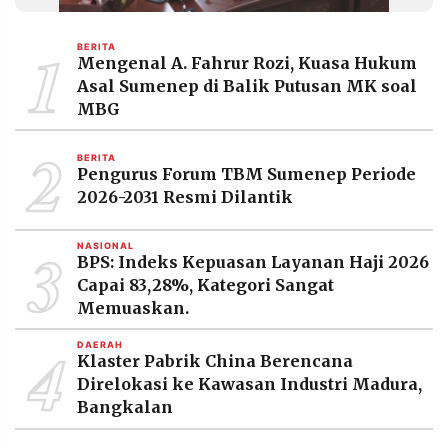
MEDIA
PRAMUDITA
1
BERITA
Mengenal A. Fahrur Rozi, Kuasa Hukum
Asal Sumenep di Balik Putusan MK soal
©
MBG
Resolusi.co
-
2
2026
BERITA
Pengurus Forum TBM Sumenep Periode
PT.
2026-2031 Resmi Dilantik
RESOLUSI
MEDIA
PRAMUDITA
3
NASIONAL
BPS: Indeks Kepuasan Layanan Haji 2026
Capai 83,28%, Kategori Sangat
Memuaskan.
4
DAERAH
Klaster Pabrik China Berencana
Direlokasi ke Kawasan Industri Madura,
Bangkalan