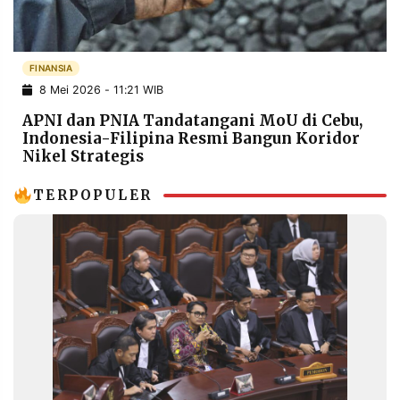
POLICY
WARGA
INFORMASI
KIRIM
IKLAN
TULISAN
FINANSIA
8 Mei 2026 - 11:21 WIB
PENGADUAN
TERM
OF
APNI dan PNIA Tandatangani MoU di Cebu,
SERVICE
Indonesia-Filipina Resmi Bangun Koridor
Nikel Strategis
TERPOPULER
IKUTI
KAMI
©
PT.
RESOLUSI