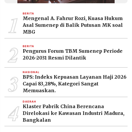
MEDIA
PRAMUDITA
1
BERITA
Mengenal A. Fahrur Rozi, Kuasa Hukum
Asal Sumenep di Balik Putusan MK soal
©
MBG
Resolusi.co
-
2
2026
BERITA
Pengurus Forum TBM Sumenep Periode
PT.
2026-2031 Resmi Dilantik
RESOLUSI
MEDIA
PRAMUDITA
3
NASIONAL
BPS: Indeks Kepuasan Layanan Haji 2026
Capai 83,28%, Kategori Sangat
Memuaskan.
4
DAERAH
Klaster Pabrik China Berencana
Direlokasi ke Kawasan Industri Madura,
Bangkalan