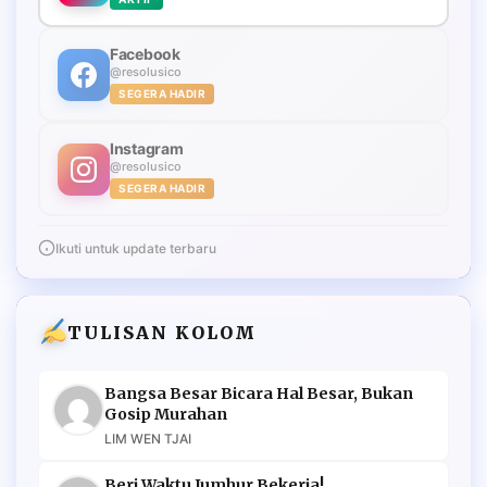
Facebook
@resolusico
SEGERA HADIR
Instagram
@resolusico
SEGERA HADIR
Ikuti untuk update terbaru
TULISAN KOLOM
Bangsa Besar Bicara Hal Besar, Bukan
Gosip Murahan
LIM WEN TJAI
Beri Waktu Jumhur Bekerja!