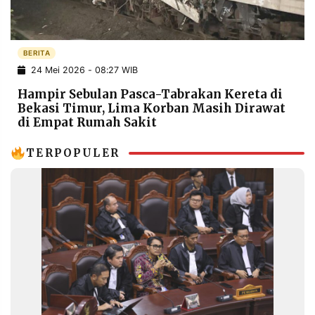
POLICY
WARGA
INFORMASI
KIRIM
IKLAN
TULISAN
BERITA
24 Mei 2026 - 08:27 WIB
PENGADUAN
TERM
OF
Hampir Sebulan Pasca-Tabrakan Kereta di
SERVICE
Bekasi Timur, Lima Korban Masih Dirawat
di Empat Rumah Sakit
TERPOPULER
IKUTI
KAMI
©
PT.
RESOLUSI