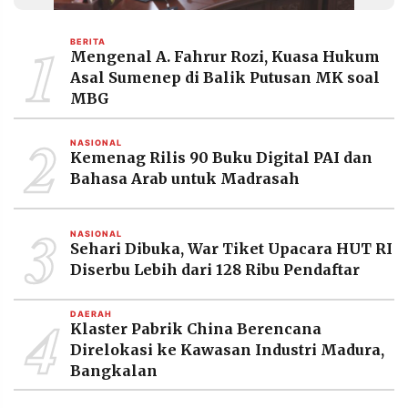
MEDIA
PRAMUDITA
1
BERITA
Mengenal A. Fahrur Rozi, Kuasa Hukum
Asal Sumenep di Balik Putusan MK soal
©
MBG
Resolusi.co
-
2
2026
NASIONAL
Kemenag Rilis 90 Buku Digital PAI dan
PT.
Bahasa Arab untuk Madrasah
RESOLUSI
MEDIA
PRAMUDITA
3
NASIONAL
Sehari Dibuka, War Tiket Upacara HUT RI
Diserbu Lebih dari 128 Ribu Pendaftar
4
DAERAH
Klaster Pabrik China Berencana
Direlokasi ke Kawasan Industri Madura,
Bangkalan