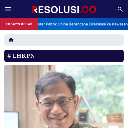
REDAKSI
TENTANG
Klaster Pabrik China Berencana Direlokasi ke Kawasan
TODAY'S RECAP
RESOLUSI
IKLAN
TV
LHKPN
RUBRIKASI
EDITORIAL
AKSARA
FINANSIA
PERSONA
DAERAH
NASIONAL
MANCA
SPORT
INFORMASI
PRIVACY
BERITA