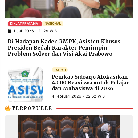
POLICY
WARGA
INFORMASI
KIRIM
IKLAN
TULISAN
DIKLAT PRATAMA I
NASIONAL
1 Juli 2026 - 21:29 WIB
PENGADUAN
TERM
OF
Di Hadapan Kader GMPK, Asisten Khusus
SERVICE
Presiden Bedah Karakter Pemimpin
Problem Solver dan Visi Aksi Prabowo
IKUTI
DAERAH
KAMI
Pemkab Sidoarjo Alokasikan
4.000 Beasiswa untuk Pelajar
dan Mahasiswa di 2026
4 Februari 2026 - 22:52 WIB
TERPOPULER
©
PT.
RESOLUSI