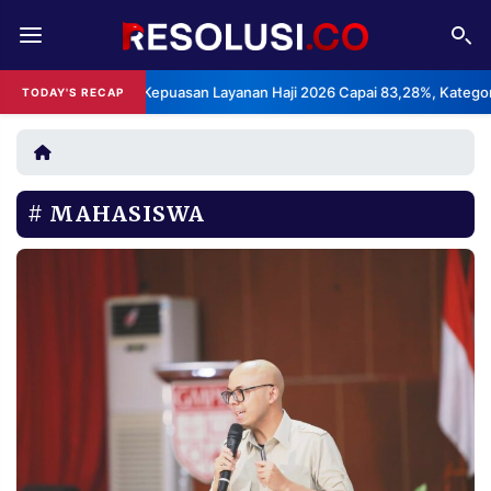
REDAKSI
TENTANG
BPS: Indeks Kepuasan Layanan Haji 2026 Capai 83,28%, Kategori Sang
TODAY'S RECAP
RESOLUSI
IKLAN
TV
MAHASISWA
RUBRIKASI
EDITORIAL
AKSARA
FINANSIA
PERSONA
DAERAH
NASIONAL
MANCA
SPORT
INFORMASI
PRIVACY
BERITA