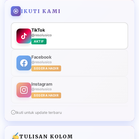
IKUTI KAMI
TikTok
@resolusico
AKTIF
Facebook
@resolusico
SEGERA HADIR
Instagram
@resolusico
SEGERA HADIR
Ikuti untuk update terbaru
TULISAN KOLOM