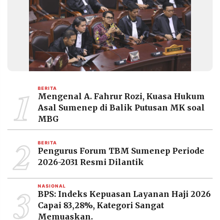
MEDIA
PRAMUDITA
©
Resolusi.co
-
2026
1
BERITA
PT.
Mengenal A. Fahrur Rozi, Kuasa Hukum
RESOLUSI
MEDIA
Asal Sumenep di Balik Putusan MK soal
PRAMUDITA
MBG
2
BERITA
Pengurus Forum TBM Sumenep Periode
2026-2031 Resmi Dilantik
3
NASIONAL
BPS: Indeks Kepuasan Layanan Haji 2026
Capai 83,28%, Kategori Sangat
Memuaskan.