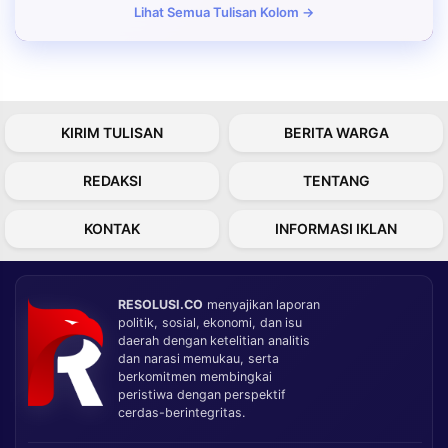
Lihat Semua Tulisan Kolom →
KIRIM TULISAN
BERITA WARGA
REDAKSI
TENTANG
KONTAK
INFORMASI IKLAN
RESOLUSI.CO
menyajikan laporan
politik, sosial, ekonomi, dan isu
daerah dengan ketelitian analitis
dan narasi memukau, serta
berkomitmen membingkai
peristiwa dengan perspektif
cerdas-berintegritas.