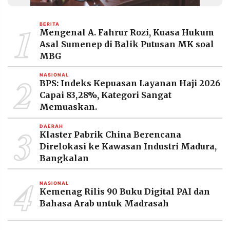
MEDIA
PRAMUDITA
1
BERITA
Mengenal A. Fahrur Rozi, Kuasa Hukum
Asal Sumenep di Balik Putusan MK soal
©
MBG
Resolusi.co
-
2
2026
NASIONAL
BPS: Indeks Kepuasan Layanan Haji 2026
Capai 83,28%, Kategori Sangat
PT.
RESOLUSI
Memuaskan.
MEDIA
PRAMUDITA
3
DAERAH
Klaster Pabrik China Berencana
Direlokasi ke Kawasan Industri Madura,
Bangkalan
4
NASIONAL
Kemenag Rilis 90 Buku Digital PAI dan
Bahasa Arab untuk Madrasah