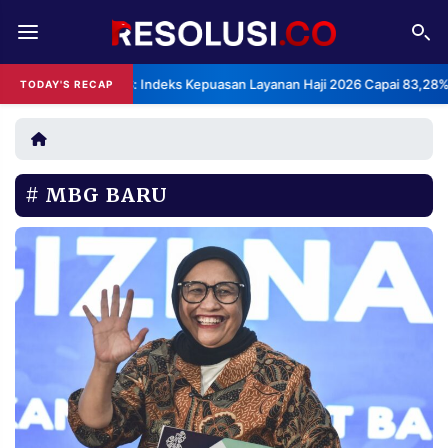
REDAKSI
TENTANG
BPS: Indeks Kepuasan Layanan Haji 2026 Capai 83,28%
TODAY'S RECAP
RESOLUSI
IKLAN
TV
MBG BARU
RUBRIKASI
EDITORIAL
AKSARA
FINANSIA
PERSONA
DAERAH
NASIONAL
MANCA
SPORT
INFORMASI
PRIVACY
BERITA