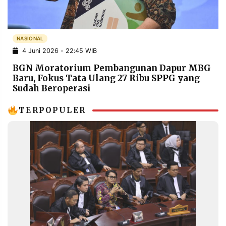
POLICY
WARGA
INFORMASI
KIRIM
IKLAN
TULISAN
NASIONAL
4 Juni 2026 - 22:45 WIB
PENGADUAN
TERM
OF
BGN Moratorium Pembangunan Dapur MBG
SERVICE
Baru, Fokus Tata Ulang 27 Ribu SPPG yang
Sudah Beroperasi
TERPOPULER
IKUTI
KAMI
©
PT.
RESOLUSI