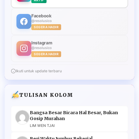
Facebook
@resolusico
SEGERA HADIR
Instagram
@resolusico
SEGERA HADIR
Ikuti untuk update terbaru
TULISAN KOLOM
Bangsa Besar Bicara Hal Besar, Bukan
Gosip Murahan
LIM WEN TJAI
Beri Waktu Jumhur Bekerja!