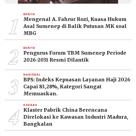
MEDIA
PRAMUDITA
1
BERITA
Mengenal A. Fahrur Rozi, Kuasa Hukum
Asal Sumenep di Balik Putusan MK soal
©
MBG
Resolusi.co
-
2
2026
BERITA
Pengurus Forum TBM Sumenep Periode
PT.
2026-2031 Resmi Dilantik
RESOLUSI
MEDIA
PRAMUDITA
3
NASIONAL
BPS: Indeks Kepuasan Layanan Haji 2026
Capai 83,28%, Kategori Sangat
Memuaskan.
4
DAERAH
Klaster Pabrik China Berencana
Direlokasi ke Kawasan Industri Madura,
Bangkalan