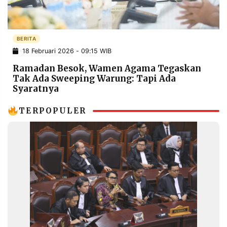
POLICY
WARGA
INFORMASI
KIRIM
IKLAN
TULISAN
BERITA
18 Februari 2026 - 09:15 WIB
PENGADUAN
TERM
OF
Ramadan Besok, Wamen Agama Tegaskan
SERVICE
Tak Ada Sweeping Warung: Tapi Ada
Syaratnya
TERPOPULER
IKUTI
KAMI
©
PT.
RESOLUSI