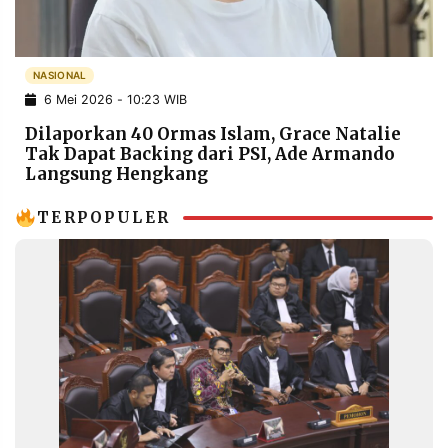
POLICY
WARGA
INFORMASI
KIRIM
IKLAN
TULISAN
NASIONAL
6 Mei 2026 - 10:23 WIB
PENGADUAN
TERM
OF
Dilaporkan 40 Ormas Islam, Grace Natalie
SERVICE
Tak Dapat Backing dari PSI, Ade Armando
Langsung Hengkang
TERPOPULER
IKUTI
KAMI
©
PT.
RESOLUSI