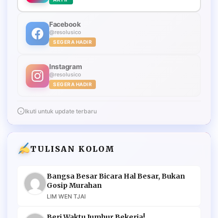
Facebook
@resolusico
SEGERA HADIR
Instagram
@resolusico
SEGERA HADIR
Ikuti untuk update terbaru
TULISAN KOLOM
Bangsa Besar Bicara Hal Besar, Bukan
Gosip Murahan
LIM WEN TJAI
Beri Waktu Jumhur Bekerja!