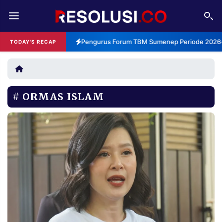
REDAKSI
TENTANG
Pengurus Forum TBM Sumenep Periode 2026-2
TODAY'S RECAP
RESOLUSI
IKLAN
TV
ORMAS ISLAM
RUBRIKASI
EDITORIAL
AKSARA
FINANSIA
PERSONA
DAERAH
NASIONAL
MANCA
SPORT
INFORMASI
PRIVACY
BERITA