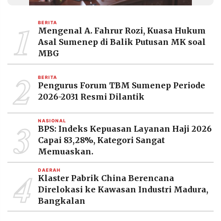
MEDIA
PRAMUDITA
1
BERITA
Mengenal A. Fahrur Rozi, Kuasa Hukum
Asal Sumenep di Balik Putusan MK soal
©
MBG
Resolusi.co
-
2
2026
BERITA
Pengurus Forum TBM Sumenep Periode
PT.
2026-2031 Resmi Dilantik
RESOLUSI
MEDIA
PRAMUDITA
3
NASIONAL
BPS: Indeks Kepuasan Layanan Haji 2026
Capai 83,28%, Kategori Sangat
Memuaskan.
4
DAERAH
Klaster Pabrik China Berencana
Direlokasi ke Kawasan Industri Madura,
Bangkalan