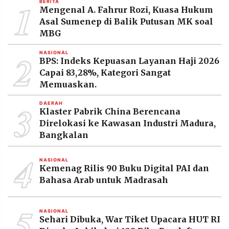
1
BERITA
MEDIA
Mengenal A. Fahrur Rozi, Kuasa Hukum
PRAMUDITA
Asal Sumenep di Balik Putusan MK soal
MBG
2
NASIONAL
©
BPS: Indeks Kepuasan Layanan Haji 2026
Resolusi.co
-
Capai 83,28%, Kategori Sangat
2026
Memuaskan.
PT.
3
RESOLUSI
DAERAH
MEDIA
Klaster Pabrik China Berencana
PRAMUDITA
Direlokasi ke Kawasan Industri Madura,
Bangkalan
4
NASIONAL
Kemenag Rilis 90 Buku Digital PAI dan
Bahasa Arab untuk Madrasah
5
NASIONAL
Sehari Dibuka, War Tiket Upacara HUT RI