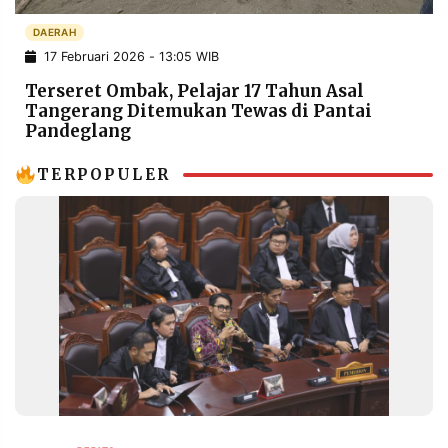
POLICY
WARGA
DAERAH
INFORMASI
KIRIM
17 Februari 2026 - 13:05 WIB
IKLAN
TULISAN
Terseret Ombak, Pelajar 17 Tahun Asal
PENGADUAN
TERM
Tangerang Ditemukan Tewas di Pantai
OF
Pandeglang
SERVICE
TERPOPULER
IKUTI
KAMI
©
PT.
RESOLUSI