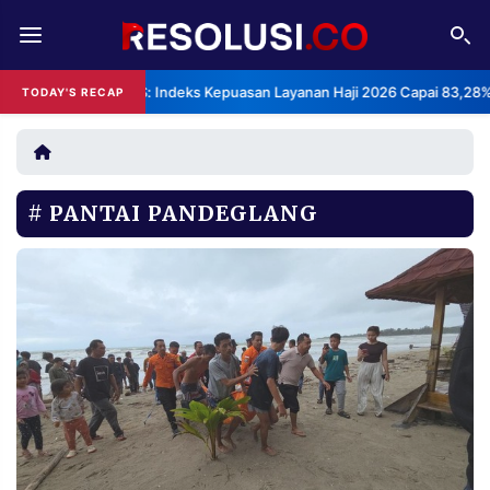
REDAKSI
TENTANG
BPS: Indeks Kepuasan Layanan Haji 2026 Capai 83,28%
TODAY'S RECAP
RESOLUSI
IKLAN
TV
PANTAI PANDEGLANG
RUBRIKASI
EDITORIAL
AKSARA
FINANSIA
PERSONA
DAERAH
NASIONAL
MANCA
SPORT
INFORMASI
PRIVACY
BERITA