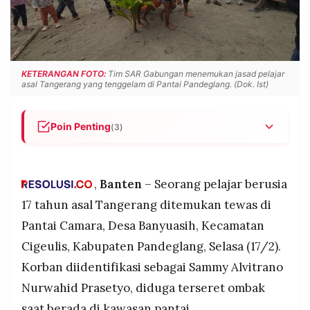
POLICY
WARGA
INFORMASI
KIRIM
IKLAN
TULISAN
PENGADUAN
TERM
KETERANGAN FOTO:
Tim SAR Gabungan menemukan jasad pelajar
OF
asal Tangerang yang tenggelam di Pantai Pandeglang. (Dok. Ist)
SERVICE
Poin Penting
(3)
Sammy Alvitrano Nurwahid Prasetyo (17), pelajar
IKUTI
KAMI
asal Tangerang, ditemukan tewas di Pantai
Camara, Cigeulis, Pandeglang setelah hilang
,
Banten
– Seorang pelajar berusia
terseret ombak selama dua hari
17 tahun asal Tangerang ditemukan tewas di
Tim SAR gabungan menemukan jasad korban
Pantai Camara, Desa Banyuasih, Kecamatan
sekitar pukul 09.30 WIB pada Selasa (17/2),
Cigeulis, Kabupaten Pandeglang, Selasa (17/2).
sekitar 50 meter dari lokasi korban terakhir
terlihat
Korban diidentifikasi sebagai Sammy Alvitrano
Jasad dievakuasi ke Puskesmas Sumur sebelum
Nurwahid Prasetyo, diduga terseret ombak
©
diserahkan ke pihak keluarga, dan operasi
PT.
saat berada di kawasan pantai.
RESOLUSI