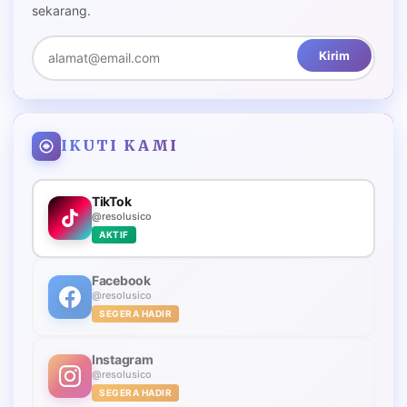
sekarang.
Kirim
IKUTI KAMI
TikTok
@resolusico
AKTIF
Facebook
@resolusico
SEGERA HADIR
Instagram
@resolusico
SEGERA HADIR