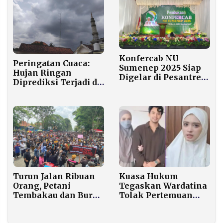
Dinkes Pamekasan
Pamekasan
Konfercab NU
Peringatan Cuaca:
Sumenep 2025 Siap
Hujan Ringan
Digelar di Pesantren
Diprediksi Terjadi di
Annuqayah, Bahas
Sampang Hari Ini
Arah Organisasi
Turun Jalan Ribuan
Kuasa Hukum
Orang, Petani
Tegaskan Wardatina
Tembakau dan Buruh
Tolak Pertemuan
Rokok Minta LSM
Empat Mata, Pilih
Bodong Ditindak
Fokus ke Proses