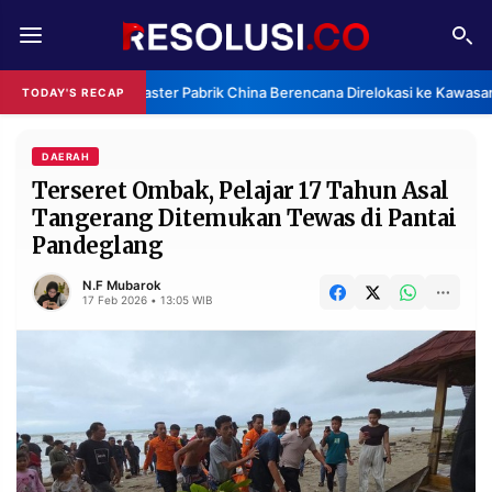
REDAKSI
TENTANG
Klaster Pabrik China Berencana Direlokasi ke Kawasan
TODAY'S RECAP
RESOLUSI
IKLAN
TV
DAERAH
Terseret Ombak, Pelajar 17 Tahun Asal
Tangerang Ditemukan Tewas di Pantai
RUBRIKASI
Pandeglang
EDITORIAL
AKSARA
N.F Mubarok
FINANSIA
PERSONA
17 Feb 2026 • 13:05 WIB
DAERAH
NASIONAL
MANCA
SPORT
INFORMASI
PRIVACY
BERITA