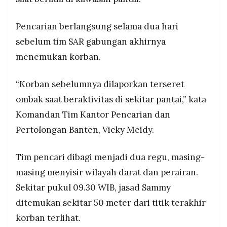
pencarian resmi ditutup setelah penemuan
MEDIA
PRAMUDITA
Pencarian berlangsung selama dua hari
sebelum tim SAR gabungan akhirnya
©
menemukan korban.
Resolusi.co
-
2026
“Korban sebelumnya dilaporkan terseret
PT.
ombak saat beraktivitas di sekitar pantai,” kata
RESOLUSI
MEDIA
Komandan Tim Kantor Pencarian dan
PRAMUDITA
Pertolongan Banten, Vicky Meidy.
Tim pencari dibagi menjadi dua regu, masing-
masing menyisir wilayah darat dan perairan.
Sekitar pukul 09.30 WIB, jasad Sammy
ditemukan sekitar 50 meter dari titik terakhir
korban terlihat.