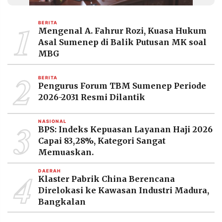
MEDIA
PRAMUDITA
1
BERITA
Mengenal A. Fahrur Rozi, Kuasa Hukum
Asal Sumenep di Balik Putusan MK soal
©
MBG
Resolusi.co
-
2
2026
BERITA
Pengurus Forum TBM Sumenep Periode
PT.
2026-2031 Resmi Dilantik
RESOLUSI
MEDIA
PRAMUDITA
3
NASIONAL
BPS: Indeks Kepuasan Layanan Haji 2026
Capai 83,28%, Kategori Sangat
Memuaskan.
4
DAERAH
Klaster Pabrik China Berencana
Direlokasi ke Kawasan Industri Madura,
Bangkalan