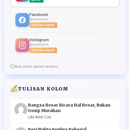
Facebook
@resolusico
SEGERA HADIR
Instagram
@resolusico
SEGERA HADIR
Ikuti untuk update terbaru
TULISAN KOLOM
Bangsa Besar Bicara Hal Besar, Bukan
Gosip Murahan
LIM WEN TJAI
Beri Waktu Jumhur Bekerja!