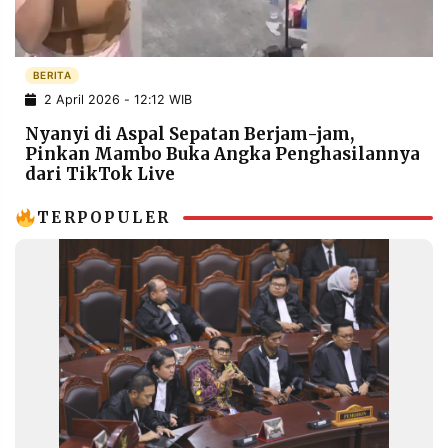
POLICY
WARGA
INFORMASI
KIRIM
IKLAN
TULISAN
BERITA
2 April 2026 - 12:12 WIB
PENGADUAN
TERM
OF
Nyanyi di Aspal Sepatan Berjam-jam,
SERVICE
Pinkan Mambo Buka Angka Penghasilannya
dari TikTok Live
TERPOPULER
IKUTI
KAMI
©
PT.
RESOLUSI