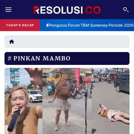
REDAKSI
TENTANG
Pengurus Forum TBM Sumenep Periode 2026-2
TODAY'S RECAP
RESOLUSI
IKLAN
TV
PINKAN MAMBO
RUBRIKASI
EDITORIAL
AKSARA
FINANSIA
PERSONA
DAERAH
NASIONAL
MANCA
SPORT
INFORMASI
PRIVACY
BERITA