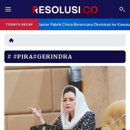
REDAKSI
TENTANG
Klaster Pabrik China Berencana Direlokasi ke Kawas
TODAY'S RECAP
RESOLUSI
IKLAN
TV
#PIRA#GERINDRA
RUBRIKASI
EDITORIAL
AKSARA
FINANSIA
PERSONA
DAERAH
NASIONAL
MANCA
SPORT
INFORMASI
PRIVACY
BERITA