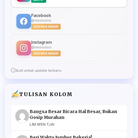
Facebook
@resolusico
SEGERA HADIR
Instagram
@resolusico
SEGERA HADIR
Ikuti untuk update terbaru
TULISAN KOLOM
Bangsa Besar Bicara Hal Besar, Bukan
Gosip Murahan
LIM WEN TJAI
Beri Waktu Jumhur Bekerja!