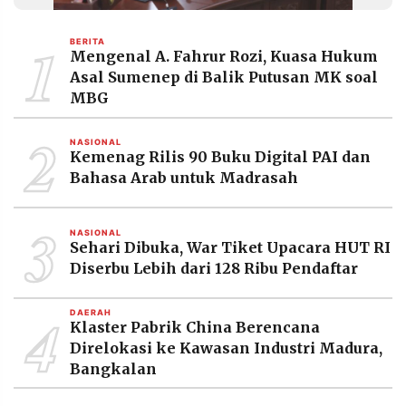
MEDIA
PRAMUDITA
1
BERITA
Mengenal A. Fahrur Rozi, Kuasa Hukum
Asal Sumenep di Balik Putusan MK soal
©
MBG
Resolusi.co
-
2
2026
NASIONAL
Kemenag Rilis 90 Buku Digital PAI dan
PT.
Bahasa Arab untuk Madrasah
RESOLUSI
MEDIA
PRAMUDITA
3
NASIONAL
Sehari Dibuka, War Tiket Upacara HUT RI
Diserbu Lebih dari 128 Ribu Pendaftar
4
DAERAH
Klaster Pabrik China Berencana
Direlokasi ke Kawasan Industri Madura,
Bangkalan