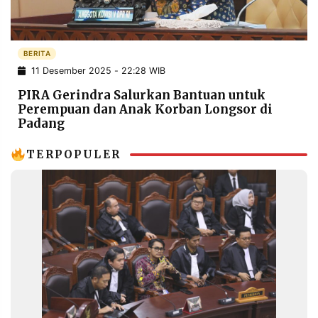
POLICY
WARGA
INFORMASI
KIRIM
IKLAN
TULISAN
BERITA
11 Desember 2025 - 22:28 WIB
PENGADUAN
TERM
OF
PIRA Gerindra Salurkan Bantuan untuk
SERVICE
Perempuan dan Anak Korban Longsor di
Padang
TERPOPULER
IKUTI
KAMI
©
PT.
RESOLUSI