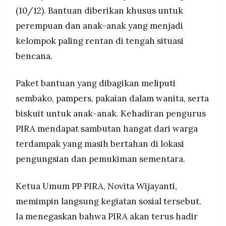
mengapresiasi para relawan yang bekerja di
MEDIA
(10/12). Bantuan diberikan khusus untuk
PRAMUDITA
lapangan.
perempuan dan anak-anak yang menjadi
kelompok paling rentan di tengah situasi
©
bencana.
Resolusi.co
-
2026
Paket bantuan yang dibagikan meliputi
PT.
sembako, pampers, pakaian dalam wanita, serta
RESOLUSI
MEDIA
biskuit untuk anak-anak. Kehadiran pengurus
PRAMUDITA
PIRA mendapat sambutan hangat dari warga
terdampak yang masih bertahan di lokasi
pengungsian dan pemukiman sementara.
Ketua Umum PP PIRA, Novita Wijayanti,
memimpin langsung kegiatan sosial tersebut.
Ia menegaskan bahwa PIRA akan terus hadir