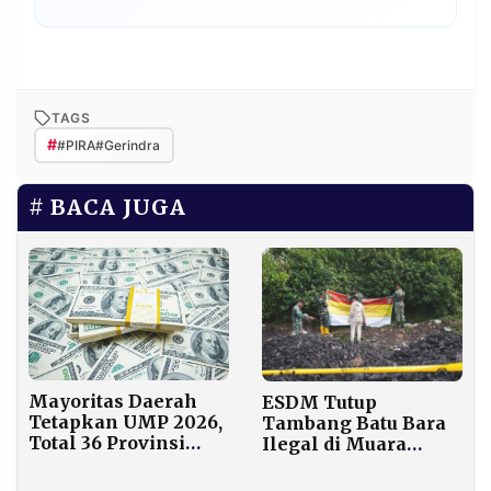
TAGS
#
#PIRA#Gerindra
BACA JUGA
Mayoritas Daerah
ESDM Tutup
Tetapkan UMP 2026,
Tambang Batu Bara
Total 36 Provinsi
Ilegal di Muara
Sudah Umumkan
Enim, 1.430 Ton
Besaran Upah
Barang Bukti