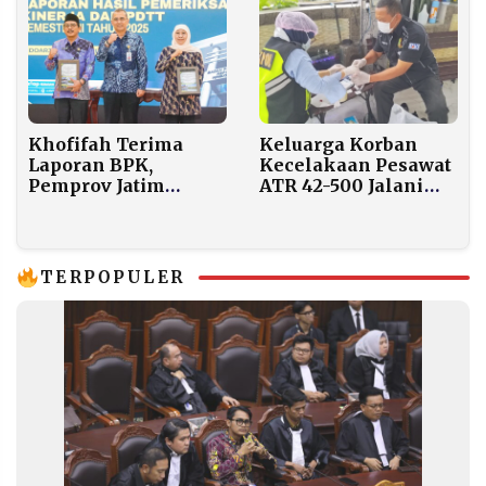
Penipuan Atas Nama
Lesti Kejora
Khofifah Terima
Keluarga Korban
Laporan BPK,
Kecelakaan Pesawat
Pemprov Jatim
ATR 42-500 Jalani
Komitmen Perbaiki
Tes DNA di Posko
Ketahanan Pangan
Ante Mortem
dan Pendidikan
TERPOPULER