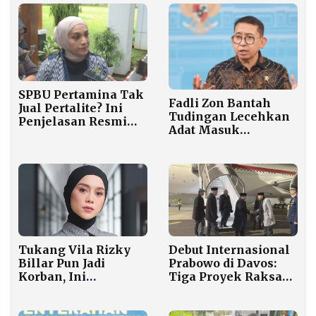
Diamankan
SPBU Pertamina Tak
Fadli Zon Bantah
Jual Pertalite? Ini
Tudingan Lecehkan
Penjelasan Resmi
Adat Masuk
Kementerian ESDM
Sanggabuwana
dan Pertamina
Tukang Vila Rizky
Debut Internasional
Billar Pun Jadi
Prabowo di Davos:
Korban, Ini
Tiga Proyek Raksasa
Peringatan Keras
Danantara Siap
Sang Suami soal
Dipasarkan ke Dunia