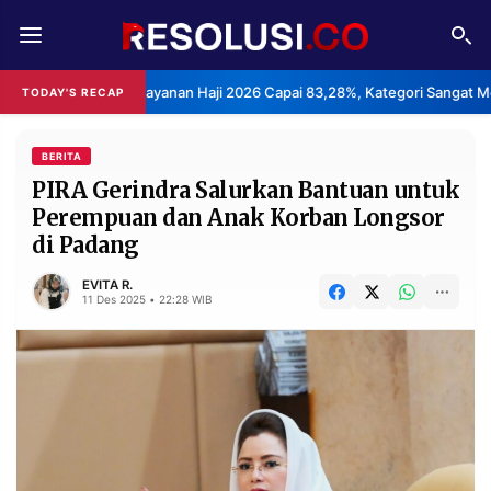
REDAKSI
TENTANG
puasan Layanan Haji 2026 Capai 83,28%, Kategori Sangat Memuaskan.
TODAY'S RECAP
RESOLUSI
IKLAN
TV
BERITA
PIRA Gerindra Salurkan Bantuan untuk
Perempuan dan Anak Korban Longsor
RUBRIKASI
di Padang
EDITORIAL
AKSARA
EVITA R.
FINANSIA
PERSONA
11 Des 2025 • 22:28 WIB
DAERAH
NASIONAL
MANCA
SPORT
INFORMASI
PRIVACY
BERITA