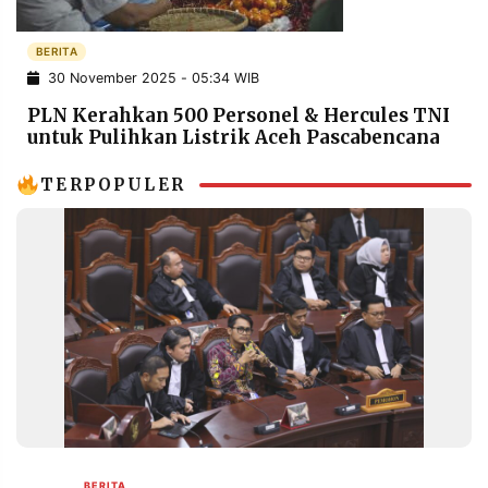
POLICY
WARGA
BERITA
INFORMASI
KIRIM
IKLAN
TULISAN
30 November 2025 - 05:34 WIB
PLN Kerahkan 500 Personel & Hercules TNI
PENGADUAN
TERM
OF
untuk Pulihkan Listrik Aceh Pascabencana
SERVICE
TERPOPULER
IKUTI
KAMI
©
PT.
RESOLUSI
BERITA