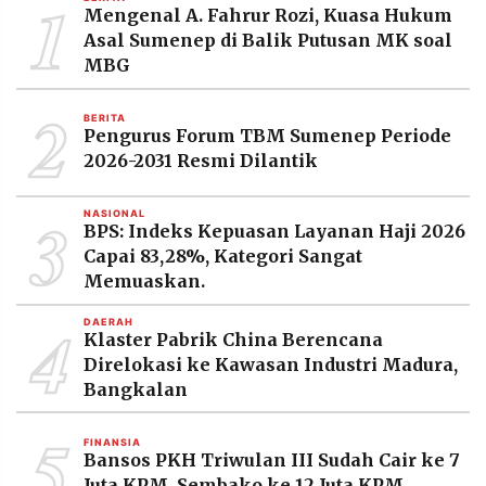
1
MEDIA
Mengenal A. Fahrur Rozi, Kuasa Hukum
PRAMUDITA
Asal Sumenep di Balik Putusan MK soal
MBG
2
©
BERITA
Resolusi.co
Pengurus Forum TBM Sumenep Periode
-
2026
2026-2031 Resmi Dilantik
PT.
3
NASIONAL
RESOLUSI
BPS: Indeks Kepuasan Layanan Haji 2026
MEDIA
PRAMUDITA
Capai 83,28%, Kategori Sangat
Memuaskan.
4
DAERAH
Klaster Pabrik China Berencana
Direlokasi ke Kawasan Industri Madura,
Bangkalan
5
FINANSIA
Bansos PKH Triwulan III Sudah Cair ke 7
Juta KPM, Sembako ke 12 Juta KPM