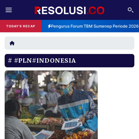
REDAKSI
TENTANG
Pengurus Forum TBM Sumenep Periode 2026-2
TODAY'S RECAP
RESOLUSI
IKLAN
TV
#PLN#INDONESIA
RUBRIKASI
EDITORIAL
AKSARA
FINANSIA
PERSONA
DAERAH
NASIONAL
MANCA
SPORT
INFORMASI
PRIVACY
BERITA