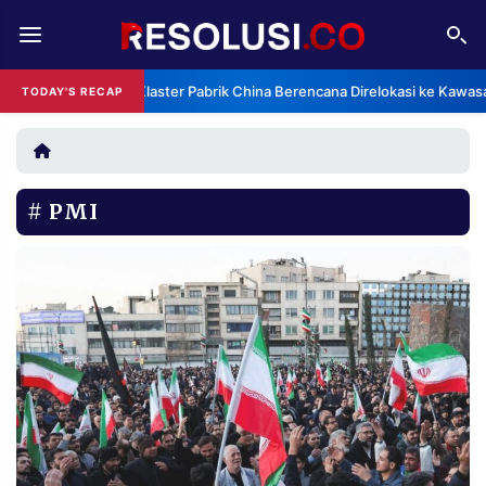
REDAKSI
TENTANG
Klaster Pabrik China Berencana Direlokasi ke Kawas
TODAY'S RECAP
RESOLUSI
IKLAN
TV
PMI
RUBRIKASI
EDITORIAL
AKSARA
FINANSIA
PERSONA
DAERAH
NASIONAL
MANCA
SPORT
INFORMASI
PRIVACY
BERITA