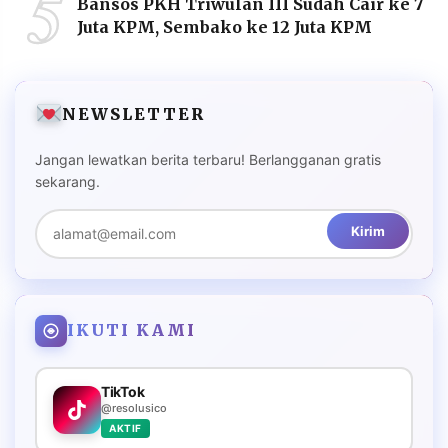
5
Bansos PKH Triwulan III Sudah Cair ke 7
Juta KPM, Sembako ke 12 Juta KPM
NEWSLETTER
Jangan lewatkan berita terbaru! Berlangganan gratis
sekarang.
Kirim
IKUTI KAMI
TikTok
@resolusico
AKTIF