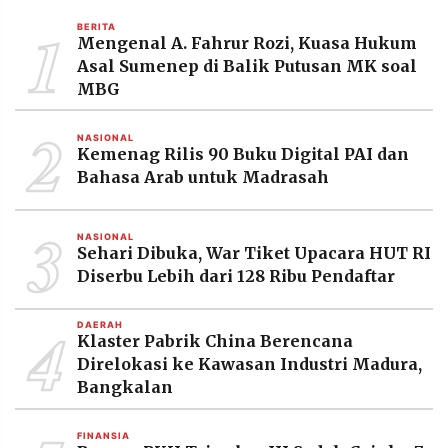
MEDIA
1
PRAMUDITA
BERITA
Mengenal A. Fahrur Rozi, Kuasa Hukum
Asal Sumenep di Balik Putusan MK soal
MBG
©
Resolusi.co
2
-
NASIONAL
2026
Kemenag Rilis 90 Buku Digital PAI dan
Bahasa Arab untuk Madrasah
PT.
RESOLUSI
MEDIA
3
PRAMUDITA
NASIONAL
Sehari Dibuka, War Tiket Upacara HUT RI
Diserbu Lebih dari 128 Ribu Pendaftar
4
DAERAH
Klaster Pabrik China Berencana
Direlokasi ke Kawasan Industri Madura,
Bangkalan
FINANSIA