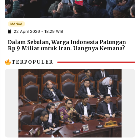
POLICY
WARGA
INFORMASI
KIRIM
IKLAN
TULISAN
MANCA
22 April 2026 - 18:29 WIB
PENGADUAN
TERM
OF
Dalam Sebulan, Warga Indonesia Patungan
SERVICE
Rp 9 Miliar untuk Iran. Uangnya Kemana?
TERPOPULER
IKUTI
KAMI
©
PT.
RESOLUSI