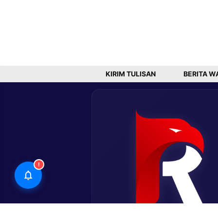
KIRIM TULISAN
BERITA W
!