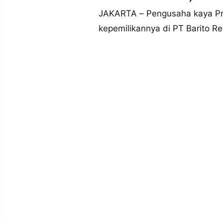
MEDIA
PRAMUDITA
JAKARTA – Pengusaha kaya Pr
kepemilikannya di PT Barito 
©
Resolusi.co
-
2026
PT.
RESOLUSI
MEDIA
PRAMUDITA