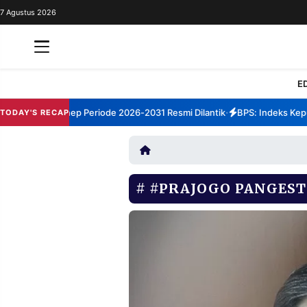
7 Agustus 2026
REDAKSI
TENTANG
RESOLUSI
IKLAN
E
TV
 TBM Sumenep Periode 2026-2031 Resmi Dilantik
BPS: Indeks Kepuas
TODAY'S RECAP
•
RUBRIKASI
EDITORIAL
AKSARA
FINANSIA
PERSONA
#PRAJOGO PANGES
DAERAH
NASIONAL
MANCA
SPORT
INFORMASI
PRIVACY
BERITA