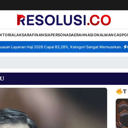
DITORIAL
AKSARA
FINANSIA
PERSONA
DAERAH
NASIONAL
MANCA
SPO
an Layanan Haji 2026 Capai 83,28%, Kategori Sangat Memuaskan.
Kla
•
TU
T