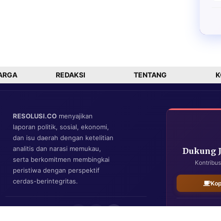
ARGA
REDAKSI
TENTANG
K
RESOLUSI.CO
menyajikan
laporan politik, sosial, ekonomi,
dan isu daerah dengan ketelitian
analitis dan narasi memukau,
Dukung 
serta berkomitmen membingkai
Kontribus
peristiwa dengan perspektif
cerdas-berintegritas.
Kop
IKUTI KAMI