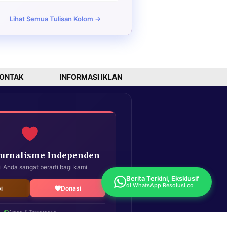
Lihat Semua Tulisan Kolom →
ONTAK
INFORMASI IKLAN
Jurnalisme Independen
i Anda sangat berarti bagi kami
Berita Terkini, Eksklusif
di WhatsApp Resolusi.co
i
Donasi
Aman & Terpercaya