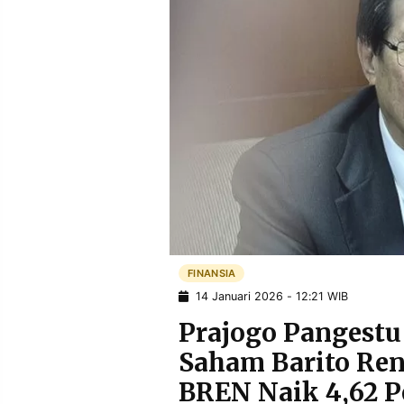
POLICY
WARGA
INFORMASI
KIRIM
IKLAN
TULISAN
PENGADUAN
TERM
OF
SERVICE
IKUTI
KAMI
FINANSIA
14 Januari 2026 - 12:21 WIB
Prajogo Pangest
Saham Barito Ren
©
BREN Naik 4,62 P
PT.
RESOLUSI