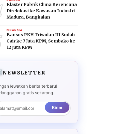
4
Klaster Pabrik China Berencana
Direlokasi ke Kawasan Industri
Madura, Bangkalan
5
FINANSIA
Bansos PKH Triwulan III Sudah
Cair ke 7 Juta KPM, Sembako ke
12 Juta KPM
NEWSLETTER
ngan lewatkan berita terbaru!
rlangganan gratis sekarang.
Kirim