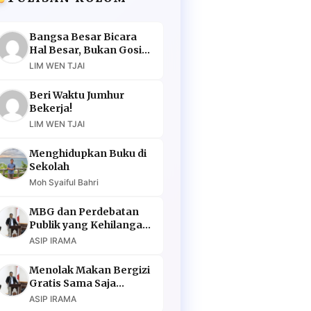
Bangsa Besar Bicara
Hal Besar, Bukan Gosip
Murahan
LIM WEN TJAI
Beri Waktu Jumhur
Bekerja!
LIM WEN TJAI
Menghidupkan Buku di
Sekolah
Moh Syaiful Bahri
MBG dan Perdebatan
Publik yang Kehilangan
Argumen
ASIP IRAMA
Menolak Makan Bergizi
Gratis Sama Saja
Menolak Masa Depan
ASIP IRAMA