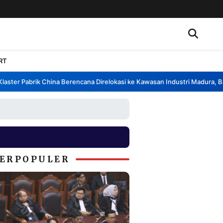
RT
ster Pabrik China Berencana Direlokasi ke Kawasan Industri Madura, Ban
ERPOPULER