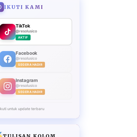
IKUTI KAMI
TikTok
@resolusico
AKTIF
Facebook
@resolusico
SEGERA HADIR
Instagram
@resolusico
SEGERA HADIR
Ikuti untuk update terbaru
TULISAN KOLOM