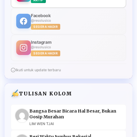
Facebook
@resolusico
SEGERA HADIR
Instagram
@resolusico
SEGERA HADIR
Ikuti untuk update terbaru
TULISAN KOLOM
Bangsa Besar Bicara Hal Besar, Bukan
Gosip Murahan
LIM WEN TJAI
Beri Waktu Jumhur Bekerja!