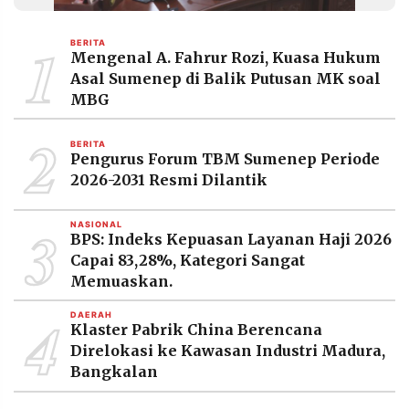
MEDIA
PRAMUDITA
1
BERITA
Mengenal A. Fahrur Rozi, Kuasa Hukum
Asal Sumenep di Balik Putusan MK soal
©
MBG
Resolusi.co
-
2
2026
BERITA
Pengurus Forum TBM Sumenep Periode
PT.
2026-2031 Resmi Dilantik
RESOLUSI
MEDIA
PRAMUDITA
3
NASIONAL
BPS: Indeks Kepuasan Layanan Haji 2026
Capai 83,28%, Kategori Sangat
Memuaskan.
4
DAERAH
Klaster Pabrik China Berencana
Direlokasi ke Kawasan Industri Madura,
Bangkalan