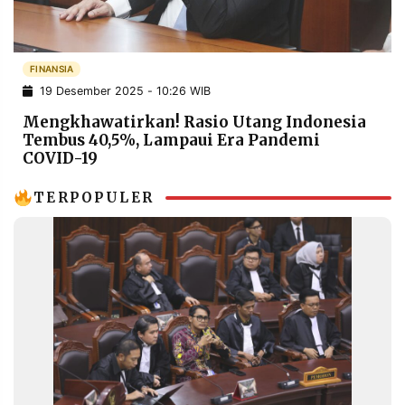
POLICY
WARGA
INFORMASI
KIRIM
IKLAN
TULISAN
FINANSIA
19 Desember 2025 - 10:26 WIB
PENGADUAN
TERM
OF
Mengkhawatirkan! Rasio Utang Indonesia
SERVICE
Tembus 40,5%, Lampaui Era Pandemi
COVID-19
TERPOPULER
IKUTI
KAMI
©
PT.
RESOLUSI