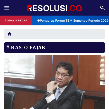
REDAKSI
TENTANG
Pengurus Forum TBM Sumenep Periode 2026-2
TODAY'S RECAP
RESOLUSI
IKLAN
TV
RASIO PAJAK
RUBRIKASI
EDITORIAL
AKSARA
FINANSIA
PERSONA
DAERAH
NASIONAL
MANCA
SPORT
INFORMASI
PRIVACY
BERITA