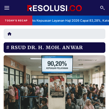
REDAKSI
TENTANG
BPS: Indeks Kepuasan Layanan Haji 2026 Capai 83,28%, Kategori S
TODAY'S RECAP
RESOLUSI
IKLAN
TV
RSUD DR. H. MOH. ANWAR
RUBRIKASI
EDITORIAL
AKSARA
FINANSIA
PERSONA
DAERAH
NASIONAL
MANCA
SPORT
INFORMASI
PRIVACY
BERITA