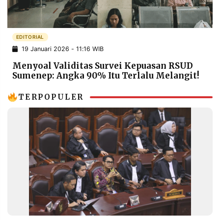
POLICY
WARGA
INFORMASI
KIRIM
IKLAN
TULISAN
EDITORIAL
19 Januari 2026 - 11:16 WIB
PENGADUAN
TERM
OF
Menyoal Validitas Survei Kepuasan RSUD
SERVICE
Sumenep: Angka 90% Itu Terlalu Melangit!
TERPOPULER
IKUTI
KAMI
©
PT.
RESOLUSI