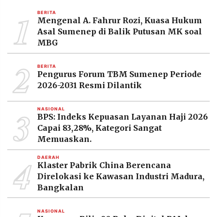
MEDIA
1
PRAMUDITA
BERITA
Mengenal A. Fahrur Rozi, Kuasa Hukum
Asal Sumenep di Balik Putusan MK soal
MBG
©
Resolusi.co
2
-
BERITA
2026
Pengurus Forum TBM Sumenep Periode
2026-2031 Resmi Dilantik
PT.
RESOLUSI
MEDIA
3
PRAMUDITA
NASIONAL
BPS: Indeks Kepuasan Layanan Haji 2026
Capai 83,28%, Kategori Sangat
Memuaskan.
4
DAERAH
Klaster Pabrik China Berencana
Direlokasi ke Kawasan Industri Madura,
Bangkalan
NASIONAL