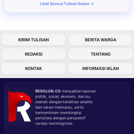
Lihat Semua Tulisan Kolom →
KIRIM TULISAN
BERITA WARGA
REDAKSI
TENTANG
KONTAK
INFORMASI IKLAN
RESOLUSI.CO
menyajikan laporan
politik, sosial, ekonomi, dan isu
daerah dengan ketelitian analitis
dan narasi memukau, serta
berkomitmen membingkai
peristiwa dengan perspektif
cerdas-berintegritas.