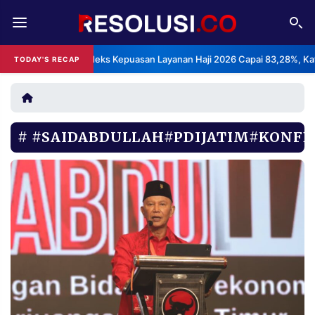
REDAKSI
TENTANG
BPS: Indeks Kepuasan Layanan Haji 2026 Capai 83,28%, Kategori 
TODAY'S RECAP
RESOLUSI
IKLAN
TV
#SAIDABDULLAH#PDIJATIM#KONFE
RUBRIKASI
EDITORIAL
AKSARA
FINANSIA
PERSONA
DAERAH
NASIONAL
MANCA
SPORT
INFORMASI
PRIVACY
BERITA