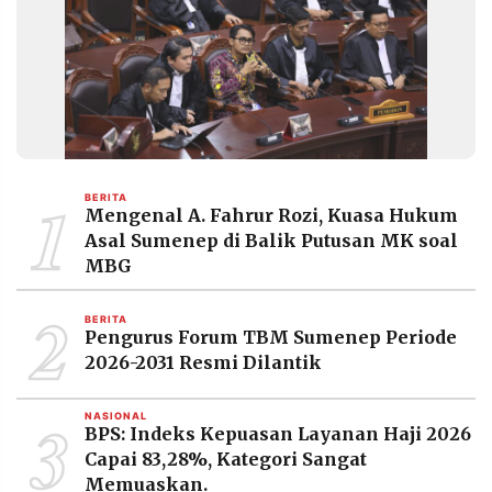
MEDIA
PRAMUDITA
©
Resolusi.co
-
2026
1
BERITA
PT.
Mengenal A. Fahrur Rozi, Kuasa Hukum
RESOLUSI
MEDIA
Asal Sumenep di Balik Putusan MK soal
PRAMUDITA
MBG
2
BERITA
Pengurus Forum TBM Sumenep Periode
2026-2031 Resmi Dilantik
3
NASIONAL
BPS: Indeks Kepuasan Layanan Haji 2026
Capai 83,28%, Kategori Sangat
Memuaskan.