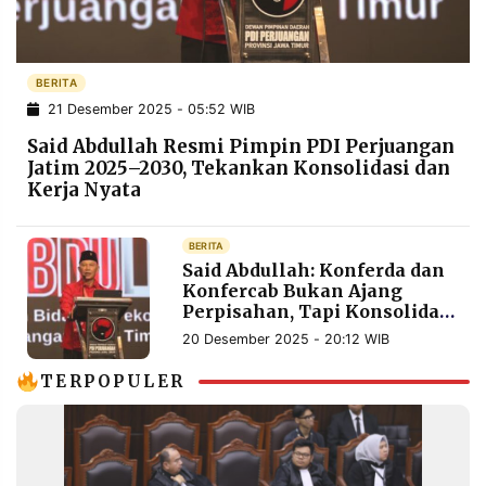
POLICY
WARGA
INFORMASI
KIRIM
IKLAN
TULISAN
BERITA
21 Desember 2025 - 05:52 WIB
PENGADUAN
TERM
OF
Said Abdullah Resmi Pimpin PDI Perjuangan
SERVICE
Jatim 2025–2030, Tekankan Konsolidasi dan
Kerja Nyata
IKUTI
BERITA
KAMI
Said Abdullah: Konferda dan
Konfercab Bukan Ajang
Perpisahan, Tapi Konsolidasi
Ideologis PDIP Jatim
20 Desember 2025 - 20:12 WIB
TERPOPULER
©
PT.
RESOLUSI