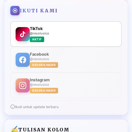
IKUTI KAMI
TikTok
@resolusico
AKTIF
Facebook
@resolusico
SEGERA HADIR
Instagram
@resolusico
SEGERA HADIR
Ikuti untuk update terbaru
TULISAN KOLOM