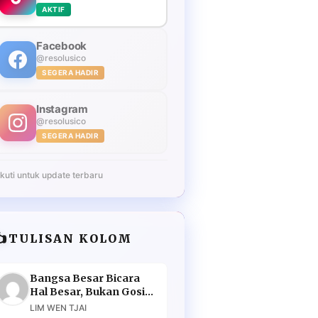
AKTIF
Facebook
@resolusico
SEGERA HADIR
Instagram
@resolusico
SEGERA HADIR
Ikuti untuk update terbaru
️
TULISAN KOLOM
Bangsa Besar Bicara
Hal Besar, Bukan Gosip
Murahan
LIM WEN TJAI