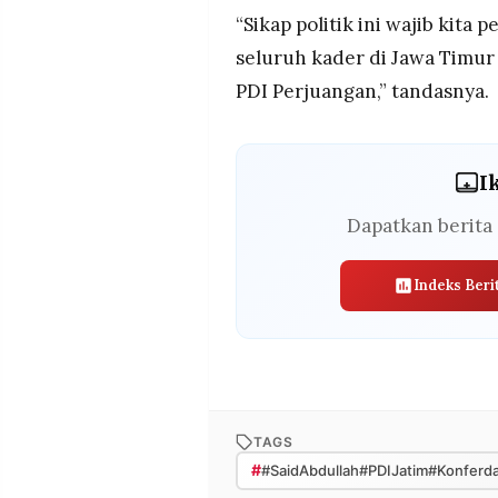
“Sikap politik ini wajib kit
seluruh kader di Jawa Timur
PDI Perjuangan,” tandasnya.
I
Dapatkan berita 
Indeks Beri
TAGS
#
#SaidAbdullah#PDIJatim#Konferd