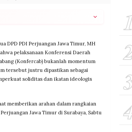
 Jatim bukan ajang perpisahan, melainkan
memperkuat soliditas, persaudaraan, dan ikatan
ua DPD PDI Perjuangan Jawa Timur, MH
kader menjaga marwah partai, tidak terjebak
bahwa pelaksanaan Konferensi Daerah
erus memperjuangkan ajaran Bung Karno dan
Cabang (Konfercab) bukanlah momentum
m tersebut justru dipastikan sebagai
a jadi ruang akuntabilitas dan penyusunan
 menyampaikan sikap politik partai untuk menjawab
perkuat soliditas dan ikatan ideologis
imur.
saat memberikan arahan dalam rangkaian
Perjuangan Jawa Timur di Surabaya, Sabtu