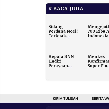
BACA JUGA
Sidang
Mengejut
Perdana Noel:
700 Ribu 
Terkuak
Indonesia
Keterlibatan
Terdeteks
Anak dan
Gejala
Dugaan Peran
Kecemas
Partai Politik
dan Depre
Kepala BNN
Menkes
dalam Kasus
Hadiri
Konfirma
Pemerasan K3
Perayaan
Super Flu
Natal Nasional
H3N2 Sud
2025 di GBK
Masuk
Indonesia
Penulara
Cepat Tap
Angka
Kematian
KIRIM TULISAN
BERITA W
Sangat R