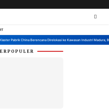
RT
ter Pabrik China Berencana Direlokasi ke Kawasan Industri Madura, Bang
ERPOPULER