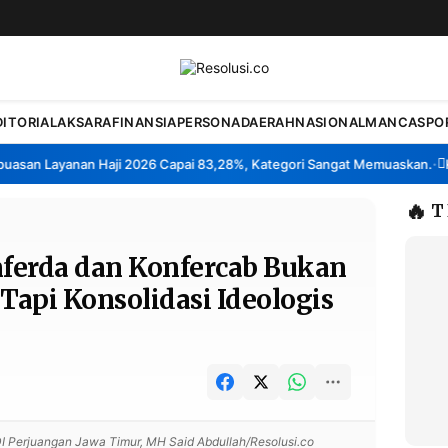
DITORIAL
AKSARA
FINANSIA
PERSONA
DAERAH
NASIONAL
MANCA
SPO
an Layanan Haji 2026 Capai 83,28%, Kategori Sangat Memuaskan.
Klas
•
🔥
T
nferda dan Konfercab Bukan
Tapi Konsolidasi Ideologis
I Perjuangan Jawa Timur, MH Said Abdullah/Resolusi.co