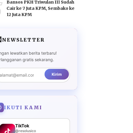
5
Bansos PKH Triwulan III Sudah
Cair ke 7 Juta KPM, Sembako ke
12 Juta KPM

NEWSLETTER
ngan lewatkan berita terbaru!
rlangganan gratis sekarang.
Kirim
IKUTI KAMI
TikTok
@resolusico