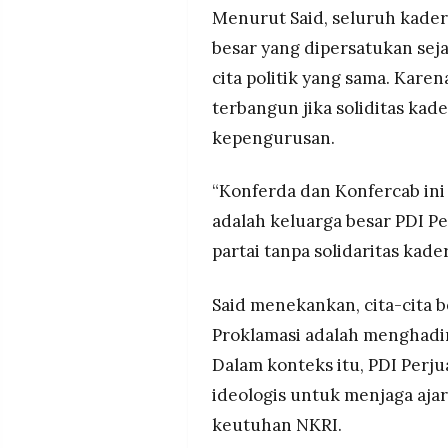
MEDIA
Menurut Said, seluruh kader
PRAMUDITA
besar yang dipersatukan sejar
cita politik yang sama. Kare
terbangun jika soliditas kad
©
Resolusi.co
-
kepengurusan.
2026
PT.
“Konferda dan Konfercab in
RESOLUSI
MEDIA
adalah keluarga besar PDI P
PRAMUDITA
partai tanpa solidaritas kader
Said menekankan, cita-cita 
Proklamasi adalah menghadi
Dalam konteks itu, PDI Per
ideologis untuk menjaga aj
keutuhan NKRI.