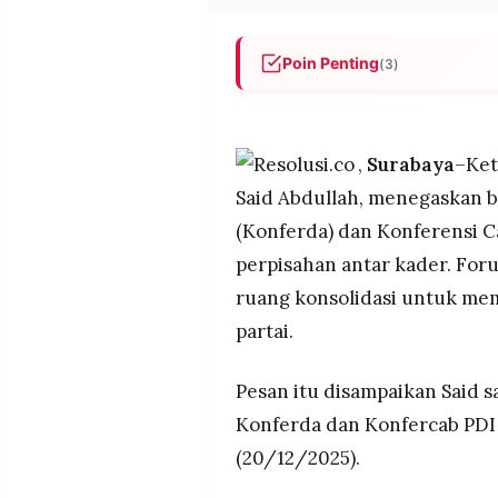
POLICY
WARGA
INFORMASI
KIRIM
Poin Penting
(3)
IKLAN
TULISAN
Konferda dan Konfercab PDIP
PENGADUAN
TERM
momentum konsolidasi untuk 
OF
ideologis partai.
SERVICE
,
Surabaya
–Ket
Said Abdullah mengingatkan 
Said Abdullah, menegaskan 
kepentingan sempit, serta t
(Konferda) dan Konferensi 
keutuhan NKRI.
IKUTI
KAMI
perpisahan antar kader. Foru
Forum Konferda–Konfercab jug
program strategis, sekaligus
ruang konsolidasi untuk mem
persoalan masyarakat Jawa T
partai.
Pesan itu disampaikan Said 
Konferda dan Konfercab PDI 
(20/12/2025).
©
PT.
RESOLUSI