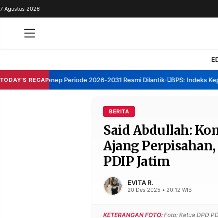
7 Agustus 2026
REDAKSI
TENTANG
RESOLUSI
IKLAN
E
TV
m TBM Sumenep Periode 2026-2031 Resmi Dilantik
BPS: Indeks Kepuas
TODAY'S RECAP
•
RUBRIKASI
EDITORIAL
AKSARA
BERITA
Said Abdullah: Ko
FINANSIA
PERSONA
Ajang Perpisahan, 
DAERAH
NASIONAL
PDIP Jatim
MANCA
SPORT
EVITA R.
20 Des 2025 • 20:12 WIB
INFORMASI
KETERANGAN FOTO:
Foto: Ketua DPD PD
PRIVACY
BERITA