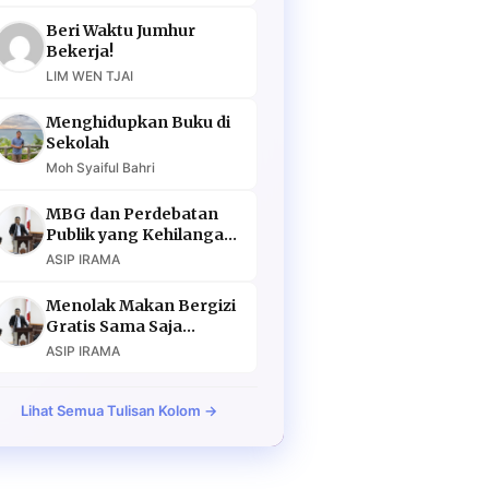
Beri Waktu Jumhur
Bekerja!
LIM WEN TJAI
Menghidupkan Buku di
Sekolah
Moh Syaiful Bahri
MBG dan Perdebatan
Publik yang Kehilangan
Argumen
ASIP IRAMA
Menolak Makan Bergizi
Gratis Sama Saja
Menolak Masa Depan
ASIP IRAMA
Lihat Semua Tulisan Kolom →