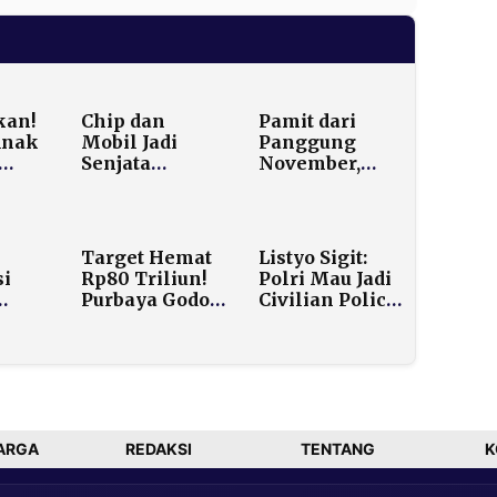
kan!
Chip dan
Pamit dari
Anak
Mobil Jadi
Panggung
Senjata
November,
i
Jepang: Ekspor
Pergi
Melesat
Selamanya di
an
Tertinggi
Maret: Vidi
si
Sejak 2022,
Aldiano Tutup
Target Hemat
Listyo Sigit:
China
Usia 22 Hari
si
Rp80 Triliun!
Polri Mau Jadi
Penyumbang
Sebelum
Purbaya Godok
Civilian Police,
Terbesarnya
Ulang Tahun
ah
3 Tahap
tapi Bukan
Efisiensi
Berarti
:
Gegara Perang
Lembek
n
Iran
i
ARGA
REDAKSI
TENTANG
K
endah