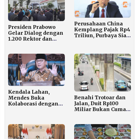
Perusahaan China
Presiden Prabowo
Kemplang Pajak Rp4
Gelar Dialog dengan
Triliun, Purbaya Siap
1.200 Rektor dan
Sidak!
Guru Besar Bahas
Krisis Tenaga Medis
Kendala Lahan,
Benahi Trotoar dan
Mendes Buka
Jalan, Duit Rp100
Kolaborasi dengan
Miliar Bukan Cuma
Swasta untuk
untuk Robohkan 98
Percepat Kopdes
Tiang Monorel
Merah Putih
Mangkrak