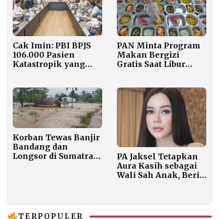
PAN Minta Program
Cak Imin: PBI BPJS
Makan Bergizi
106.000 Pasien
Gratis Saat Libur
Katastropik yang
Sekolah Harus
Sempat Nonaktif
Disetujui Orang Tua
Sudah Aktif Kembali
Korban Tewas Banjir
Bandang dan
Longsor di Sumatra
PA Jaksel Tetapkan
Capai 1.016 Jiwa
Aura Kasih sebagai
Wali Sah Anak, Beri
Kewenangan Penuh
Hukum
TERPOPULER