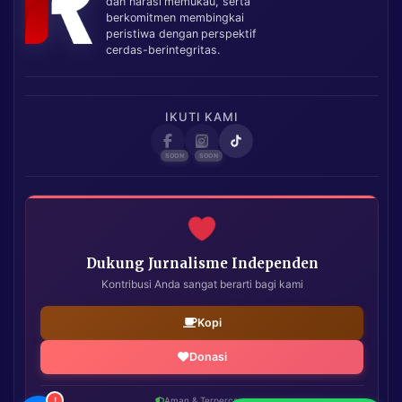
dan narasi memukau, serta
berkomitmen membingkai
peristiwa dengan perspektif
cerdas-berintegritas.
IKUTI KAMI
Dukung Jurnalisme Independen
Kontribusi Anda sangat berarti bagi kami
Kopi
Donasi
!
Aman & Terpercaya