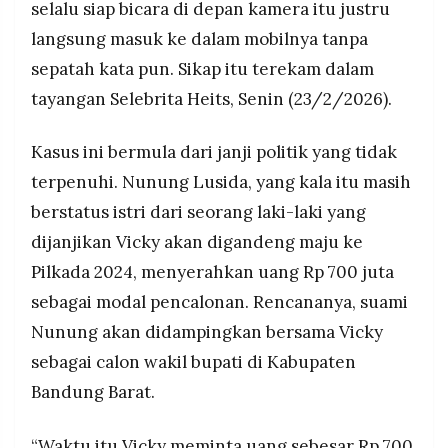
selalu siap bicara di depan kamera itu justru
MEDIA
wakil bupati, dengan jaminan dana dikembalikan
PRAMUDITA
langsung masuk ke dalam mobilnya tanpa
dalam tiga hari, janji yang hingga kini tidak
dipenuhi.
sepatah kata pun. Sikap itu terekam dalam
Nunung telah menempuh jalur kekeluargaan,
tayangan Selebrita Heits, Senin (23/2/2026).
©
melayangkan somasi resmi, dan akhirnya
Resolusi.co
-
melaporkan Vicky Prasetyo ke Polres Cimahi
2026
Kasus ini bermula dari janji politik yang tidak
setelah tidak ada itikad baik dari pihak Vicky
untuk mengembalikan uang tersebut.
terpenuhi. Nunung Lusida, yang kala itu masih
PT.
RESOLUSI
berstatus istri dari seorang laki-laki yang
MEDIA
PRAMUDITA
dijanjikan Vicky akan digandeng maju ke
Pilkada 2024, menyerahkan uang Rp 700 juta
sebagai modal pencalonan. Rencananya, suami
Nunung akan didampingkan bersama Vicky
sebagai calon wakil bupati di Kabupaten
Bandung Barat.
“Waktu itu Vicky meminta uang sebesar Rp 700