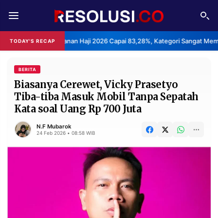
REDAKSI
TENTANG
san Layanan Haji 2026 Capai 83,28%, Kategori Sangat Memuaskan.
TODAY'S RECAP
•
RESOLUSI
IKLAN
TV
BERITA
Biasanya Cerewet, Vicky Prasetyo
Tiba-tiba Masuk Mobil Tanpa Sepatah
RUBRIKASI
Kata soal Uang Rp 700 Juta
EDITORIAL
AKSARA
N.F Mubarok
FINANSIA
PERSONA
24 Feb 2026 • 08:58 WIB
DAERAH
NASIONAL
MANCA
SPORT
INFORMASI
PRIVACY
BERITA