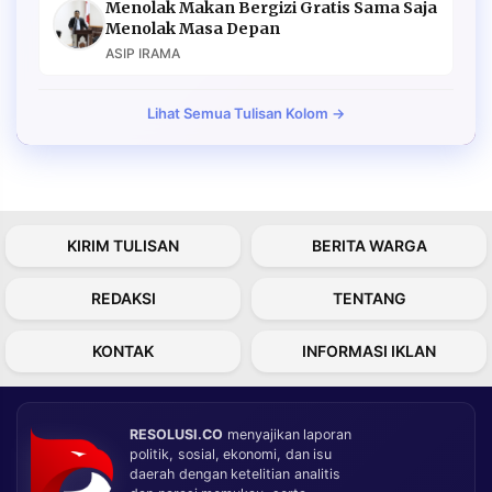
Menolak Makan Bergizi Gratis Sama Saja
Menolak Masa Depan
ASIP IRAMA
Lihat Semua Tulisan Kolom →
KIRIM TULISAN
BERITA WARGA
REDAKSI
TENTANG
KONTAK
INFORMASI IKLAN
RESOLUSI.CO
menyajikan laporan
politik, sosial, ekonomi, dan isu
daerah dengan ketelitian analitis