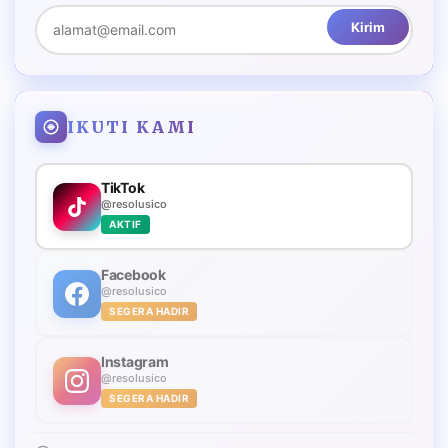
Kirim
IKUTI KAMI
TikTok
@resolusico
AKTIF
Facebook
@resolusico
SEGERA HADIR
Instagram
@resolusico
SEGERA HADIR