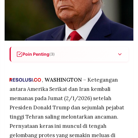
POLICY
WARGA
INFORMASI
KIRIM
IKLAN
TULISAN
PENGADUAN
TERM
OF
SERVICE
Poin Penting
(3)
Trump dan pejabat Iran saling mengancam di
IKUTI
tengah protes yang menewaskan tujuh orang,
KAMI
dengan Trump mengancam intervensi AS jika
,
WASHINGTON
– Ketegangan
demonstran ditembak dan Tehran
antara Amerika Serikat dan Iran kembali
memperingatkan hal itu akan memicu kekacauan
memanas pada Jumat (2/1/2026) setelah
regional.
Presiden Donald Trump dan sejumlah pejabat
Protes dimulai karena krisis ekonomi dengan rial
Iran anjlok ke 1,4 juta per dolar AS, namun
tinggi Tehran saling melontarkan ancaman.
berkembang menjadi seruan anti-pemerintah
Pernyataan keras ini muncul di tengah
yang menyebar ke lebih dari 50 kota,
©
PT.
gelombang protes yang semakin meluas di
menjadikannya protes terbesar sejak kematian
RESOLUSI