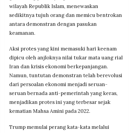
MEDIA
Mahsa Amini pada 2022.
wilayah Republik Islam, menewaskan
PRAMUDITA
Dukungan terbuka Trump kepada demonstran
sedikitnya tujuh orang dan memicu bentrokan
menandai pergeseran kebijakan AS yang
antara demonstran dengan pasukan
sebelumnya menghindari dukungan eksplisit,
©
keamanan.
dengan para ahli memperingatkan risiko
Resolusi.co
memperkuat narasi Tehran bahwa protes
-
2026
dikendalikan dari luar.
Aksi protes yang kini memasuki hari keenam
PT.
dipicu oleh anjloknya nilai tukar mata uang rial
RESOLUSI
MEDIA
Iran dan krisis ekonomi berkepanjangan.
PRAMUDITA
Namun, tuntutan demonstran telah berevolusi
dari persoalan ekonomi menjadi seruan-
seruan bernada anti-pemerintah yang keras,
menjadikan protes ini yang terbesar sejak
kematian Mahsa Amini pada 2022.
Trump memulai perang kata-kata melalui