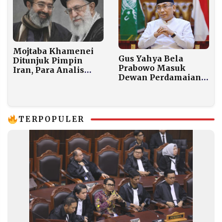
Mojtaba Khamenei
Gus Yahya Bela
Ditunjuk Pimpin
Prabowo Masuk
Iran, Para Analis
Dewan Perdamaian
Nilai Operasi Militer
Trump: “Kita Harus
AS-Israel Gagal
Hadir di Semua
Ubah Rezim
Arena”
TERPOPULER