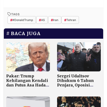
TAGS
#
#
#
#
#DonaldTrump
AS
Iran
Tehran
BACA JUGA
Pakar: Trump
Sergei Udaltsov
Kehilangan Kendali
Dihukum 6 Tahun
dan Putus Asa Hadapi
Penjara, Oposisi
Iran
Rusia Kembali
Ditekan