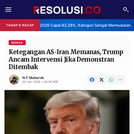
REDAKSI
TENTANG
ji 2026 Capai 83,28%, Kategori Sangat Memuaskan.
Klaster P
TODAY'S RECAP
•
RESOLUSI
IKLAN
TV
MANCA
Ketegangan AS-Iran Memanas, Trump
Ancam Intervensi Jika Demonstran
RUBRIKASI
Ditembak
EDITORIAL
AKSARA
N.F Mubarok
FINANSIA
PERSONA
03 Jan 2026 • 09:28 WIB
DAERAH
NASIONAL
MANCA
SPORT
INFORMASI
PRIVACY
BERITA