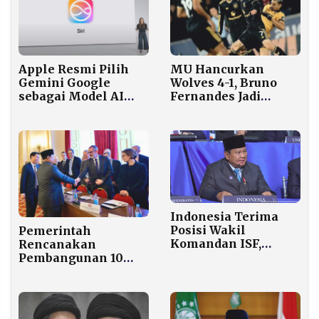
Apple Resmi Pilih
MU Hancurkan
Gemini Google
Wolves 4-1, Bruno
sebagai Model AI
Fernandes Jadi
untuk Siri Generasi
Bintang Lapangan
Baru
Indonesia Terima
Posisi Wakil
Pemerintah
Komandan ISF,
Rencanakan
Prabowo Siapkan
Pembangunan 10
8.000 Prajurit TNI ke
Kampus Kedokteran
Gaza
dan STEM dengan
Standar
Internasional