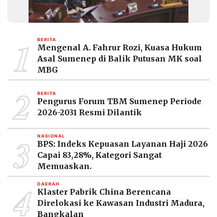
MEDIA
PRAMUDITA
1
BERITA
Mengenal A. Fahrur Rozi, Kuasa Hukum
©
Resolusi.co
Asal Sumenep di Balik Putusan MK soal
-
MBG
2026
2
PT.
BERITA
RESOLUSI
Pengurus Forum TBM Sumenep Periode
MEDIA
PRAMUDITA
2026-2031 Resmi Dilantik
3
NASIONAL
BPS: Indeks Kepuasan Layanan Haji 2026
Capai 83,28%, Kategori Sangat
Memuaskan.
4
DAERAH
Klaster Pabrik China Berencana
Direlokasi ke Kawasan Industri Madura,
Bangkalan