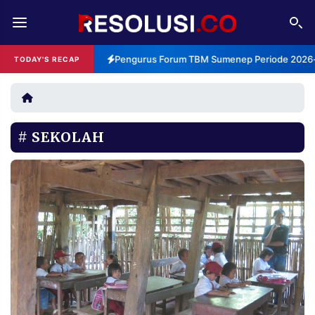
REDAKSI
TENTANG
Pengurus Forum TBM Sumenep Periode 2026-2
TODAY'S RECAP
RESOLUSI
IKLAN
TV
SEKOLAH
RUBRIKASI
EDITORIAL
AKSARA
FINANSIA
PERSONA
DAERAH
NASIONAL
MANCA
SPORT
INFORMASI
PRIVACY
BERITA