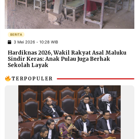
POLICY
WARGA
INFORMASI
KIRIM
IKLAN
TULISAN
PENGADUAN
TERM
BERITA
OF
3 Mei 2026 - 10:28 WIB
SERVICE
Hardiknas 2026, Wakil Rakyat Asal Maluku
Sindir Keras: Anak Pulau Juga Berhak
Sekolah Layak
IKUTI
KAMI
TERPOPULER
©
PT.
RESOLUSI